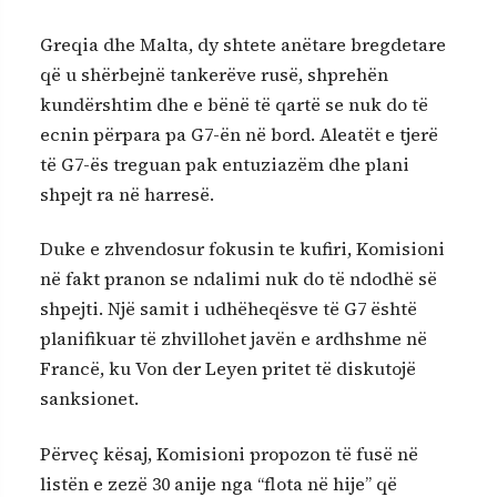
Greqia dhe Malta, dy shtete anëtare bregdetare
që u shërbejnë tankerëve rusë, shprehën
kundërshtim dhe e bënë të qartë se nuk do të
ecnin përpara pa G7-ën në bord. Aleatët e tjerë
të G7-ës treguan pak entuziazëm dhe plani
shpejt ra në harresë.
Duke e zhvendosur fokusin te kufiri, Komisioni
në fakt pranon se ndalimi nuk do të ndodhë së
shpejti. Një samit i udhëheqësve të G7 është
planifikuar të zhvillohet javën e ardhshme në
Francë, ku Von der Leyen pritet të diskutojë
sanksionet.
Përveç kësaj, Komisioni propozon të fusë në
listën e zezë 30 anije nga “flota në hije” që