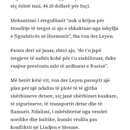
siç është tani, 44.10 dollarë për fuçi.
Mekanizmi i rregullimit “nuk u krijua për
tronditje të tregut si ajo e shkaktuar nga mbyllja
e Ngushticës së Hormuzit”, tha von der Leyen.
Pauza deri në janar, shtoi ajo, “do t’u japë
tregjeve të naftës kohë për t’u stabilizuar, duke
ruajtur presionin mbi të ardhurat e Rusisë”.
Më herët këtë vit, von der Leyen paraqiti një
plan për një ndalim të plotë të të gjitha
shërbimeve detare, siç janë shërbimet bankare,
të sigurimeve, të transportit detar dhe të
flamurit. Ndalimi, i mbështetur nga vendet
nordike dhe baltike, humbi vrullin pas
konfliktit në Lindjen e Mesme.