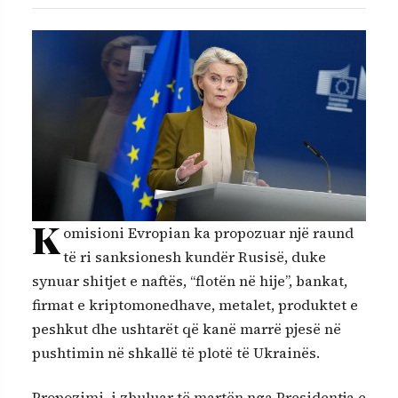
K
omisioni Evropian ka propozuar një raund
të ri sanksionesh kundër Rusisë, duke
synuar shitjet e naftës, “flotën në hije”, bankat,
firmat e kriptomonedhave, metalet, produktet e
peshkut dhe ushtarët që kanë marrë pjesë në
pushtimin në shkallë të plotë të Ukrainës.
Propozimi, i zbuluar të martën nga Presidentja e