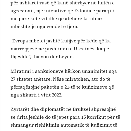
për ushtarët rusë që kanë shërbyer në luftën e
agresionit, një iniciativë që Estonia e paraqiti
më parë këtë vit dhe që atëherë ka fituar
mbështetje nga vendet e tjera.
“Evropa mbetet jashtë kufijve për këdo që ka
marrë pjesë në pushtimin e Ukrainës, kaq e
thjeshtë”, tha von der Leyen.
Miratimi i sanksioneve kërkon unanimitet nga
27 shtetet anëtare. Nëse miratohen, ato do të
përfaqësojnë paketën e 21-të të kufizimeve që
nga shkurti i vitit 2022.
Zyrtarët dhe diplomatët në Bruksel shpresojnë
se drita jeshile do të jepet para 15 korrikut për të
shmangur rishikimin automatik të kufizimit të