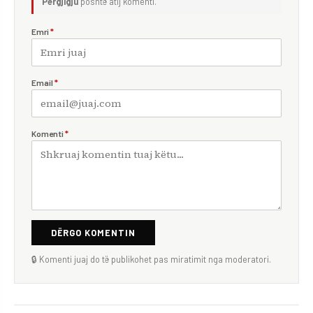
Përgjigju
poshtë atij komenti.
Emri
*
Email
*
Komenti
*
DËRGO KOMENTIN
🔒 Komenti juaj do të publikohet pas miratimit nga moderatori.