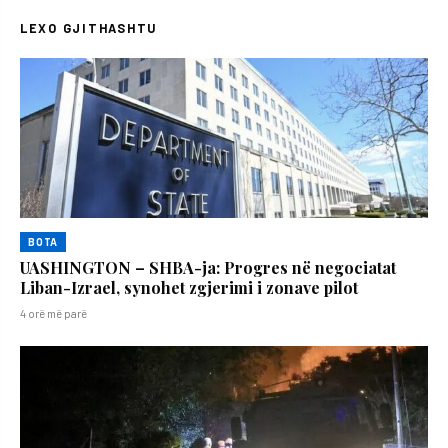
LEXO GJITHASHTU
BOTA
UASHINGTON – SHBA-ja: Progres në negociatat
Liban-Izrael, synohet zgjerimi i zonave pilot
4 orë më parë