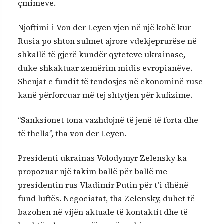
çmimeve.
Njoftimi i Von der Leyen vjen në një kohë kur
Rusia po shton sulmet ajrore vdekjeprurëse në
shkallë të gjerë kundër qyteteve ukrainase,
duke shkaktuar zemërim midis evropianëve.
Shenjat e fundit të tendosjes në ekonominë ruse
kanë përforcuar më tej shtytjen për kufizime.
“Sanksionet tona vazhdojnë të jenë të forta dhe
të thella”, tha von der Leyen.
Presidenti ukrainas Volodymyr Zelensky ka
propozuar një takim ballë për ballë me
presidentin rus Vladimir Putin për t’i dhënë
fund luftës. Negociatat, tha Zelensky, duhet të
bazohen në vijën aktuale të kontaktit dhe të