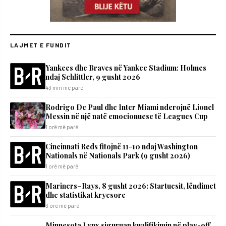
LAJMET E FUNDIT
Yankees dhe Braves në Yankee Stadium: Holmes
ndaj Schlittler, 9 gusht 2026
43 min më parë
Rodrigo De Paul dhe Inter Miami nderojnë Lionel
Messin në një natë emocionuese të Leagues Cup
1 orë më parë
Cincinnati Reds fitojnë 11-10 ndaj Washington
Nationals në Nationals Park (9 gusht 2026)
1 orë më parë
Mariners–Rays, 8 gusht 2026: Startuesit, lëndimet
dhe statistikat kryesore
3 orë më parë
Minnesota Lynx siguruan kualifikimin në play-off