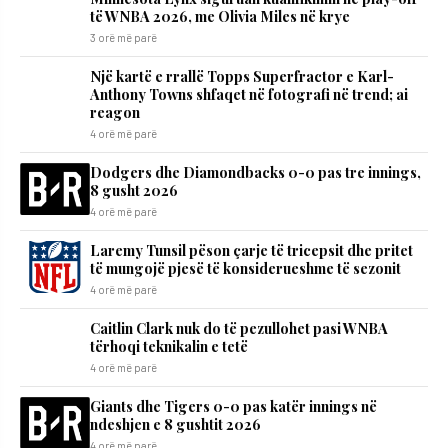
të WNBA 2026, me Olivia Miles në krye
3 orë më parë
Një kartë e rrallë Topps Superfractor e Karl-
Anthony Towns shfaqet në fotografi në trend; ai
reagon
4 orë më parë
Dodgers dhe Diamondbacks 0-0 pas tre innings,
8 gusht 2026
4 orë më parë
Laremy Tunsil pëson çarje të tricepsit dhe pritet
të mungojë pjesë të konsiderueshme të sezonit
4 orë më parë
Caitlin Clark nuk do të pezullohet pasi WNBA
tërhoqi teknikalin e tetë
4 orë më parë
Giants dhe Tigers 0-0 pas katër innings në
ndeshjen e 8 gushtit 2026
4 orë më parë