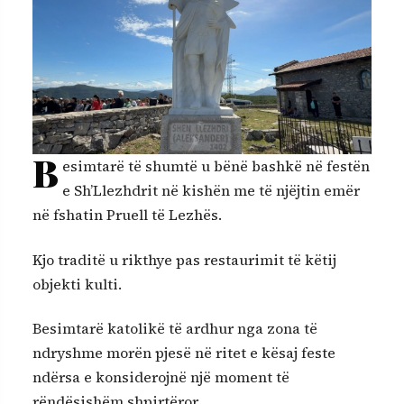
B
esimtarë të shumtë u bënë bashkë në festën
e Sh’Llezhdrit në kishën me të njëjtin emër
në fshatin Pruell të Lezhës.
Kjo traditë u rikthye pas restaurimit të këtij
objekti kulti.
Besimtarë katolikë të ardhur nga zona të
ndryshme morën pjesë në ritet e kësaj feste
ndërsa e konsiderojnë një moment të
rëndësishëm shpirtëror.