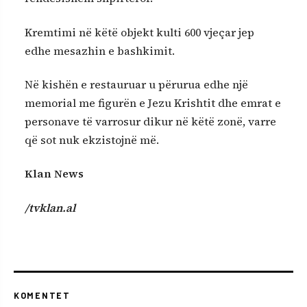
Kremtimi në këtë objekt kulti 600 vjeçar jep
edhe mesazhin e bashkimit.
Në kishën e restauruar u përurua edhe një
memorial me figurën e Jezu Krishtit dhe emrat e
personave të varrosur dikur në këtë zonë, varre
që sot nuk ekzistojnë më.
Klan News
/tvklan.al
KOMENTET