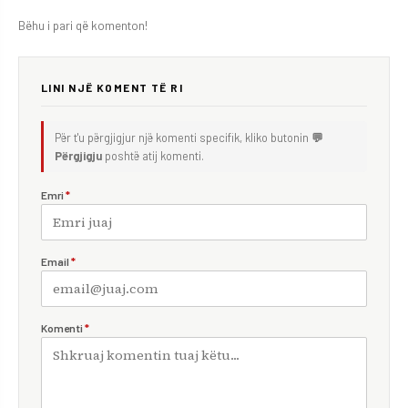
Bëhu i pari që komenton!
LINI NJË KOMENT TË RI
Për t'u përgjigjur një komenti specifik, kliko butonin
💬
Përgjigju
poshtë atij komenti.
Emri
*
Email
*
Komenti
*