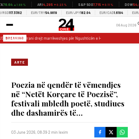
76.64
4,295
7,715
54,0
ARI
S&P 500
DOW
▲1.89 %
▼0.23 %
▼0.11 %
SD
117.3362
EUR/TRY
54.9819
EUR/JPY
182.04
EUR/CAD
1.6194
EUR/U
06 Aug 2026
S – SHBA dhe Irani drejt marrëveshjes për Ngushticën e Hormuzit
VIDEO
BREAKING
ARTE
Poezia në qendër të vëmendjes
në “Netët Korçare të Poezisë”,
festivali mbledh poetë, studiues
dhe dashamirës të…
03 June 2026, 08:39
·
2 min lexim