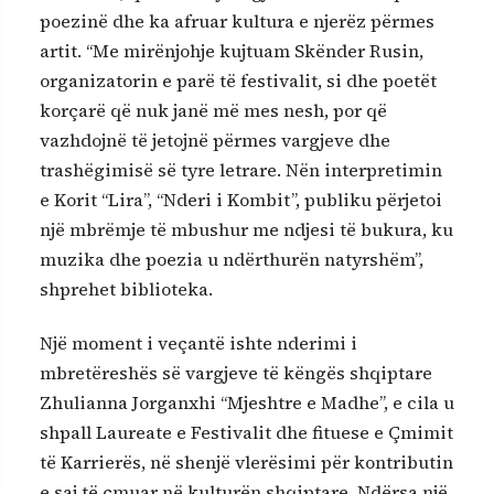
poezinë dhe ka afruar kultura e njerëz përmes
artit. “Me mirënjohje kujtuam Skënder Rusin,
organizatorin e parë të festivalit, si dhe poetët
korçarë që nuk janë më mes nesh, por që
vazhdojnë të jetojnë përmes vargjeve dhe
trashëgimisë së tyre letrare. Nën interpretimin
e Korit “Lira”, “Nderi i Kombit”, publiku përjetoi
një mbrëmje të mbushur me ndjesi të bukura, ku
muzika dhe poezia u ndërthurën natyrshëm”,
shprehet biblioteka.
Një moment i veçantë ishte nderimi i
mbretëreshës së vargjeve të këngës shqiptare
Zhulianna Jorganxhi “Mjeshtre e Madhe”, e cila u
shpall Laureate e Festivalit dhe fituese e Çmimit
të Karrierës, në shenjë vlerësimi për kontributin
e saj të çmuar në kulturën shqiptare. Ndërsa një