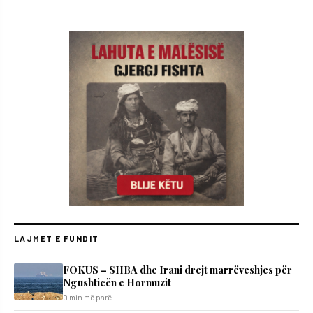
LAJMET E FUNDIT
FOKUS – SHBA dhe Irani drejt marrëveshjes për
Ngushticën e Hormuzit
0 min më parë