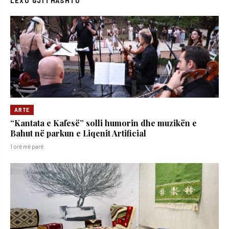
LEXO GJITHASHTU
ARTE
“Kantata e Kafesë” solli humorin dhe muzikën e
Bahut në parkun e Liqenit Artificial
1 orë më parë