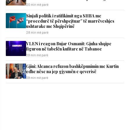
20 min më parë
Sinjali politik i ratifikimit nga SHBA me
“procedurë të përshpejtuar” të marrëveshjes
ushtarake me Shqipërinë
28 min më parë
VLEN i reagon Bujar Osmanit: Gjuha shqipe
figuron në tabelën kufitare në Tabanoc
39 min më parë
​Gjini: Aleanca refuzon bashkëpunimin me Kurtin
edhe nëse na jep gjysmën e qeverisë
39 min më parë