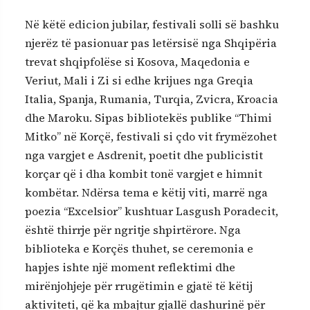
Në këtë edicion jubilar, festivali solli së bashku
njerëz të pasionuar pas letërsisë nga Shqipëria
trevat shqipfolëse si Kosova, Maqedonia e
Veriut, Mali i Zi si edhe krijues nga Greqia
Italia, Spanja, Rumania, Turqia, Zvicra, Kroacia
dhe Maroku. Sipas bibliotekës publike “Thimi
Mitko” në Korçë, festivali si çdo vit frymëzohet
nga vargjet e Asdrenit, poetit dhe publicistit
korçar që i dha kombit tonë vargjet e himnit
kombëtar. Ndërsa tema e këtij viti, marrë nga
poezia “Excelsior” kushtuar Lasgush Poradecit,
është thirrje për ngritje shpirtërore. Nga
biblioteka e Korçës thuhet, se ceremonia e
hapjes ishte një moment reflektimi dhe
mirënjohjeje për rrugëtimin e gjatë të këtij
aktiviteti, që ka mbajtur gjallë dashurinë për