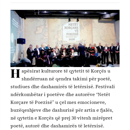
H
apësirat kulturore të qytetit të Korçës u
shndërruan në qendra takimi për poetë,
studiues dhe dashamirës të letërsisë. Festivali
ndërkombëtar i poetëve dhe autorëve “Netët
Korçare të Poezisë” u çel mes emocioneve,
buzëqeshjeve dhe dashurisë për artin e fjalës,
në qytetin e Korçës që prej 30 vitesh mirëpret
poetë, autorë dhe dashamirës të letërsisë.