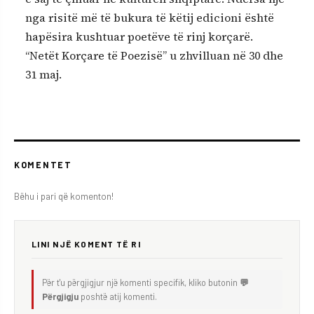
nga risitë më të bukura të këtij edicioni është
hapësira kushtuar poetëve të rinj korçarë.
“Netët Korçare të Poezisë” u zhvilluan në 30 dhe
31 maj.
KOMENTET
Bëhu i pari që komenton!
LINI NJË KOMENT TË RI
Për t'u përgjigjur një komenti specifik, kliko butonin
💬
Përgjigju
poshtë atij komenti.