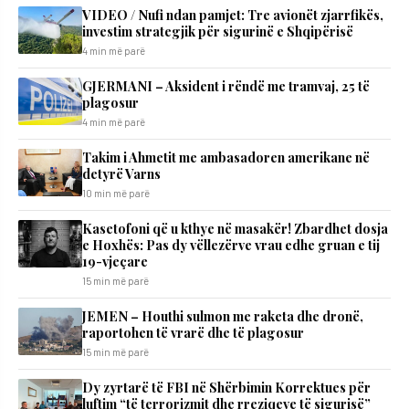
VIDEO / Nufi ndan pamjet: Tre avionët zjarrfikës,
investim strategjik për sigurinë e Shqipërisë
4 min më parë
GJERMANI – Aksident i rëndë me tramvaj, 25 të
plagosur
4 min më parë
Takim i Ahmetit me ambasadoren amerikane në
detyrë Varns
10 min më parë
Kasetofoni që u kthye në masakër! Zbardhet dosja
e Hoxhës: Pas dy vëllezërve vrau edhe gruan e tij
19-vjeçare
15 min më parë
JEMEN – Houthi sulmon me raketa dhe dronë,
raportohen të vrarë dhe të plagosur
15 min më parë
Dy zyrtarë të FBI në Shërbimin Korrektues për
luftim “të terrorizmit dhe rreziqeve të sigurisë”