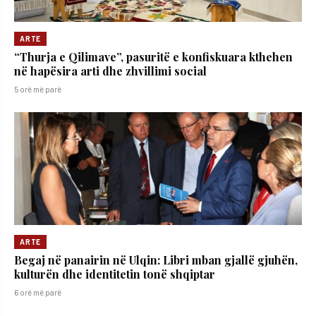
ARTE
“Thurja e Qilimave”, pasuritë e konfiskuara kthehen
në hapësira arti dhe zhvillimi social
5 orë më parë
ARTE
Begaj në panairin në Ulqin: Libri mban gjallë gjuhën,
kulturën dhe identitetin tonë shqiptar
6 orë më parë