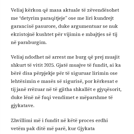
Veliaj kërkon që masa aktuale të zëvendësohet
me “detyrim paraqitjeje” ose me liri kundrejt
garancisë pasurore, duke argumentuar se nuk
ekzistojnë kushtet për vijimin e mbajtjes së tij
në paraburgim.
Veliaj ndodhet në arrest me burg që prej muajit
shkurt të vitit 2025. Gjatë muajve të fundit, ai ka
bërë disa përpjekje për të siguruar lirimin ose
lehtësimin e masës së sigurisë, por kërkesat e
tij janë rrëzuar në të gjitha shkallët e gjyqësorit,
duke lënë në fuqi vendimet e mëparshme të
gjykatave.
Zhvillimi më i fundit në këtë proces erdhi
vetëm pak ditë më parë, kur Gjykata