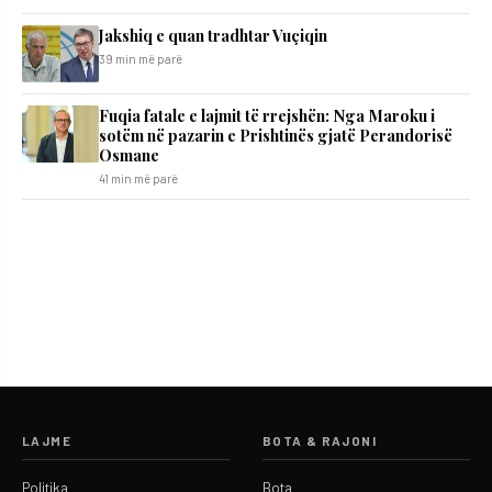
Jakshiq e quan tradhtar Vuçiqin
39 min më parë
Fuqia fatale e lajmit të rrejshën: Nga Maroku i
sotëm në pazarin e Prishtinës gjatë Perandorisë
Osmane
41 min më parë
LAJME
BOTA & RAJONI
Politika
Bota