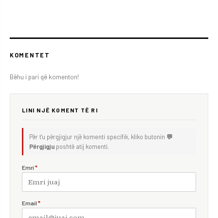
KOMENTET
Bëhu i pari që komenton!
LINI NJË KOMENT TË RI
Për t'u përgjigjur një komenti specifik, kliko butonin
💬
Përgjigju
poshtë atij komenti.
Emri
*
Email
*