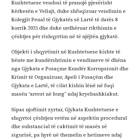
Kushtetuese vendosi të pranojë pjesërisht
kërkesën e Veliajt, duke shfuqizuar vendimin e
Kolegjit Penal të Gjykatës së Lartë të datës 8
korrik 2025 dhe duke urdhëruar rikthimin e
çështjes për rishqyrtim në të njëjtën gjykatë.
Objekti i shqyrtimit në Kushtetuese kishte të
bënte me kundërshtimin e vendimeve të dhëna
nga Gjykata e Posaçme Kundër Korrupsionit dhe
Krimit të Organizuar, Apeli i Posaçëm dhe
Gjykata e Lartë, të cilat kishin lënë në fuqi
masën “arrest në burg” ndaj kryebashkiakut.
Sipas njoftimit zyrtar, Gjykata Kushtetuese e
shqyrtoi çështjen vetëm në aspektin procedural
dhe substancial të caktimit të masës së
sigurisë, pa hyrë në themelin e hetimeve ndaj