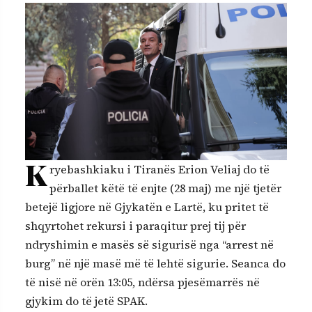
K
ryebashkiaku i Tiranës Erion Veliaj do të
përballet këtë të enjte (28 maj) me një tjetër
betejë ligjore në Gjykatën e Lartë, ku pritet të
shqyrtohet rekursi i paraqitur prej tij për
ndryshimin e masës së sigurisë nga “arrest në
burg” në një masë më të lehtë sigurie. Seanca do
të nisë në orën 13:05, ndërsa pjesëmarrës në
gjykim do të jetë SPAK.