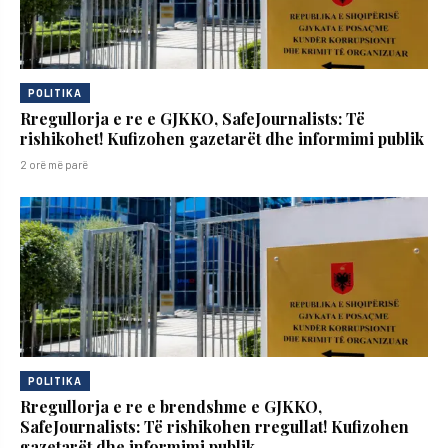
POLITIKA
Rregullorja e re e GJKKO, SafeJournalists: Të
rishikohet! Kufizohen gazetarët dhe informimi publik
2 orë më parë
POLITIKA
Rregullorja e re e brendshme e GJKKO,
SafeJournalists: Të rishikohen rregullat! Kufizohen
gazetarët dhe informimi publik