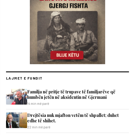
LAJMET E FUNDIT
​Familja në pritje të trupave të familjarëve që
humbën jetën në aksidentin në Gjermani
14 min më parë
Drejtësia nuk mjafton vetëm të shpallet; duhet
edhe të shihet.
22 min më parë