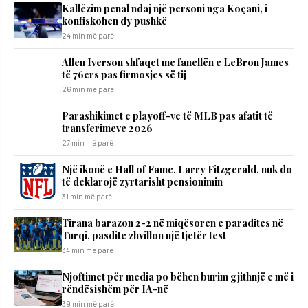
Kallëzim penal ndaj një personi nga Koçani, i
konfiskohen dy pushkë
24 min më parë
Allen Iverson shfaqet me fanellën e LeBron James
të 76ers pas firmosjes së tij
26 min më parë
Parashikimet e playoff-ve të MLB pas afatit të
transferimeve 2026
27 min më parë
Një ikonë e Hall of Fame, Larry Fitzgerald, nuk do
të deklarojë zyrtarisht pensionimin
31 min më parë
Tirana barazon 2-2 në miqësoren e paradites në
Turqi, pasdite zhvillon një tjetër test
34 min më parë
Njoftimet për media po bëhen burim gjithnjë e më i
rëndësishëm për IA-në
39 min më parë