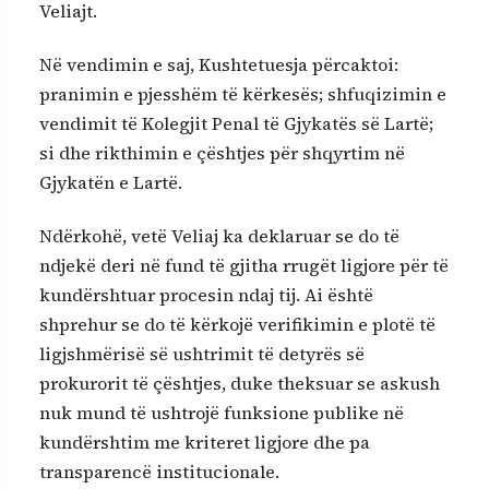
Veliajt.
Në vendimin e saj, Kushtetuesja përcaktoi:
pranimin e pjesshëm të kërkesës; shfuqizimin e
vendimit të Kolegjit Penal të Gjykatës së Lartë;
si dhe rikthimin e çështjes për shqyrtim në
Gjykatën e Lartë.
Ndërkohë, vetë Veliaj ka deklaruar se do të
ndjekë deri në fund të gjitha rrugët ligjore për të
kundërshtuar procesin ndaj tij. Ai është
shprehur se do të kërkojë verifikimin e plotë të
ligjshmërisë së ushtrimit të detyrës së
prokurorit të çështjes, duke theksuar se askush
nuk mund të ushtrojë funksione publike në
kundërshtim me kriteret ligjore dhe pa
transparencë institucionale.