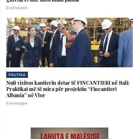
2 orë më parë
POLITIKA
Nufi viziton kantierin detar të FINCANTIERI në Itali:
Praktikat më të mira për projektin “Fincantieri
Albania” në Vlor
3 orë më parë