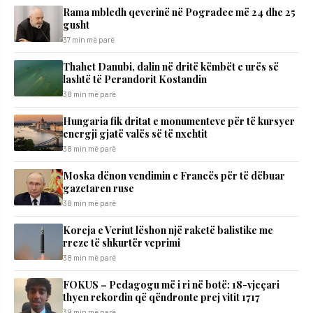
Rama mbledh qeverinë në Pogradec më 24 dhe 25
gusht
37 min më parë
Thahet Danubi, dalin në dritë këmbët e urës së
lashtë të Perandorit Kostandin
38 min më parë
Hungaria fik dritat e monumenteve për të kursyer
energji gjatë valës së të nxehtit
38 min më parë
Moska dënon vendimin e Francës për të dëbuar
gazetaren ruse
38 min më parë
Koreja e Veriut lëshon një raketë balistike me
rreze të shkurtër veprimi
38 min më parë
FOKUS – Pedagogu më i ri në botë: 18-vjeçari
thyen rekordin që qëndronte prej vitit 1717
39 min më parë