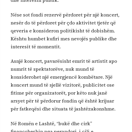
dhe interesin publik.
Nëse sot fondi rezervë përdoret për një koncert,
nesër do të përdoret për çdo aktivitet tjetër që
qeveria e konsideron politikisht të dobishëm.
Kështu humbet kufiri mes nevojës publike dhe
interesit të momentit.
Asnjë koncert, pavarësisht emrit të artistit apo
numrit të spektatorëve, nuk mund të
konsiderohet një emergjencë kombëtare. Një
koncert mund të sjellë vizitorë, publicitet ose
fitime për organizatorët, por këto nuk janë
arsyet për të përdorur fondin që është krijuar
për fatkeqësi dhe situata të jashtëzakonshme.
Në Romën e Lashtë, “bukë dhe cirk”
financoheshin nga perandori, i cili e