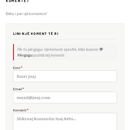
KOMENTET
Bëhu i pari që komenton!
LINI NJË KOMENT TË RI
Për t'u përgjigjur një komenti specifik, kliko butonin
💬
Përgjigju
poshtë atij komenti.
Emri
*
Email
*
Komenti
*