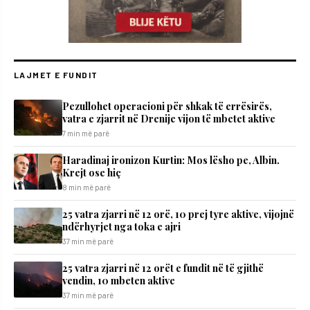
LAJMET E FUNDIT
Pezullohet operacioni për shkak të errësirës,
vatra e zjarrit në Drenije vijon të mbetet aktive
7 min më parë
Haradinaj ironizon Kurtin: Mos lësho pe, Albin.
Krejt ose hiç
8 min më parë
25 vatra zjarri në 12 orë, 10 prej tyre aktive, vijojnë
ndërhyrjet nga toka e ajri
37 min më parë
25 vatra zjarri në 12 orët e fundit në të gjithë
vendin, 10 mbeten aktive
37 min më parë