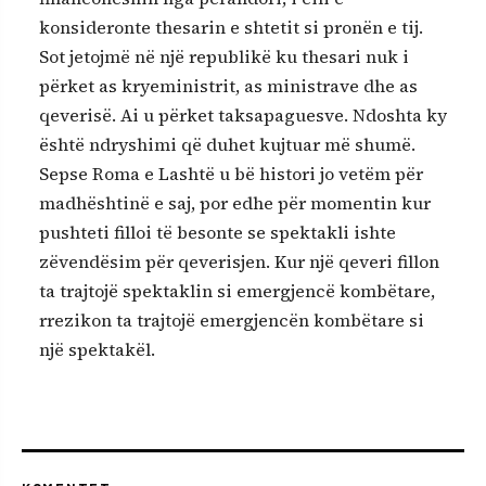
konsideronte thesarin e shtetit si pronën e tij.
Sot jetojmë në një republikë ku thesari nuk i
përket as kryeministrit, as ministrave dhe as
qeverisë. Ai u përket taksapaguesve. Ndoshta ky
është ndryshimi që duhet kujtuar më shumë.
Sepse Roma e Lashtë u bë histori jo vetëm për
madhështinë e saj, por edhe për momentin kur
pushteti filloi të besonte se spektakli ishte
zëvendësim për qeverisjen. Kur një qeveri fillon
ta trajtojë spektaklin si emergjencë kombëtare,
rrezikon ta trajtojë emergjencën kombëtare si
një spektakël.