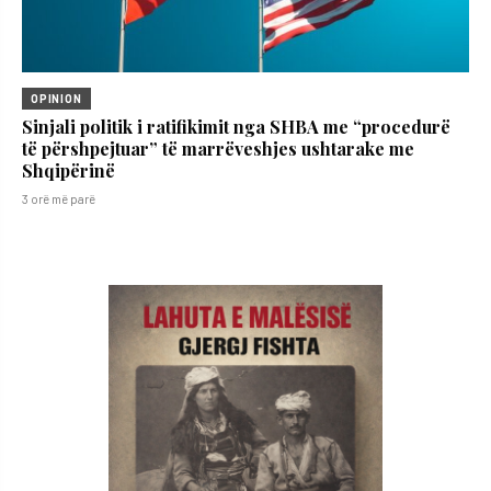
OPINION
Sinjali politik i ratifikimit nga SHBA me “procedurë
të përshpejtuar” të marrëveshjes ushtarake me
Shqipërinë
3 orë më parë