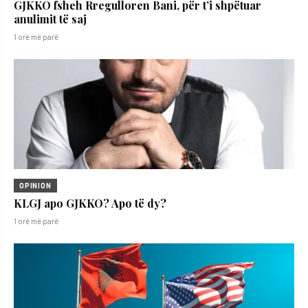
GJKKO fsheh Rregulloren Bani, për t’i shpëtuar
anulimit të saj
1 orë më parë
OPINION
KLGJ apo GJKKO? Apo të dy?
1 orë më parë