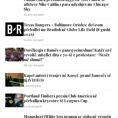
atleteve Nike Caitlin 1 para ndeshjes me Chicago
Sky
30 min më parë
Texas Rangers – Baltimore Orioles: deGrom
përballet me Bradish në Globe Life Field (8 gusht
2026)
34 min më parë
Dorëheqja e Ramës e panegociueshme! Katër orë
revoltë, mbyllet dita e 70-të e protestave: “Nesër
më shumë!”
58 min më parë
Kapet autori i vrasjes në Korçë, pranë banesës së
tij (VIDEO)
1 orë më parë
Portland Timbers presin Club América në
përballjen kryesore të Leagues Cup
2 orë më parë
Menaxheri i White Sox pranon se vizita në gropën