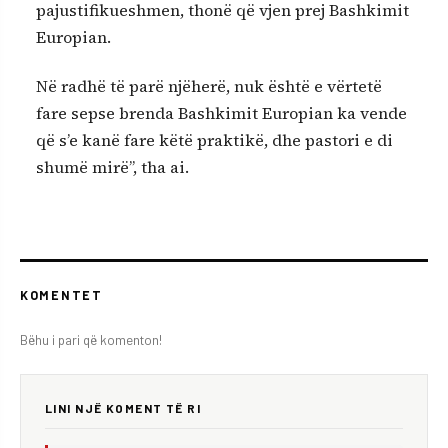
pajustifikueshmen, thonë që vjen prej Bashkimit
Europian.
Në radhë të parë njëherë, nuk është e vërtetë
fare sepse brenda Bashkimit Europian ka vende
që s’e kanë fare këtë praktikë, dhe pastori e di
shumë mirë”, tha ai.
KOMENTET
Bëhu i pari që komenton!
LINI NJË KOMENT TË RI