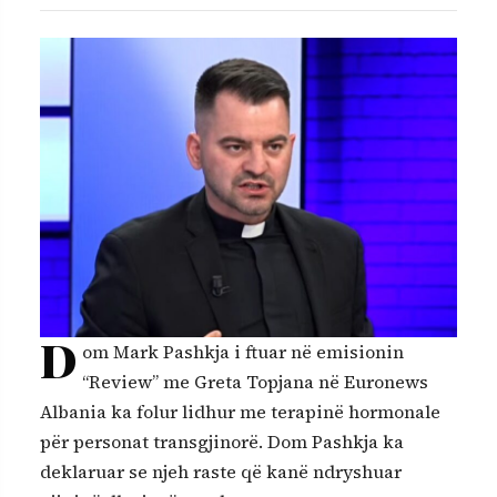
D
om Mark Pashkja i ftuar në emisionin
“Review” me Greta Topjana në Euronews
Albania ka folur lidhur me terapinë hormonale
për personat transgjinorë. Dom Pashkja ka
deklaruar se njeh raste që kanë ndryshuar