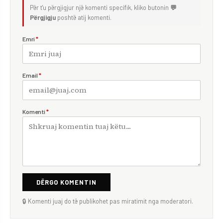
Për t'u përgjigjur një komenti specifik, kliko butonin
💬
Përgjigju
poshtë atij komenti.
Emri
*
Email
*
Komenti
*
DËRGO KOMENTIN
🔒 Komenti juaj do të publikohet pas miratimit nga moderatori.