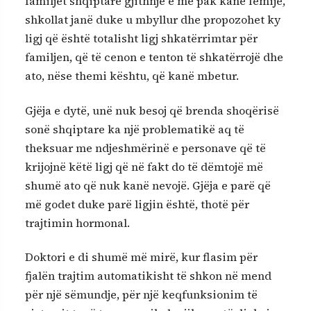
familjet shqiptare gjithnjë e më pak kanë fëmijë,
shkollat janë duke u mbyllur dhe propozohet ky
ligj që është totalisht ligj shkatërrimtar për
familjen, që të cenon e tenton të shkatërrojë dhe
ato, nëse themi kështu, që kanë mbetur.
Gjëja e dytë, unë nuk besoj që brenda shoqërisë
sonë shqiptare ka një problematikë aq të
theksuar me ndjeshmërinë e personave që të
krijojnë këtë ligj që në fakt do të dëmtojë më
shumë ato që nuk kanë nevojë. Gjëja e parë që
më godet duke parë ligjin është, thotë për
trajtimin hormonal.
Doktori e di shumë më mirë, kur flasim për
fjalën trajtim automatikisht të shkon në mend
për një sëmundje, për një keqfunksionim të