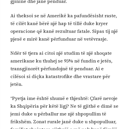
gjininë dhe janë penduar.
Ai theksoi se në Amerikë ka pafundësisht raste,
të cilët kanë bërë një hap të tillë duke kryer
operacione që kanë rezultuar fatale. Sipas tij një
pjesë e mirë kanë përfunduar në vetëvrasje.
Ndër të tjera ai citoi një studim të një shoqate
amerikane ku thuhej se 95% në fundin e jetës,
transgjinorët përfundojnë të penduar. Ai e
cilësoi si diçka katastrofike dhe vrastare për
jetën.
“Pyetja ime është shumë e thjeshtë: Çfarë nevoje
ka Shqipëria për këtë ligj? Ne të gjithë e dimë se
jemi duke u përballur me një shpopullim të
frikshëm. Zonat rurale janë duke u shpopulluar,