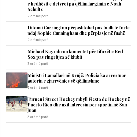
e hedhësit e detyroi pa qëllim largimin e Noah
Schultz
2 orë më parë
DiJonai Carrington përjashtohet pas faulli të fortë
ndaj Sophie Cunningham dhe përplasje në fushë
2 orë më parë
Michael Kay mbron komentet për tifozët e Red
Sox pas ringritjes së klubit
3 orë më parë
Ministri Lamallari në Krujë: Policia ka arrestuar
autorin e zjarrvënies së qëllimshme
3 orë më parë
Turneu i Street Hockey mbyll Fiesta de Hockey në
Puerto Rico dhe nxit interesin për sportin në San
Juan
3 orë më parë