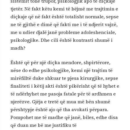
sistemit tonë trupor, psikologjik apo të diçkaje
tjetër. Në fakt këtu kemi të bëjmë me trajtimin e
diçkaje që në fakt është totalisht normale, sepse
ne të gjithë e dimë që fakti me i të ndjerit vajzë,
me u ndier djalë janë probleme adoleshenciale,
psikologjike. Dhe cili është kontrasti shumë i
madh?
Është që për një diçka mendore, shpirtërore,
nëse do edhe psikologjike, kemi një trajtim të
mirëfilltë duke shkuar te pjesa kirurgjike, sepse
finaliteti i këtij akti është pikërisht që të hyhet e
të ndërhyhet me pasoja fatale për të ardhmen e
njerëzve. Gjëja e tretë që mua më bën shumë
përshtypje është ajo që tha avokati përpara.
Pompohet me të madhe që janë, biles, edhe disa
që duan me bë me justifiku të