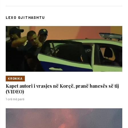
LEXO GJITHASHTU
KRONIKA
Kapet autori i vrasjes në Korçë, pranë banesës së tij
(VIDEO)
1 orë më parë