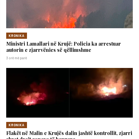
KRONIKA
Ministri Lamallari në Krujë: Policia ka arrestuar
autorin e zjarrvënies së qëllimshme
3 orë më parë
KRONIKA
Flakët në Malin e Krujës dalin jashtë kontrollit, zjarri