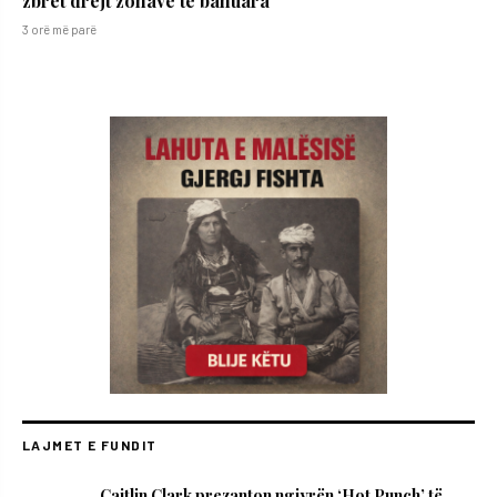
zbret drejt zonave të banuara
3 orë më parë
LAJMET E FUNDIT
Caitlin Clark prezanton ngjyrën ‘Hot Punch’ të