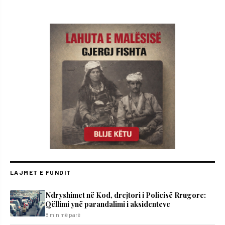
LAJMET E FUNDIT
Ndryshimet në Kod, drejtori i Policisë Rrugore:
Qëllimi ynë parandalimi i aksidenteve
8 min më parë