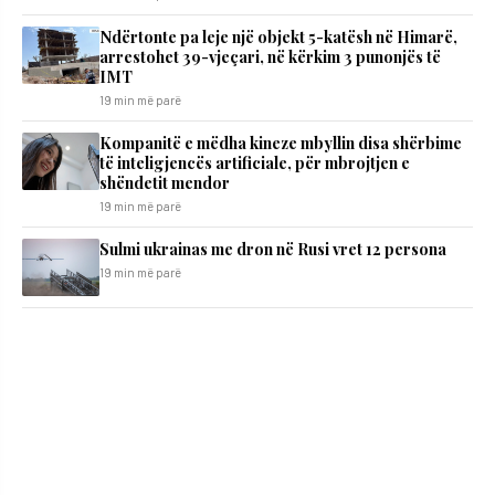
Ndërtonte pa leje një objekt 5-katësh në Himarë,
arrestohet 39-vjeçari, në kërkim 3 punonjës të
IMT
19 min më parë
Kompanitë e mëdha kineze mbyllin disa shërbime
të inteligjencës artificiale, për mbrojtjen e
shëndetit mendor
19 min më parë
Sulmi ukrainas me dron në Rusi vret 12 persona
19 min më parë