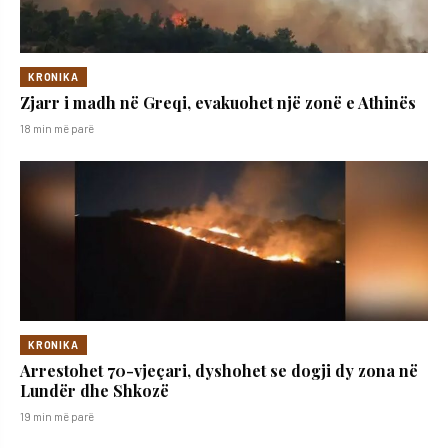
KRONIKA
Zjarr i madh në Greqi, evakuohet një zonë e Athinës
18 min më parë
KRONIKA
Arrestohet 70-vjeçari, dyshohet se dogji dy zona në
Lundër dhe Shkozë
19 min më parë