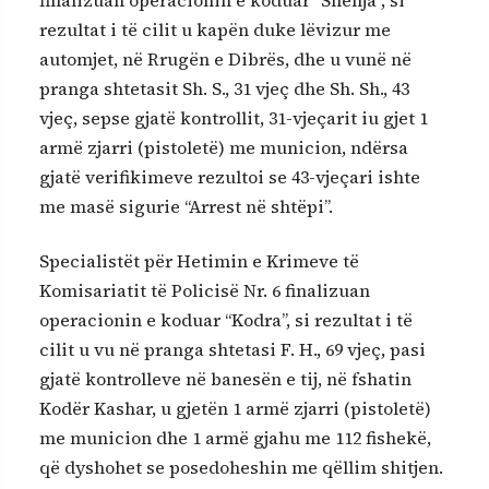
finalizuan operacionin e koduar “Shenja”, si
rezultat i të cilit u kapën duke lëvizur me
automjet, në Rrugën e Dibrës, dhe u vunë në
pranga shtetasit Sh. S., 31 vjeç dhe Sh. Sh., 43
vjeç, sepse gjatë kontrollit, 31-vjeçarit iu gjet 1
armë zjarri (pistoletë) me municion, ndërsa
gjatë verifikimeve rezultoi se 43-vjeçari ishte
me masë sigurie “Arrest në shtëpi”.
Specialistët për Hetimin e Krimeve të
Komisariatit të Policisë Nr. 6 finalizuan
operacionin e koduar “Kodra”, si rezultat i të
cilit u vu në pranga shtetasi F. H., 69 vjeç, pasi
gjatë kontrolleve në banesën e tij, në fshatin
Kodër Kashar, u gjetën 1 armë zjarri (pistoletë)
me municion dhe 1 armë gjahu me 112 fishekë,
që dyshohet se posedoheshin me qëllim shitjen.