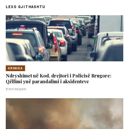
LEXO GJITHASHTU
KRONIKA
Ndryshimet në Kod, drejtori i Policisë Rrugore:
Qëllimi ynë parandalimi i aksidenteve
8 min më parë