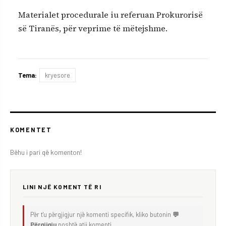
Materialet procedurale iu referuan Prokurorisë
së Tiranës, për veprime të mëtejshme.
Tema:
kryesore
KOMENTET
Bëhu i pari që komenton!
LINI NJË KOMENT TË RI
Për t'u përgjigjur një komenti specifik, kliko butonin
💬
Përgjigju
poshtë atij komenti.