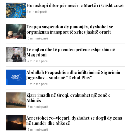
Horoskopi ditor për nesër, e Martë 11 Gusht 2026
9 min më parë
Trepça suspendon dy punonjës, dyshohet se
organizuan transport të xehes jashtë orarit
10 min më parë
Të enjten dhe të premten priten reshje shiu në
Maqedoni
14 min më parë
Abdullah Prapashtica dhe infiltrimi në Sigurimin
Jugosllav – sonte në “Debat Plus”
15 min më parë
Zjarr i madh në Greqi, evakuohet një zonë e
Athinës
18 min më parë
Arrestohet 70-vjeçari, dyshohet se dogji dy zona
në Lundër dhe Shkozë
19 min më parë