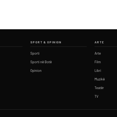
SPORT & OPINION
ARTE
Sporti
Arte
Sporti në Botë
Film
Opinion
Libri
Muzikë
Teatër
TV