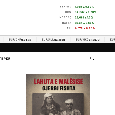
7,758
S&P 500
▲0.62%
54,037
DOW
▲0.28%
26,691
NASDAQ
▲1.3%
78.67
NAFTA
▲0.63%
4,379
ARI
▼0.48%
0.9342
93.1889
61.4970
EUR/CHF
EUR/ALL
EUR/MKD
EUR/RS
🔍
TEPER