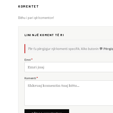
KOMENTET
Bëhu i pari që komenton!
LINI NJË KOMENT TË RI
Për t'u përgjigjur një komenti specifik, kliko butonin
💬 Përgji
Emri
*
Komenti
*