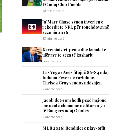
FC ndaj Club Puebla
48 min më parë
Ja’Marr Chase synon thyerjen e
rekordit të NFL për touchdown në
sezonin 2026
53 min më parë
Kryeministri, pema dhe kanalet e
ujërave të zeza të kasharit
1 orë më parë
Las Vegas Aces fitojnë 86-84 ndaj
Indiana Fever në vazhdime,
Chelsea Gray vendos ndeshjen
2 orë më parë
Jacob deGrom hedh pesë inçione
me nëntë eliminime në fitoren 5-1
të Rangers ndaj Orioles
2 orë më parë
MLB 2026: Renditjet e play-offit,