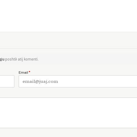
gju
poshtë atij komenti.
Email
*