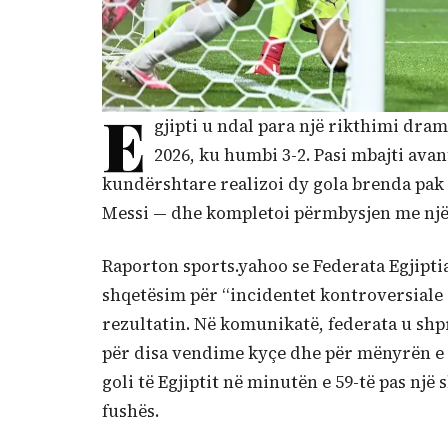
E
gjipti u ndal para një rikthimi dram
2026, ku humbi 3-2. Pasi mbajti avan
kundërshtare realizoi dy gola brenda pak 
Messi — dhe kompletoi përmbysjen me një 
Raporton sports.yahoo se Federata Egjiptia
shqetësim për “incidentet kontroversiale 
rezultatin. Në komunikatë, federata u shp
për disa vendime kyçe dhe për mënyrën e 
goli të Egjiptit në minutën e 59-të pas një
fushës.