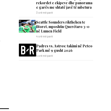
rekordet e ekipeve dhe panorama
e garës me shtatë javë të mbetura
3 orë më parë
Seattle Sounders rikthehen te
fitoret, mposhtin Querétaro 3-0
në Lumen Field
4 orë më parë
i
Padres vs. Astros: takimi në Petco
Park më 9 gusht 2026
4 orë më parë