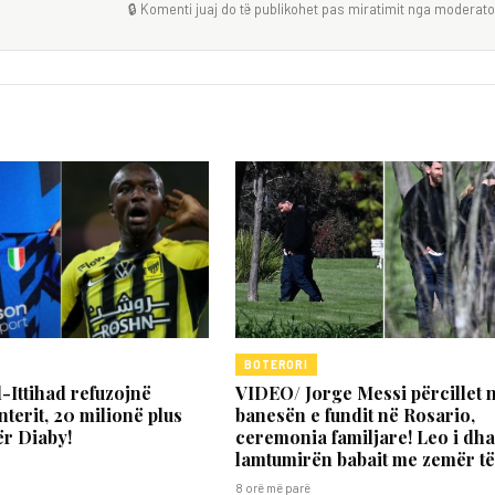
🔒 Komenti juaj do të publikohet pas miratimit nga moderator
BOTERORI
l-Ittihad refuzojnë
VIDEO/ Jorge Messi përcillet 
nterit, 20 milionë plus
banesën e fundit në Rosario,
ër Diaby!
ceremonia familjare! Leo i dh
lamtumirën babait me zemër t
8 orë më parë