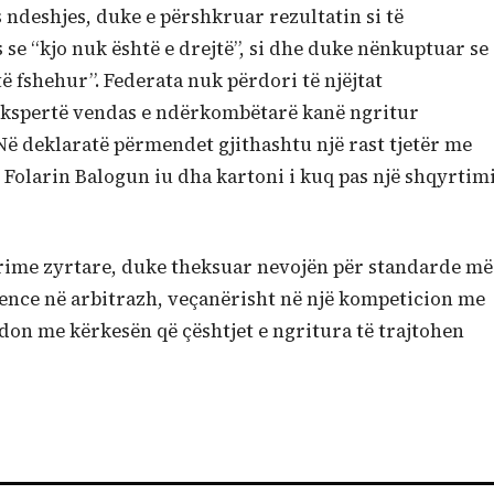
ndeshjes, duke e përshkruar rezultatin si të
se “kjo nuk është e drejtë”, si dhe duke nënkuptuar se
të fshehur”. Federata nuk përdori të njëjtat
e ekspertë vendas e ndërkombëtarë kanë ngritur
Në deklaratë përmendet gjithashtu një rast tjetër me
 Folarin Balogun iu dha kartoni i kuq pas një shqyrtim
rime zyrtare, duke theksuar nevojën për standarde më
arence në arbitrazh, veçanërisht në një kompeticion me
don me kërkesën që çështjet e ngritura të trajtohen