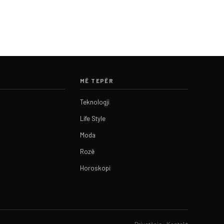
MË TEPËR
Teknologji
Life Style
Moda
Rozë
Horoskopi