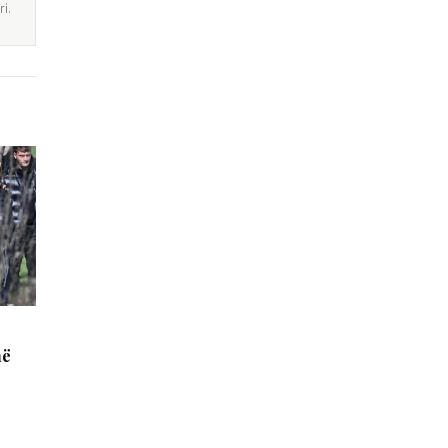
i.
në
a
ë