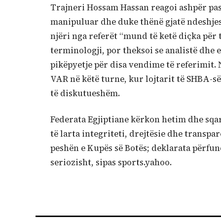
Trajneri Hossam Hassan reagoi ashpër pas 
manipuluar dhe duke thënë gjatë ndeshjes 
njëri nga referët “mund të ketë diçka për 
terminologji, por theksoi se analistë dh
pikëpyetje për disa vendime të referimit. 
VAR në këtë turne, kur lojtarit të SHBA-së
të diskutueshëm.
Federata Egjiptiane kërkon hetim dhe sqa
të larta integriteti, drejtësie dhe transp
peshën e Kupës së Botës; deklarata përfun
seriozisht, sipas sports.yahoo.