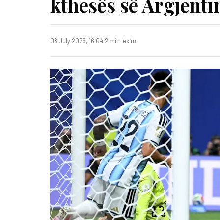
kthesës së Argjenti
08 July 2026, 16:04
·
2 min lexim