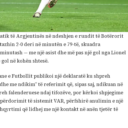
atik të Argjentinës në ndeshjen e rundit të Botërorit
tazhin 2-0 deri në minutën e 79-të, skuadra
minutash — me një asist dhe më pas një gol nga Lionel
gol në kohën shtesë.
ne e Futbollit publikoi një deklaratë ku shpreh
dhe me ndikim” të referimit që, sipas saj, ndikuan në
reh falenderuese ndaj tifozëve, por kërkoi shpjegime
përdorimit të sistemit VAR, përfshirë anulimin e një
 shqyrtimi që lidhej me një kontakt në anën tjetër të