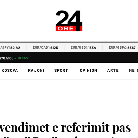
182.42
1.6125
1.1554
0.8567
Y
EUR/CAD
EUR/USD
EUR/GBP
$76.5100
▲ +0.94%
KOSOVA
RAJONI
SPORTI
OPINION
ARTE
ME 
 vendimet e referimit pas