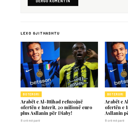
DËRGO KOMENTIN
LEXO GJITHASHTU
BOTERORI
BOTERORI
Arabët e Al-Ittihad refuzojnë
Arabët e A
ofertën e Interit, 20 milionë euro
ofertën e I
plus Asllanin për Diaby!
Asllanin p
8 orë më parë
8 orë më parë