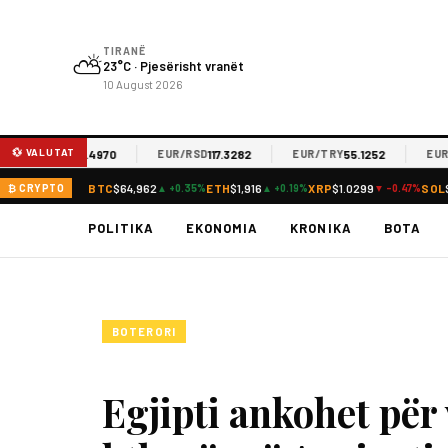
TIRANË
⛅
23°C · Pjesërisht vranët
10 August 2026
💱 VALUTAT
61.4970
117.3282
55.1252
EUR/MKD
EUR/RSD
EUR/TRY
EUR/JP
BTC
$64,962
ETH
$1,916
XRP
$1.0299
SOL
₿ CRYPTO
▲ +0.35%
▲ +0.19%
▼ -0.47%
POLITIKA
EKONOMIA
KRONIKA
BOTA
BOTERORI
Egjipti ankohet për