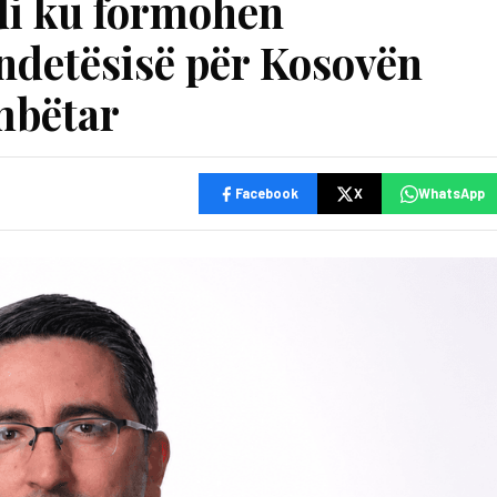
di ku formohen
ëndetësisë për Kosovën
mbëtar
Facebook
X
WhatsApp