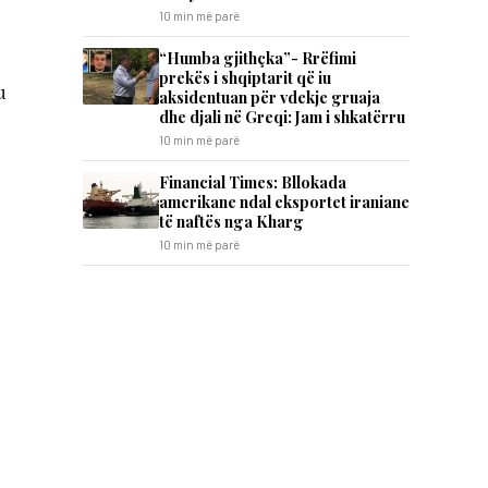
10 min më parë
“Humba gjithçka”- Rrëfimi
prekës i shqiptarit që iu
u
aksidentuan për vdekje gruaja
dhe djali në Greqi: Jam i shkatërru
10 min më parë
Financial Times: Bllokada
amerikane ndal eksportet iraniane
të naftës nga Kharg
10 min më parë