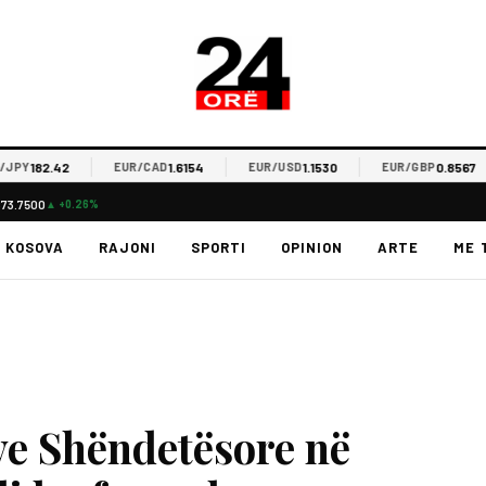
182.42
1.6154
1.1530
0.8567
EUR/CAD
EUR/USD
EUR/GBP
$73.7500
▲ +0.26%
KOSOVA
RAJONI
SPORTI
OPINION
ARTE
ME 
ve Shëndetësore në