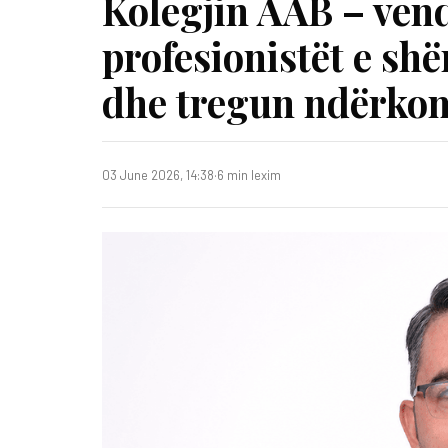
Kolegjin AAB – ven
profesionistët e sh
dhe tregun ndërko
03 June 2026, 14:38
·
6 min lexim