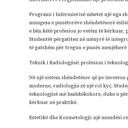
Programi i Infermierisë mbetet një nga sht
mungesa e punëtorëve shëndetësorë është b
e bën këtë profesion jo vetëm të kërkuar, 
Studentët përgatiten në mënyrë të integru
të gatshëm për tregun e punës menjëherë 
Teknik i Radiologjisë: profesion i teknolog
Në një sistem shëndetësor që po investon 
moderne, radiologjia zë një rol kyç. Stud
teknologjisë më bashkëkohore, duke u për
kërkuar në praktikë.
Estetikë dhe Kozmetologji: një mundësi re