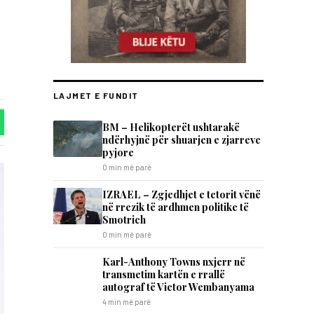
LAJMET E FUNDIT
BM – Helikopterët ushtarakë
ndërhyjnë për shuarjen e zjarreve
pyjore
0 min më parë
IZRAEL – Zgjedhjet e tetorit vënë
në rrezik të ardhmen politike të
Smotrich
0 min më parë
Karl-Anthony Towns nxjerr në
transmetim kartën e rrallë
autograf të Victor Wembanyama
4 min më parë