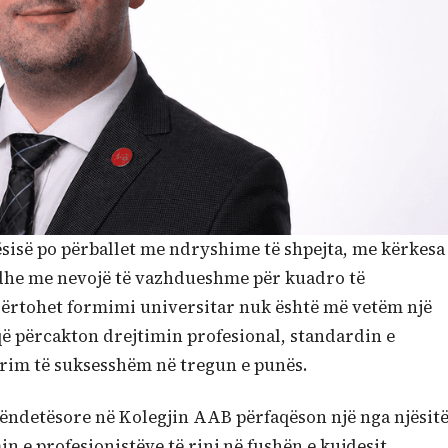
tësisë po përballet me ndryshime të shpejta, me kërkesa
e dhe me nevojë të vazhdueshme për kuadro të
ndërtohet formimi universitar nuk është më vetëm një
ë përcakton drejtimin profesional, standardin e
grim të suksesshëm në tregun e punës.
hëndetësore në Kolegjin AAB përfaqëson një nga njësit
e profesionistëve të rinj në fushën e kujdesit