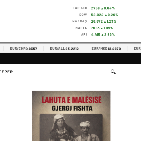
7,759
S&P 500
▲0.64%
54,024
DOW
▲0.26%
26,672
NASDAQ
▲1.23%
78.13
NAFTA
▲1.09%
4,415
ARI
▲2.69%
0.9357
93.2212
61.4970
EUR/CHF
EUR/ALL
EUR/MKD
EUR/RSD
🔍
TEPER