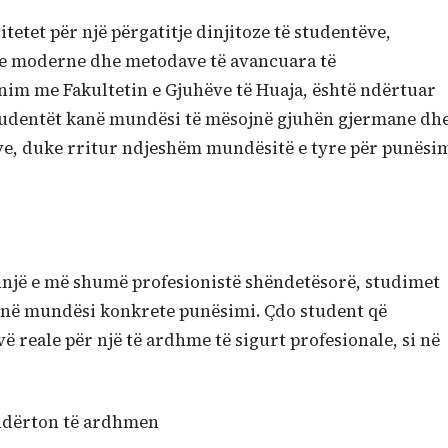
itetet për një përgatitje dinjitoze të studentëve,
ve moderne dhe metodave të avancuara të
im me Fakultetin e Gjuhëve të Huaja, është ndërtuar
studentët kanë mundësi të mësojnë gjuhën gjermane dh
eve, duke rritur ndjeshëm mundësitë e tyre për punësi
thnjë e më shumë profesionistë shëndetësorë, studimet
t në mundësi konkrete punësimi. Çdo student që
 reale për një të ardhme të sigurt profesionale, si në
 ndërton të ardhmen