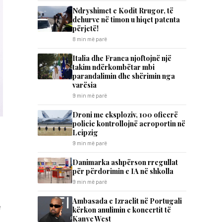
Ndryshimet e Kodit Rrugor, të
dehurve në timon u hiqet patenta
përjetë!
8 min më parë
Italia dhe Franca njoftojnë një
takim ndërkombëtar mbi
parandalimin dhe shërimin nga
varësia
9 min më parë
Droni me eksploziv, 100 oficerë
policie kontrollojnë aeroportin në
Leipzig
9 min më parë
Danimarka ashpërson rregullat
për përdorimin e IA në shkolla
9 min më parë
Ambasada e Izraelit në Portugali
ë
kërkon anulimin e koncertit të
Kanye West