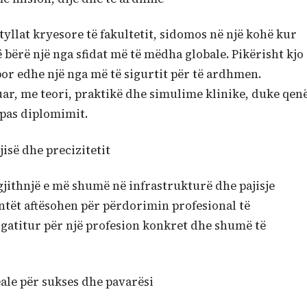
yllat kryesore të fakultetit, sidomos në një kohë kur
ërë një nga sfidat më të mëdha globale. Pikërisht kjo
por edhe një nga më të sigurtit për të ardhmen.
ar, me teori, praktikë dhe simulime klinike, duke qen
pas diplomimit.
jisë dhe precizitetit
gjithnjë e më shumë në infrastrukturë dhe pajisje
entët aftësohen për përdorimin profesional të
gatitur për një profesion konkret dhe shumë të
ale për sukses dhe pavarësi