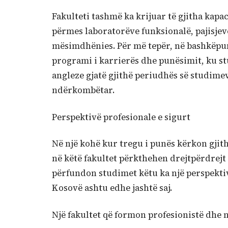
Fakulteti tashmë ka krijuar të gjitha kapac
përmes laboratorëve funksionalë, pajisje
mësimdhënies. Për më tepër, në bashkëpun
programi i karrierës dhe punësimit, ku 
angleze gjatë gjithë periudhës së studim
ndërkombëtar.
Perspektivë profesionale e sigurt
Në një kohë kur tregu i punës kërkon gji
në këtë fakultet përkthehen drejtpërdrej
përfundon studimet këtu ka një perspektivë
Kosovë ashtu edhe jashtë saj.
Një fakultet që formon profesionistë dhe