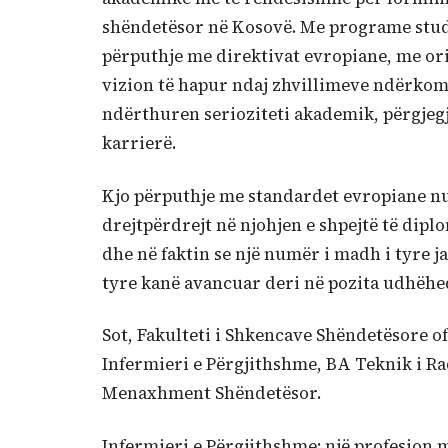
shëndetësor në Kosovë. Me programe stu
përputhje me direktivat evropiane, me ori
vizion të hapur ndaj zhvillimeve ndërkomb
ndërthuren serioziteti akademik, përgjegj
karrierë.
Kjo përputhje me standardet evropiane nu
drejtpërdrejt në njohjen e shpejtë të dip
dhe në faktin se një numër i madh i tyre 
tyre kanë avancuar deri në pozita udhëheq
Sot, Fakulteti i Shkencave Shëndetësore 
Infermieri e Përgjithshme, BA Teknik i Ra
Menaxhment Shëndetësor.
Infermieri e Përgjithshme: një profesion 