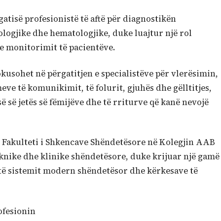
atisë profesionistë të aftë për diagnostikën
ologjike dhe hematologjike, duke luajtur një rol
e monitorimit të pacientëve.
usohet në përgatitjen e specialistëve për vlerësimin,
ve të komunikimit, të folurit, gjuhës dhe gëlltitjes,
 së jetës së fëmijëve dhe të rriturve që kanë nevojë
, Fakulteti i Shkencave Shëndetësore në Kolegjin AAB
nike dhe klinike shëndetësore, duke krijuar një gamë
e të sistemit modern shëndetësor dhe kërkesave të
ofesionin