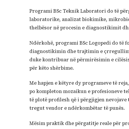
Programi BSc Teknik Laboratori do të përg
laboratorike, analizat biokimike, mikrobi
thelbësor në procesin e diagnostikimit dh
Ndërkohë, programi BSc Logopedi do të fok
diagnostikimin dhe trajtimin e çrregullime
duke kontribuar në përmirësimin e cilësisë
për këto shërbime.
Me hapjen e këtyre dy programeve të reja
po kompleton mozaikun e profesioneve tek
të plotë profilesh që i përgjigjen nevojav
tregut vendor e ndërkombëtar të punës.
Mësim praktik dhe përgatitje reale për pr