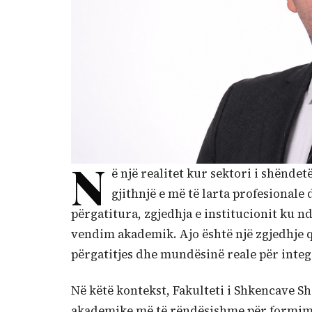
N
ë një realitet kur sektori i shënde
gjithnjë e më të larta profesional
përgatitura, zgjedhja e institucionit ku 
vendim akademik. Ajo është një zgjedhje q
përgatitjes dhe mundësinë reale për inte
Në këtë kontekst, Fakulteti i Shkencave S
akademike më të rëndësishme për formimin 