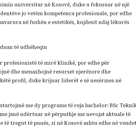
simin universitar në Kosovë, duke u fokusuar në një
tudentëve jo vetëm kompetenca profesionale, por edhe
avarura në fushën e estetikës, kujdesit ndaj lëkurës
 duan të udhëheqin
 profesionistë të mirë klinikë, por edhe për
kojnë dhe menaxhojnë resurset njerëzore dhe
këtë profil, duke krijuar liderët e së nesërmes në
7 startojmë me dy programe të reja bachelor: BSc Tekni
me janë ndërtuar në përputhje me nevojat aktuale të
e të tregut të punës, si në Kosovë ashtu edhe në vende