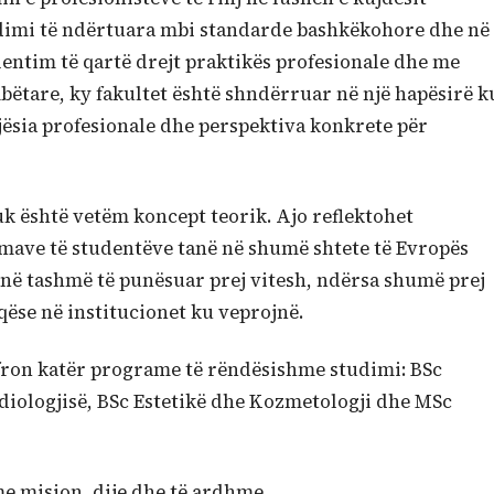
dimi të ndërtuara mbi standarde bashkëkohore dhe në
entim të qartë drejt praktikës profesionale dhe me
ëtare, ky fakultet është shndërruar në një hapësirë k
ësia profesionale dhe perspektiva konkrete për
k është vetëm koncept teorik. Ajo reflektohet
lomave të studentëve tanë në shumë shtete të Evropës
janë tashmë të punësuar prej vitesh, ndërsa shumë prej
ëse në institucionet ku veprojnë.
ofron katër programe të rëndësishme studimi: BSc
diologjisë, BSc Estetikë dhe Kozmetologji dhe MSc
me mision, dije dhe të ardhme