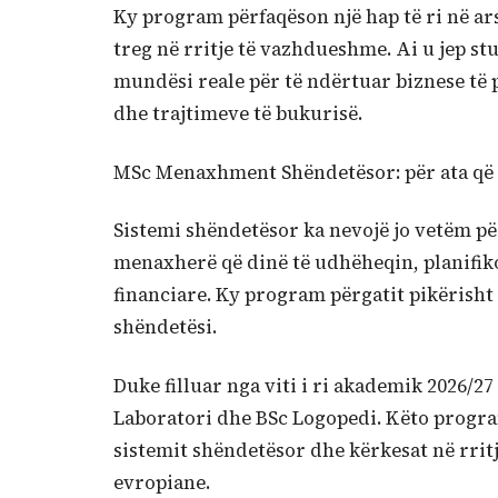
Ky program përfaqëson një hap të ri në ar
treg në rritje të vazhdueshme. Ai u jep s
mundësi reale për të ndërtuar biznese të p
dhe trajtimeve të bukurisë.
MSc Menaxhment Shëndetësor: për ata që
Sistemi shëndetësor ka nevojë jo vetëm për
menaxherë që dinë të udhëheqin, planifi
financiare. Ky program përgatit pikërisht 
shëndetësi.
Duke filluar nga viti i ri akademik 2026/2
Laboratori dhe BSc Logopedi. Këto progra
sistemit shëndetësor dhe kërkesat në rritj
evropiane.