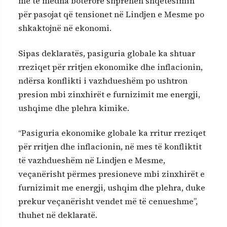
më të mëdha botërore shprehën shqetësimin
për pasojat që tensionet në Lindjen e Mesme po
shkaktojnë në ekonomi.
Sipas deklaratës, pasiguria globale ka shtuar
rreziqet për rritjen ekonomike dhe inflacionin,
ndërsa konflikti i vazhdueshëm po ushtron
presion mbi zinxhirët e furnizimit me energji,
ushqime dhe plehra kimike.
“Pasiguria ekonomike globale ka rritur rreziqet
për rritjen dhe inflacionin, në mes të konfliktit
të vazhdueshëm në Lindjen e Mesme,
veçanërisht përmes presioneve mbi zinxhirët e
furnizimit me energji, ushqim dhe plehra, duke
prekur veçanërisht vendet më të cenueshme”,
thuhet në deklaratë.