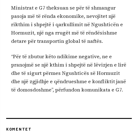
Ministrat e G7 theksuan se për të shmangur
pasoja më të rënda ekonomike, nevojitet një
rikthim i shpejtë i qarkullimit në Ngushticën e
Hormuzit, një nga rrugët më të rëndësishme
detare për transportin global të naftës.
“Për të zbutur këto ndikime negative, ne e
pranojmë se një kthim i shpejtë në lëvizjen e lirë
dhe të sigurt përmes Ngushticës së Hormuzit
dhe një zgjidhje e qëndrueshme e konfliktit janë
të domosdoshme”, përfundon komunikata e G7.
KOMENTET