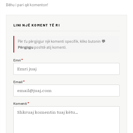
Bëhu i pari që komenton!
LINI NJË KOMENT TË RI
Për t'u përgjigjur një komenti specifik, kliko butonin
💬
Përgjigju
poshtë atij komenti.
Emri
*
Email
*
Komenti
*