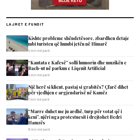
LAJMET E FUNDIT
Kishte probleme shëndetësore, zbardhen detaje
mbi turisten që humbi jetën në Himarë
4 min më parë
“Kantata e Kafesë” solli humorin dhe muzikën e
Bach-ut në parkun e Liqenit Artificial
4 min më parë
Një herë si klient, pastaj si grabitës? Çfarë dihet
për vjedhjen e argjendarisë në Kamëz
7 min më parë
“Marre duhet me ju ardhë, turp për votat që i
keni”, njëri nga protestuesit i drejtohet Bedri
Hamzës
8 min më parë