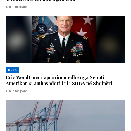
17 min më parë
BOTA
Eric Wendt merr aprovimin edhe nga Senati
Amerikan si ambasadori i ri i SHBA në Shqipëri
17 min më parë