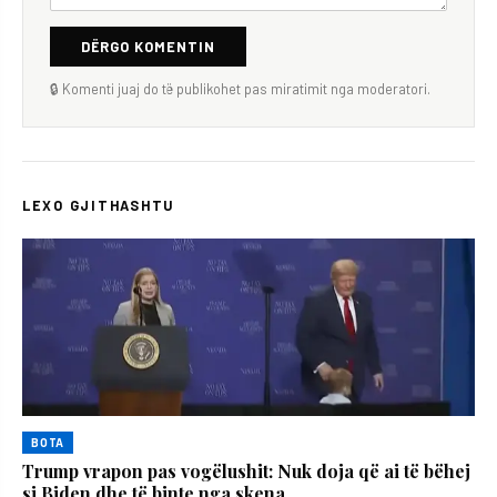
DËRGO KOMENTIN
🔒 Komenti juaj do të publikohet pas miratimit nga moderatori.
LEXO GJITHASHTU
BOTA
Trump vrapon pas vogëlushit: Nuk doja që ai të bëhej
si Biden dhe të binte nga skena