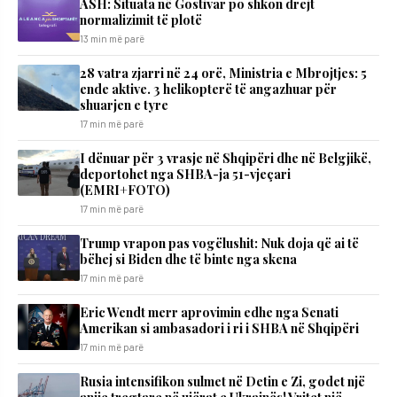
ASH: Situata në Gostivar po shkon drejt
normalizimit të plotë
13 min më parë
28 vatra zjarri në 24 orë, Ministria e Mbrojtjes: 5
ende aktive. 3 helikopterë të angazhuar për
shuarjen e tyre
17 min më parë
I dënuar për 3 vrasje në Shqipëri dhe në Belgjikë,
deportohet nga SHBA-ja 51-vjeçari
(EMRI+FOTO)
17 min më parë
Trump vrapon pas vogëlushit: Nuk doja që ai të
bëhej si Biden dhe të binte nga skena
17 min më parë
Eric Wendt merr aprovimin edhe nga Senati
Amerikan si ambasadori i ri i SHBA në Shqipëri
17 min më parë
Rusia intensifikon sulmet në Detin e Zi, godet një