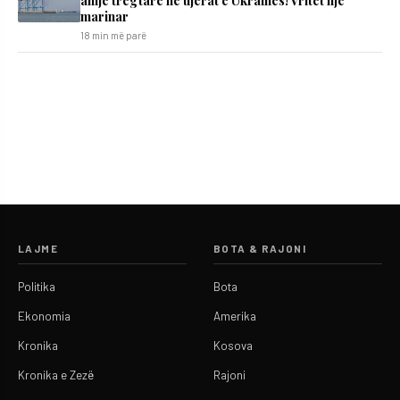
anije tregtare në ujërat e Ukrainës! Vritet një
marinar
18 min më parë
LAJME
BOTA & RAJONI
Politika
Bota
Ekonomia
Amerika
Kronika
Kosova
Kronika e Zezë
Rajoni