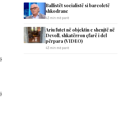
Ballistët socialistë si barcoletë
shkodrane
43 min më parë
Ariu futet në objektin e shenjtë në
Devoll, shkatërron çfarë i del
përpara (VIDEO)
43 min më parë
ë
ë