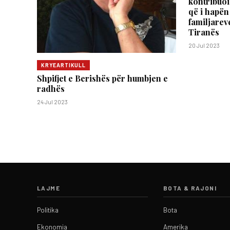
kontribuoi
që i hapën
familjarev
Tiranës
20 Jul 2023
KRYEARTIKULL
Shpifjet e Berishës për humbjen e
radhës
24 Jul 2023
LAJME
BOTA & RAJONI
Politika
Bota
Ekonomia
Amerika