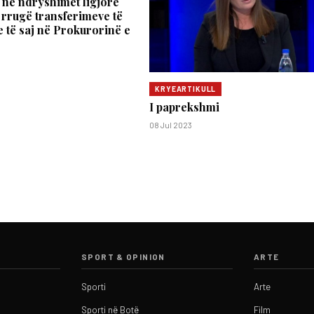
 në ndryshimet ligjore
 rrugë transferimeve të
e të saj në Prokurorinë e
KRYEARTIKULL
I paprekshmi
08 Jul 2023
SPORT & OPINION
ARTE
Sporti
Arte
Sporti në Botë
Film