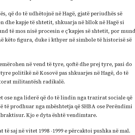
ës, që do të udhëtojnë në Hagë, gjatë periudhës së
 dhe kapje të shtetit, shkuarja në bllok në Hagë si
und të mos nisë procesin e ç’kapjes së shtetit, por mun
 këto figura, duke i kthyer në simbole të historisë së
ë emërohen në vend të tyre, qoftë dhe prej tyre, pasi do
 tyre politikë në Kosovë pas shkuarjes në Hagë, do të
torat militantësh radikalë.
 ose nga liderë që do të lindin nga trazirat sociale që
derë të prodhuar nga mbështetja që SHBA ose Perëndimi
ë braktisur. Kjo e dyta është vendimtare.
 të saj në vitet 1998 -1999 e përcaktoi pushka në mal.