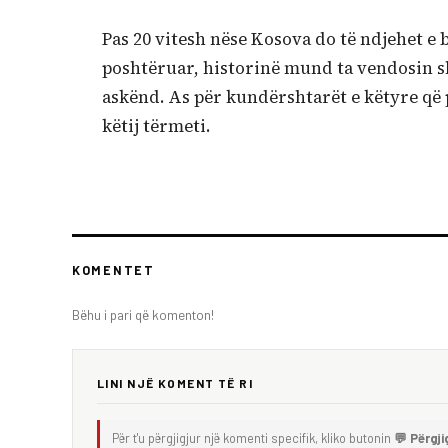
Pas 20 vitesh nëse Kosova do të ndjehet e 
poshtëruar, historinë mund ta vendosin sh
askënd. As për kundërshtarët e këtyre që 
këtij tërmeti.
KOMENTET
Bëhu i pari që komenton!
LINI NJË KOMENT TË RI
Për t'u përgjigjur një komenti specifik, kliko butonin
💬 Përgji