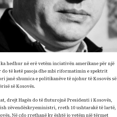
k ka hedhur në erë vetëm inciativën amerikane për një
do të ketë pasoja dhe mbi riformatimin e spektrit
rori janë shumica e politikanëve të njohur të Kosovës së
qërisë së Kosovës.
t, drejt Hagës do të fluturojnë Presidenti i Kosovës,
 ish zëvendëskryeministri, rreth 10 ushtarakë të lartë,
osovës. Në çdo rrethanë ky është jo vetëm një tërmet