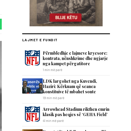
LAJMET E FUNDIT
Përmbledhje e lajmeve kryesore:
kontrata, nënshkrime dhe ngjarje
nga kampet përgatitore
1 min më parë
LDK largohet nga Kuvendi,
Haziri: Kërkuam që seanca
konstituive të mbahet sonte
19 min më parë
Arrowhead Stadium rikthen emrin
klasik pas heqjes së ‘GEHA Field’
41 min më parë