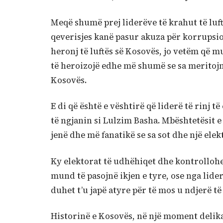
Meqë shumë prej liderëve të krahut të luft
qeverisjes kanë pasur akuza për korrupsion
heronj të luftës së Kosovës, jo vetëm që m
të heroizojë edhe më shumë se sa meritojnë
Kosovës.
E di që është e vështirë që liderë të rinj t
të ngjanin si Lulzim Basha. Mbështetësit e
jenë dhe më fanatikë se sa sot dhe një elek
Ky elektorat të udhëhiqet dhe kontrollohet
mund të pasojnë ikjen e tyre, ose nga li
duhet t’u japë atyre për të mos u ndjerë t
Historinë e Kosovës, në një moment delikat