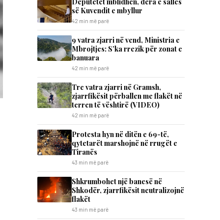
Deputetët mblidhen, dera e sallës
së Kuvendit e mbyllur
42 min më parë
9 vatra zjarri në vend, Ministria e
Mbrojtjes: S’ka rrezik për zonat e
banuara
42 min më parë
Tre vatra zjarri në Gramsh,
zjarrfikësit përballen me flakët në
terren të vështirë (VIDEO)
42 min më parë
Protesta hyn në ditën e 69-të,
qytetarët marshojnë në rrugët e
Tiranës
43 min më parë
Shkrumbohet një banesë në
Shkodër, zjarrfikësit neutralizojnë
flakët
43 min më parë