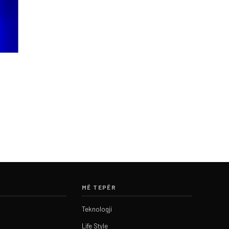
MË TEPËR
Teknologji
Life Style