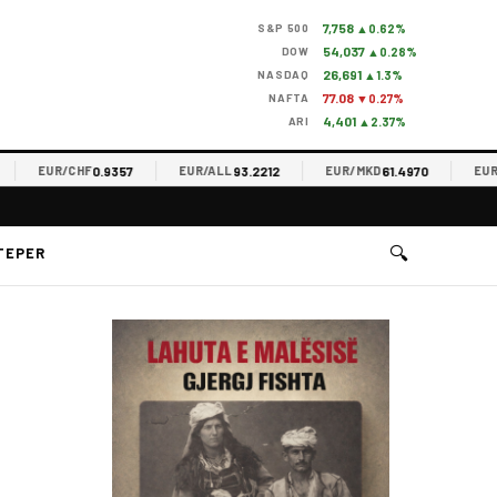
7,758
S&P 500
▲0.62%
54,037
DOW
▲0.28%
26,691
NASDAQ
▲1.3%
77.08
NAFTA
▼0.27%
4,401
ARI
▲2.37%
0.9357
93.2212
61.4970
EUR/CHF
EUR/ALL
EUR/MKD
EUR/RS
🔍
TEPER