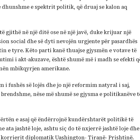
 dhunshme e spektrit politik, që druaj se kalon aq
të gjithë në një ditë ose në një javë, duke krijuar një
nsion social dhe së dyti nevojën urgjente për pasardhës
tin e tyre. Këto parti kanë thuajse gjysmën e votave të
kutimi i akt-akuzave, është shumë më i madh se efekti q
 nën mbikqyrjen amerikane.
i fushës së lojës dhe jo një reformim natyral i saj,
ë brendshme, nëse më shumë se gjysma e politikanëve t
ërtën e asaj që ëndërrojnë kundërshtarët politikë të
 ata jashtë loje, ashtu siç do të nxjerrë jashtë loje dhe
 e korrierit diplomatik Uashington- Tiranë- Prishtinë.