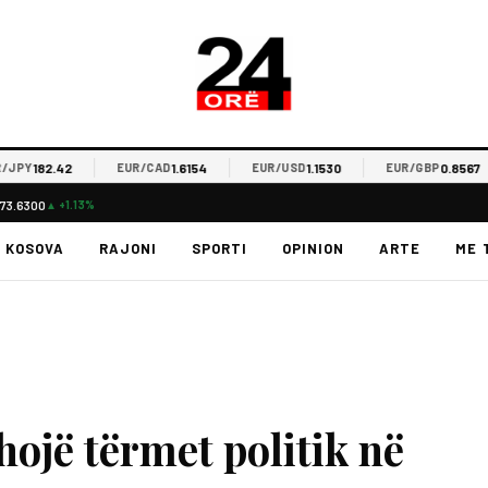
182.42
1.6154
1.1530
0.8567
Y
EUR/CAD
EUR/USD
EUR/GBP
73.6300
▲ +1.13%
KOSOVA
RAJONI
SPORTI
OPINION
ARTE
ME 
ojë tërmet politik në