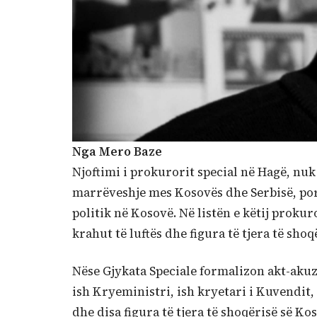
Nga Mero Baze
Njoftimi i prokurorit special në Hagë, nu
marrëveshje mes Kosovës dhe Serbisë, por 
politik në Kosovë. Në listën e këtij proku
krahut të luftës dhe figura të tjera të sho
Nëse Gjykata Speciale formalizon akt-akuza
ish Kryeministri, ish kryetari i Kuvendit,
dhe disa figura të tjera të shoqërisë së K