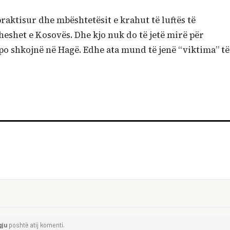
braktisur dhe mbështetësit e krahut të luftës të
eshet e Kosovës. Dhe kjo nuk do të jetë mirë për
po shkojnë në Hagë. Edhe ata mund të jenë “viktima” të
gju
poshtë atij komenti.