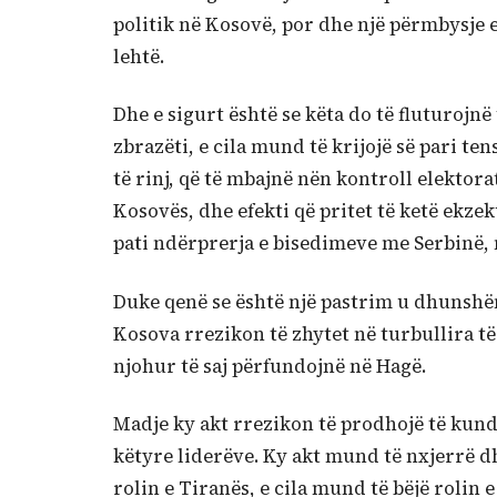
politik në Kosovë, por dhe një përmbysje e
lehtë.
Dhe e sigurt është se këta do të fluturojnë 
zbrazëti, e cila mund të krijojë së pari te
të rinj, që të mbajnë nën kontroll elektora
Kosovës, dhe efekti që pritet të ketë ekze
pati ndërprerja e bisedimeve me Serbinë,
Duke qenë se është një pastrim u dhunshëm 
Kosova rrezikon të zhytet në turbullira t
njohur të saj përfundojnë në Hagë.
Madje ky akt rrezikon të prodhojë të kund
këtyre liderëve. Ky akt mund të nxjerrë dhe
rolin e Tiranës, e cila mund të bëjë rolin