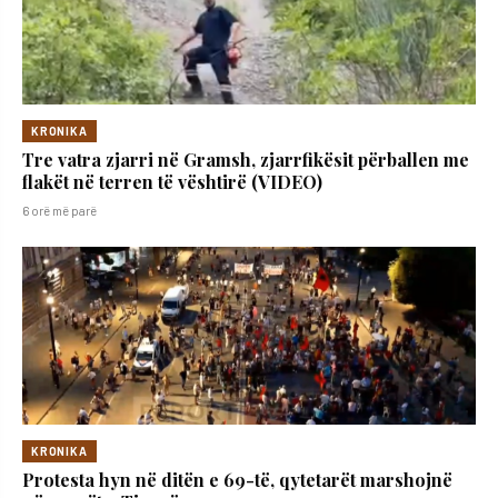
KRONIKA
Tre vatra zjarri në Gramsh, zjarrfikësit përballen me
flakët në terren të vështirë (VIDEO)
6 orë më parë
KRONIKA
Protesta hyn në ditën e 69-të, qytetarët marshojnë