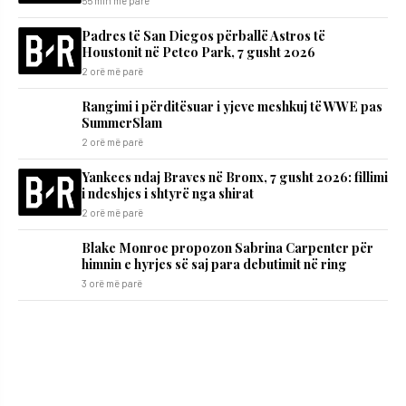
55 min më parë
Padres të San Diegos përballë Astros të
Houstonit në Petco Park, 7 gusht 2026
2 orë më parë
Rangimi i përditësuar i yjeve meshkuj të WWE pas
SummerSlam
2 orë më parë
Yankees ndaj Braves në Bronx, 7 gusht 2026: fillimi
i ndeshjes i shtyrë nga shirat
2 orë më parë
Blake Monroe propozon Sabrina Carpenter për
himnin e hyrjes së saj para debutimit në ring
3 orë më parë