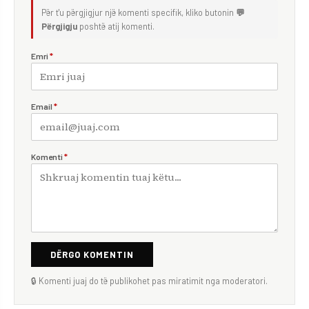
Për t'u përgjigjur një komenti specifik, kliko butonin
💬
Përgjigju
poshtë atij komenti.
Emri
*
Email
*
Komenti
*
DËRGO KOMENTIN
🔒 Komenti juaj do të publikohet pas miratimit nga moderatori.