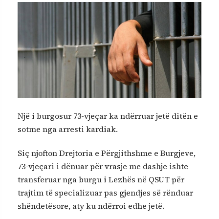
Një i burgosur 73-vjeçar ka ndërruar jetë ditën e
sotme nga arresti kardiak.
Siç njofton Drejtoria e Përgjithshme e Burgjeve,
73-vjeçari i dënuar për vrasje me dashje ishte
transferuar nga burgu i Lezhës në QSUT për
trajtim të specializuar pas gjendjes së rënduar
shëndetësore, aty ku ndërroi edhe jetë.