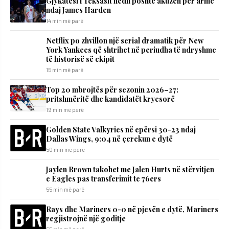
Gjykatësi i Teksasit hedh poshtë akuzën për armë
ndaj James Harden
14 min më parë
Netflix po zhvillon një serial dramatik për New
York Yankees që shtrihet në periudha të ndryshme
të historisë së ekipit
15 min më parë
Top 20 mbrojtës për sezonin 2026–27:
pritshmëritë dhe kandidatët kryesorë
19 min më parë
Golden State Valkyries në epërsi 30-23 ndaj
Dallas Wings, 9:04 në çerekun e dytë
50 min më parë
Jaylen Brown takohet me Jalen Hurts në stërvitjen
e Eagles pas transferimit te 76ers
55 min më parë
Rays dhe Mariners 0-0 në pjesën e dytë, Mariners
regjistrojnë një goditje