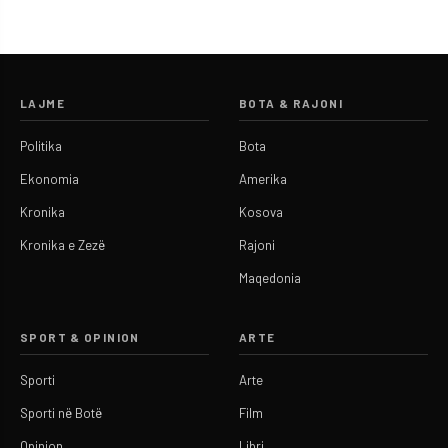
LAJME
BOTA & RAJONI
Politika
Bota
Ekonomia
Amerika
Kronika
Kosova
Kronika e Zezë
Rajoni
Maqedonia
SPORT & OPINION
ARTE
Sporti
Arte
Sporti në Botë
Film
Opinion
Libri