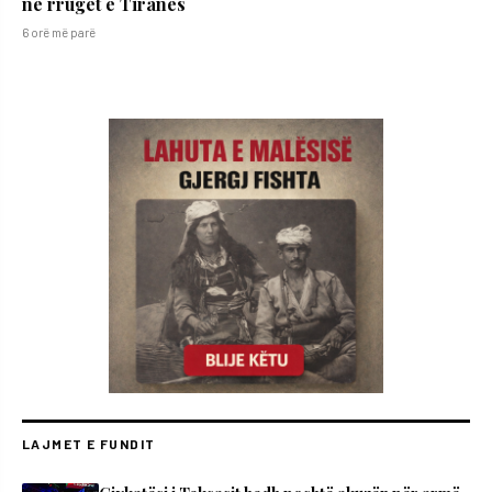
në rrugët e Tiranës
6 orë më parë
LAJMET E FUNDIT