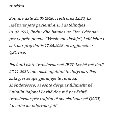
Njoftim
Sot, më datë 25.05.2026, rreth orës 12:20, ka
ndërruar jetë pacienti A.B, i datëlindjes
01.07.1953, lindur dhe banues në Fier, i dënuar
për veprën penale “Vrasje me dashje”, i cili ishte i
shtruar prej datës 17.05.2026 në urgjencën e
QSUT-së.
Pacienti ishte transferuar në IEVP Lezhë më datë
27.11.2021, me masë mjekimi të detyruar. Pas
shfaqjes së një gjendjeje të rënduar
shëndetësore, ai është dërguar fillimisht në
Spitalin Rajonal Lezhë dhe më pas është
transferuar për trajtim të specializuar në QSUT,
ku edhe ka ndërruar jetë.