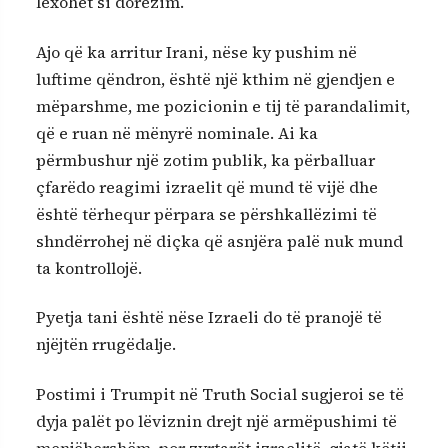
lexohet si dorëzim.
Ajo që ka arritur Irani, nëse ky pushim në
luftime qëndron, është një kthim në gjendjen e
mëparshme, me pozicionin e tij të parandalimit,
që e ruan në mënyrë nominale. Ai ka
përmbushur një zotim publik, ka përballuar
çfarëdo reagimi izraelit që mund të vijë dhe
është tërhequr përpara se përshkallëzimi të
shndërrohej në diçka që asnjëra palë nuk mund
ta kontrollojë.
Pyetja tani është nëse Izraeli do të pranojë të
njëjtën rrugëdalje.
Postimi i Trumpit në Truth Social sugjeroi se të
dyja palët po lëviznin drejt një armëpushimi të
menjëhershëm, por zyrtarët izraelitë, gjatë këtij