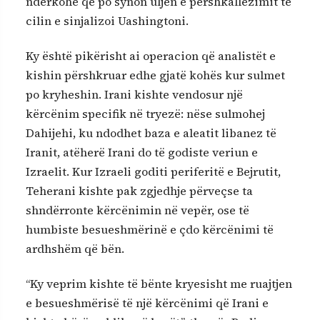
ndërkohë që po synon uljen e përshkallëzimit të
cilin e sinjalizoi Uashingtoni.
Ky është pikërisht ai operacion që analistët e
kishin përshkruar edhe gjatë kohës kur sulmet
po kryheshin. Irani kishte vendosur një
kërcënim specifik në tryezë: nëse sulmohej
Dahijehi, ku ndodhet baza e aleatit libanez të
Iranit, atëherë Irani do të godiste veriun e
Izraelit. Kur Izraeli goditi periferitë e Bejrutit,
Teherani kishte pak zgjedhje përveçse ta
shndërronte kërcënimin në vepër, ose të
humbiste besueshmërinë e çdo kërcënimi të
ardhshëm që bën.
“Ky veprim kishte të bënte kryesisht me ruajtjen
e besueshmërisë të një kërcënimi që Irani e