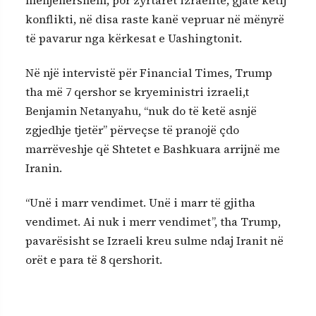
konflikti, në disa raste kanë vepruar në mënyrë
të pavarur nga kërkesat e Uashingtonit.
Në një intervistë për Financial Times, Trump
tha më 7 qershor se kryeministri izraeli,t
Benjamin Netanyahu, “nuk do të ketë asnjë
zgjedhje tjetër” përveçse të pranojë çdo
marrëveshje që Shtetet e Bashkuara arrijnë me
Iranin.
“Unë i marr vendimet. Unë i marr të gjitha
vendimet. Ai nuk i merr vendimet”, tha Trump,
pavarësisht se Izraeli kreu sulme ndaj Iranit në
orët e para të 8 qershorit.