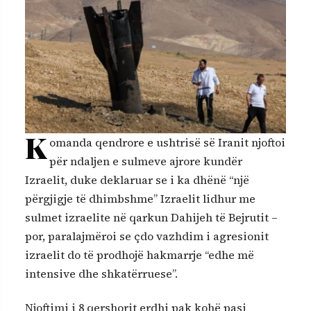
K
omanda qendrore e ushtrisë së Iranit njoftoi
për ndaljen e sulmeve ajrore kundër
Izraelit, duke deklaruar se i ka dhënë “një
përgjigje të dhimbshme” Izraelit lidhur me
sulmet izraelite në qarkun Dahijeh të Bejrutit –
por, paralajmëroi se çdo vazhdim i agresionit
izraelit do të prodhojë hakmarrje “edhe më
intensive dhe shkatërruese”.
Njoftimi i 8 qershorit erdhi pak kohë pasi