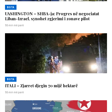
BOTA
UASHINGTON – SHBA-ja: Progres në negociatat
Liban-Izrael, synohet zgjerimi i zonave pilot
55 min më parë
BOTA
ITALI – Zjarret djegin 70 mijë hektarë
55 min më parë