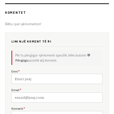
KOMENTET
Bëhu i pari që komenton!
LINI NJË KOMENT TË RI
Për t'u përgjigjur një komenti specifik, kliko butonin
💬
Përgjigju
poshtë atij komenti.
Emri
*
Email
*
Komenti
*