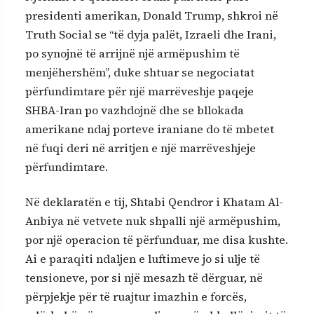
presidenti amerikan, Donald Trump, shkroi në
Truth Social se “të dyja palët, Izraeli dhe Irani,
po synojnë të arrijnë një armëpushim të
menjëhershëm”, duke shtuar se negociatat
përfundimtare për një marrëveshje paqeje
SHBA-Iran po vazhdojnë dhe se bllokada
amerikane ndaj porteve iraniane do të mbetet
në fuqi deri në arritjen e një marrëveshjeje
përfundimtare.
Në deklaratën e tij, Shtabi Qendror i Khatam Al-
Anbiya në vetvete nuk shpalli një armëpushim,
por një operacion të përfunduar, me disa kushte.
Ai e paraqiti ndaljen e luftimeve jo si ulje të
tensioneve, por si një mesazh të dërguar, në
përpjekje për të ruajtur imazhin e forcës,