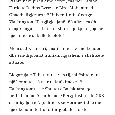
kishte bërë publik më herët”, tha për Radion
Farda të Radios Evropa e Lirë, Mohammad
Ghaedi, ligjërues në Universitetin George
Washington. “Përgjigjet janë të kufizuara dhe
asnjëra nga palët nuk dëshiron që kjo të çojë në
një luftë në shkallë të plotë”.
Mehrdad Khansari, analist me bazë në Londër
dhe ish-diplomat iranian, ngjashëm e sheh këtë
situatë.
Llogaritja e Teheranit, sipas tij, mbështetet në
një lexim të caktuar të kufizimeve të
Uashingtonit – se Shtetet e Bashkuara, që
përballen me Asamblenë e Përgjithshme të OKB-
së, mbylljen e Ngushticës së Hormuzit dhe me
një ekonomi të tronditur globale – do të