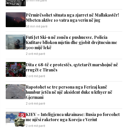
57 min më parë
Përmirësohet situata nga zjarret në Mallakastër!
Mbeten aktive 10 vatra nga veriu në jug
58 min më parë
Futi Jet Ski-n në zonën e pushuesve, Policia
Kufitare bllokon mjetin dhe gjobit drejtuesin me
300 mijë lekë
2 orë më parë
Dita e 68-të e protestës, qytetarët marshojnë në
rrugët e Tiranës
2 orë më parë
Rapotohet se tre persona nga Ferizaj kanë
humbur jetën në një aksident duke u kthyer në
Gjermani
2 orë më parë
KIEV – Inteligjenca ukrainase: Rusia po forcohet
me njësi raketore nga Koreja e Veriut
2 orë më parë