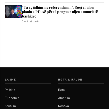
“Ta zgjidhim me referendum…”, Boçi zbulon
planin e PD-së për të penguar uljen e numrit të
bashkive
2 orë më parë
LAJME
BOTA & RAJONI
Politika
Bota
Ekonomia
Amerika
Kronika
Kosova