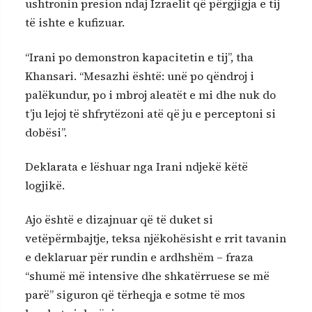
ushtronin presion ndaj Izraelit që përgjigja e tij
të ishte e kufizuar.
“Irani po demonstron kapacitetin e tij”, tha
Khansari. “Mesazhi është: unë po qëndroj i
palëkundur, po i mbroj aleatët e mi dhe nuk do
t’ju lejoj të shfrytëzoni atë që ju e perceptoni si
dobësi”.
Deklarata e lëshuar nga Irani ndjekë këtë
logjikë.
Ajo është e dizajnuar që të duket si
vetëpërmbajtje, teksa njëkohësisht e rrit tavanin
e deklaruar për rundin e ardhshëm – fraza
“shumë më intensive dhe shkatërruese se më
parë” siguron që tërheqja e sotme të mos