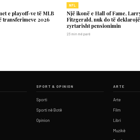
NFL
et e playoff-ve të MLB
Një ikonë e Hall of Fame, Larr
 të transferimeve 2026
Fitzgerald, nuk do të deklaroj
zyrtarisht pensionimin
23 min më parë
SPORT & OPINION
ARTE
Sporti
Arte
Sporti në Botë
Film
Opinion
Libri
Muzikë