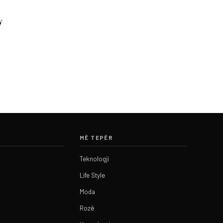
y
ë
MË TEPËR
Teknologji
Life Style
Moda
Rozë