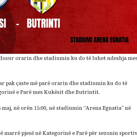
ndosur orarin dhe stadiumin ku do të luhet ndeshja me
ar pak çaste më parë orarin dhe stadiumin ku do të
egorinë e Parë mes Kukësit dhe Butrintit.
 maj, në orën 15:00, në stadiumin “Arena Egnatia” në
të marrë pjesë në Kategorinë e Parë për sezonin sporti