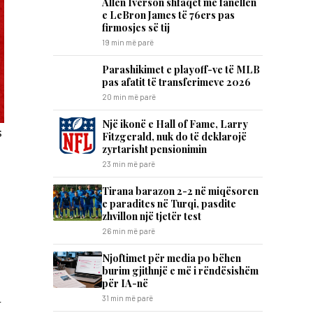
Allen Iverson shfaqet me fanellën
e LeBron James të 76ers pas
firmosjes së tij
19 min më parë
Parashikimet e playoff-ve të MLB
pas afatit të transferimeve 2026
20 min më parë
Një ikonë e Hall of Fame, Larry
s
Fitzgerald, nuk do të deklarojë
zyrtarisht pensionimin
23 min më parë
Tirana barazon 2-2 në miqësoren
e paradites në Turqi, pasdite
zhvillon një tjetër test
26 min më parë
Njoftimet për media po bëhen
burim gjithnjë e më i rëndësishëm
për IA-në
31 min më parë
v