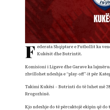
F
ederata Shqiptare e Futbollit ka ve
Kukësit dhe Butrintit.
Komisioni i Ligave dhe Garave ka lajmëru
zhvillohet ndeshja e “play-off”-it për Kat
Takimi Kukësi – Butrinti do të luhet më 28
Rrogozhinë.
Kjo ndeshje do të përcaktojë ekipin që do 