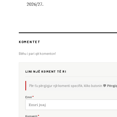
2026/27.
KOMENTET
Bëhu i pari që komenton!
LINI NJË KOMENT TË RI
Për t'u përgjigjur një komenti specifik, kliko butonin
💬 Përgji
Emri
*
Komenti
*