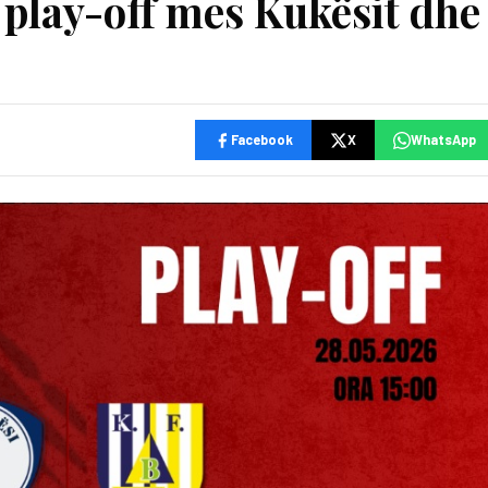
 play-off mes Kukësit dhe
Facebook
X
WhatsApp