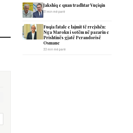
Jakshiq e quan tradhtar Vuçiqin
31 min më parë
Fuqia fatale e lajmit të rrejshën:
Nga Maroku i sotëm në pazarin e
Prishtinës gjatë Perandorisë
Osmane
33 min më parë