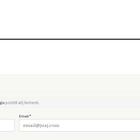
gju
poshtë atij komenti.
Email
*