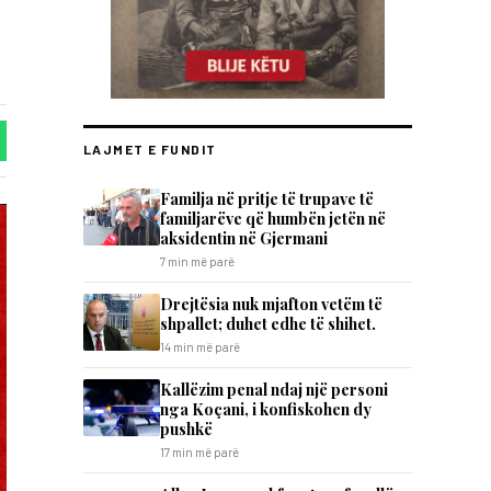
LAJMET E FUNDIT
​Familja në pritje të trupave të
familjarëve që humbën jetën në
aksidentin në Gjermani
7 min më parë
Drejtësia nuk mjafton vetëm të
shpallet; duhet edhe të shihet.
14 min më parë
Kallëzim penal ndaj një personi
nga Koçani, i konfiskohen dy
pushkë
17 min më parë