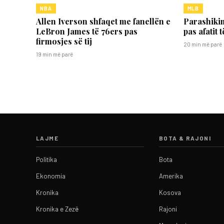
NBA
MLB
Allen Iverson shfaqet me fanellën e
Parashikim
LeBron James të 76ers pas
pas afatit
firmosjes së tij
20 min më parë
19 min më parë
LAJME
BOTA & RAJONI
Politika
Bota
Ekonomia
Amerika
Kronika
Kosova
Kronika e Zezë
Rajoni