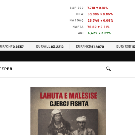
7,710
S&P 500
▼0.18%
53,885
DOW
▼0.85%
26,348
NASDAQ
▼0.06%
76.82
NAFTA
▼0.61%
4,432
ARI
▲3.07%
0.9357
93.2212
61.4970
117.34
CHF
EUR/ALL
EUR/MKD
EUR/RSD
🔍
TEPER