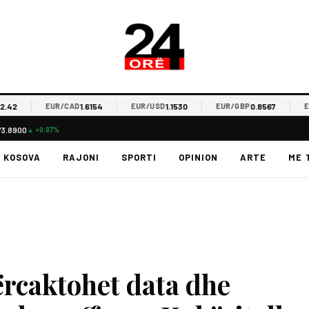
2
1.6154
1.1530
0.8567
EUR/CAD
EUR/USD
EUR/GBP
EUR/
73.8900
▲ +0.97%
KOSOVA
RAJONI
SPORTI
OPINION
ARTE
ME 
ërcaktohet data dhe