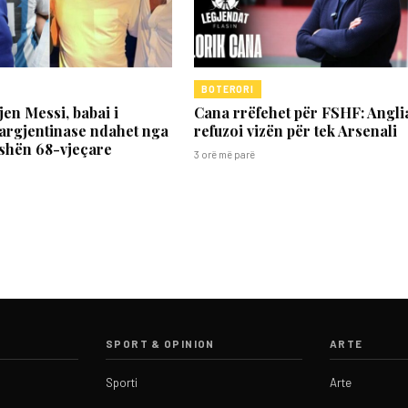
BOTERORI
jen Messi, babai i
Cana rrëfehet për FSHF: Angli
argjentinase ndahet nga
refuzoi vizën për tek Arsenali
oshën 68-vjeçare
3 orë më parë
SPORT & OPINION
ARTE
Sporti
Arte