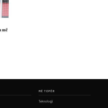
a më
MË TEPËR
Teknologji