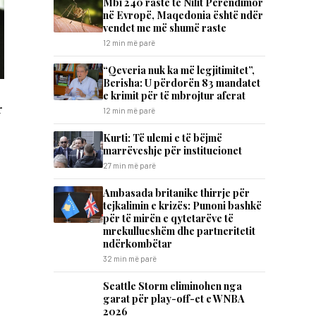
Mbi 240 raste të Nilit Perëndimor
në Evropë, Maqedonia është ndër
vendet me më shumë raste
12 min më parë
“Qeveria nuk ka më legjitimitet”,
Berisha: U përdorën 83 mandatet
e krimit për të mbrojtur aferat
r
12 min më parë
Kurti: Të ulemi e të bëjmë
marrëveshje për institucionet
27 min më parë
Ambasada britanike thirrje për
tejkalimin e krizës: Punoni bashkë
për të mirën e qytetarëve të
mrekullueshëm dhe partneritetit
ndërkombëtar
32 min më parë
Seattle Storm eliminohen nga
garat për play-off-et e WNBA
2026