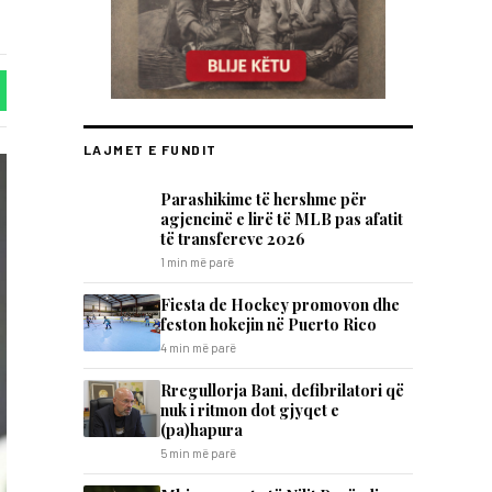
LAJMET E FUNDIT
Parashikime të hershme për
agjencinë e lirë të MLB pas afatit
të transfereve 2026
1 min më parë
Fiesta de Hockey promovon dhe
feston hokejin në Puerto Rico
4 min më parë
Rregullorja Bani, defibrilatori që
nuk i ritmon dot gjyqet e
(pa)hapura
5 min më parë