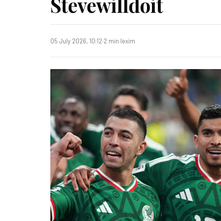
Stevewilldoit
05 July 2026, 10:12
·
2 min lexim