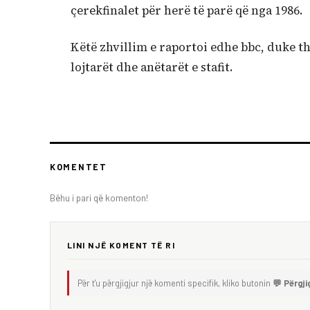
çerekfinalet për herë të parë që nga 1986.
Këtë zhvillim e raportoi edhe bbc, duke t
lojtarët dhe anëtarët e stafit.
KOMENTET
Bëhu i pari që komenton!
LINI NJË KOMENT TË RI
Për t'u përgjigjur një komenti specifik, kliko butonin
💬 Përgji