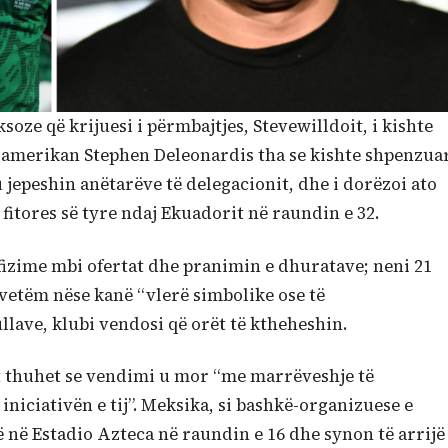
oze që krijuesi i përmbajtjes, Stevewilldoit, i kishte
i amerikan Stephen Deleonardis tha se kishte shpenzua
u jepeshin anëtarëve të delegacionit, dhe i dorëzoi ato
 fitores së tyre ndaj Ekuadorit në raundin e 32.
ufizime mbi ofertat dhe pranimin e dhuratave; neni 21
etëm nëse kanë “vlerë simbolike ose të
llave, klubi vendosi që orët të ktheheshin.
it thuhet se vendimi u mor “me marrëveshje të
iniciativën e tij”. Meksika, si bashkë-organizuese e
ë në Estadio Azteca në raundin e 16 dhe synon të arrijë