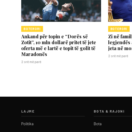
BOTERORI
BOTERORI
Ankand për topin e “Dorës së
Zi në famil
Zotit”, 10 mln dollarë pritet të jete
legjendës 
oferta më e lartë e topit të golit të
jeta në m
Maradonës
2 orë më parë
2 orë më parë
LAJME
BOTA & RAJONI
Politika
Bota