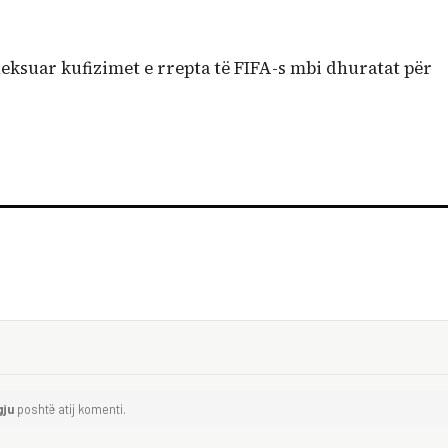
heksuar kufizimet e rrepta të FIFA-s mbi dhuratat për
gju
poshtë atij komenti.