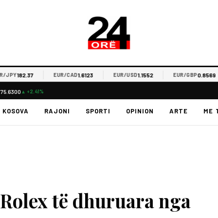
182.37
1.6123
1.1552
0.8569
PY
EUR/CAD
EUR/USD
EUR/GBP
$75.6300
▲ +2.41%
KOSOVA
RAJONI
SPORTI
OPINION
ARTE
ME 
 Rolex të dhuruara nga