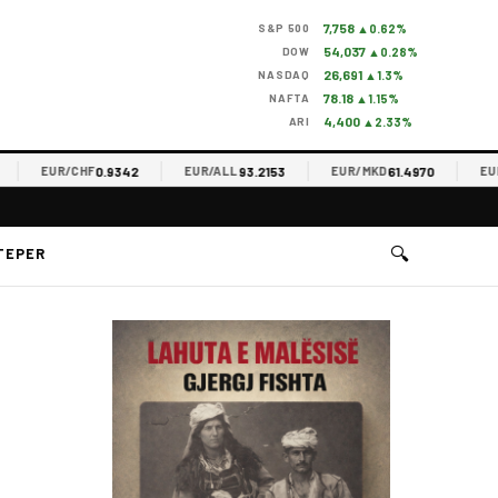
7,758
S&P 500
▲0.62%
54,037
DOW
▲0.28%
26,691
NASDAQ
▲1.3%
78.18
NAFTA
▲1.15%
4,400
ARI
▲2.33%
0.9342
93.2153
61.4970
EUR/CHF
EUR/ALL
EUR/MKD
EUR/R
🔍
TEPER