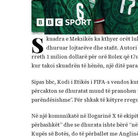
S
kuadra e Meksikës ka kthyer orët luks
dhuruar lojtarëve dhe stafit. Autor
rreth 1 milion dollarë për orë Rolex që t7
kur takoi skuadrën të hënën, një ditë para
Sipas bbc, Kodi i Etikës i FIFA-s vendos k
përcakton se dhuratat mund të pranohen v
parëndësishme”. Për shkak të këtyre rregu
Në një komunikatë në llogarinë X të ekip
përbashkët” dhe se dhurata ishte bërë “në 
Kupës së Botës, do të përballet me Anglin