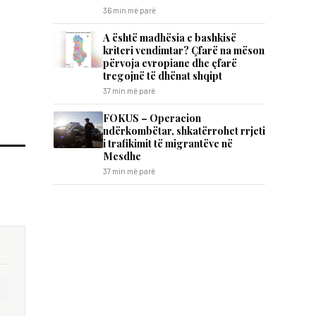
36 min më parë
A është madhësia e bashkisë
kriteri vendimtar? Çfarë na mëson
përvoja evropiane dhe çfarë
tregojnë të dhënat shqipt
37 min më parë
FOKUS – Operacion
ndërkombëtar, shkatërrohet rrjeti
i trafikimit të migrantëve në
Mesdhe
37 min më parë