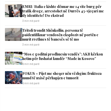
EMRI/ Italia e kishte dënuar me 14 vite burg për
trafik droge, arrestohet në Durrës 43-vjeçari me
dy identitete! Do ekstrad
3 min më parë
Tritoli trondit Shënkollin, persona të
paidentifikuar vendosën eksploziv në portën e
murit rrethues të banesës së të mo
3 min më parë
“Mos e goditni prodhuesin vendës”: AKB kërkon
hetim për fushatat kundër “Made in Kosovo”
6 min më parë
FOKUS – Pijet me sheqer nën vëzhgim: fruktoza
mund të nxisë përhapjen e tumorit
6 min më parë