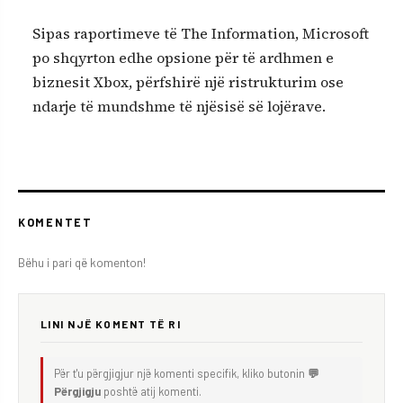
Sipas raportimeve të The Information, Microsoft
po shqyrton edhe opsione për të ardhmen e
biznesit Xbox, përfshirë një ristrukturim ose
ndarje të mundshme të njësisë së lojërave.
KOMENTET
Bëhu i pari që komenton!
LINI NJË KOMENT TË RI
Për t'u përgjigjur një komenti specifik, kliko butonin
💬
Përgjigju
poshtë atij komenti.