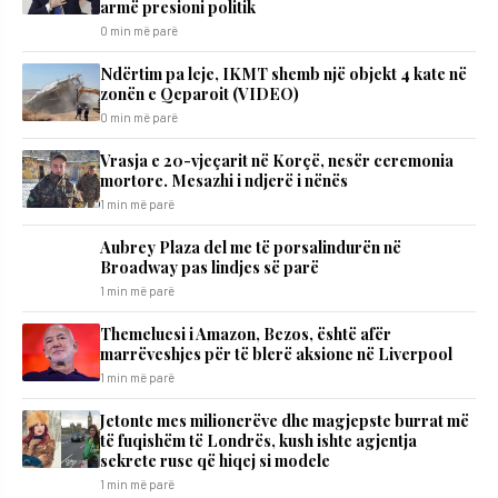
armë presioni politik
0 min më parë
Ndërtim pa leje, IKMT shemb një objekt 4 kate në
zonën e Qeparoit (VIDEO)
0 min më parë
Vrasja e 20-vjeçarit në Korçë, nesër ceremonia
mortore. Mesazhi i ndjerë i nënës
1 min më parë
Aubrey Plaza del me të porsalindurën në
Broadway pas lindjes së parë
1 min më parë
Themeluesi i Amazon, Bezos, është afër
marrëveshjes për të blerë aksione në Liverpool
1 min më parë
Jetonte mes milionerëve dhe magjepste burrat më
të fuqishëm të Londrës, kush ishte agjentja
sekrete ruse që hiqej si modele
1 min më parë