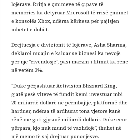
lojërave. Rritja e çmimeve të çipave të
memories ka detyruar Microsoft të rrisë çmimet
e konsolës Xbox, ndërsa kërkesa për pajisjen
mbetet e dobët.
Drejtuesja e divizionit të lojërave, Asha Sharma,
deklaroi muajin e kaluar se biznesi ka nevojë
për një “rivendosje”, pasi marzhi i fitimit ka rënë
në vetëm 3%.
“Duke përjashtuar Activision Blizzard King,
gjatë pesë viteve të fundit kemi investuar mbi
20 miliardë dollarë në përmbajtje, platformë dhe
harduer, ndërsa të ardhurat tona vjetore kanë
rënë me gati gjysmë miliardi dollarë. Duke ecur
përpara, kjo nuk mund të vazhdojë”, thuhet në
një memo të saj drejtuar punonjësve.