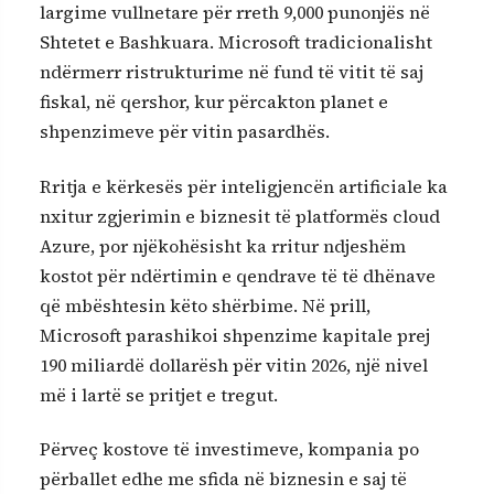
largime vullnetare për rreth 9,000 punonjës në
Shtetet e Bashkuara. Microsoft tradicionalisht
ndërmerr ristrukturime në fund të vitit të saj
fiskal, në qershor, kur përcakton planet e
shpenzimeve për vitin pasardhës.
Rritja e kërkesës për inteligjencën artificiale ka
nxitur zgjerimin e biznesit të platformës cloud
Azure, por njëkohësisht ka rritur ndjeshëm
kostot për ndërtimin e qendrave të të dhënave
që mbështesin këto shërbime. Në prill,
Microsoft parashikoi shpenzime kapitale prej
190 miliardë dollarësh për vitin 2026, një nivel
më i lartë se pritjet e tregut.
Përveç kostove të investimeve, kompania po
përballet edhe me sfida në biznesin e saj të