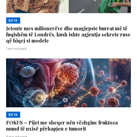
BOTA
Jetonte mes milionerëve dhe magjepste burrat më të
fuqishëm të Londrës, kush ishte agjentja sekrete ruse
që hiqej si modele
1 min më parë
BOTA
FOKUS – Pijet me sheqer nën vëzhgim: fruktoza
mund të nxisë përhapjen e tumorit
6 min më parë