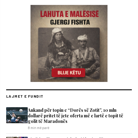
LAJMET E FUNDIT
Ankand për topin e “Dorës së Zotit”, 10 mln
dollarë pritet të jete oferta më e lartë e topit të
golit të Maradonës
8 min më parë