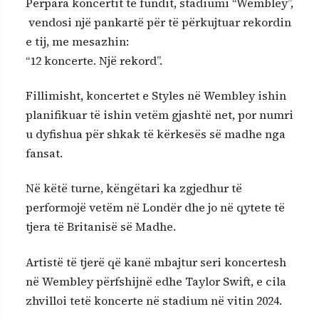
Përpara koncertit të fundit, stadiumi “Wembley”,
vendosi një pankartë për të përkujtuar rekordin
e tij, me mesazhin:
“12 koncerte. Një rekord”.
Fillimisht, koncertet e Styles në Wembley ishin
planifikuar të ishin vetëm gjashtë net, por numri
u dyfishua për shkak të kërkesës së madhe nga
fansat.
Në këtë turne, këngëtari ka zgjedhur të
performojë vetëm në Londër dhe jo në qytete të
tjera të Britanisë së Madhe.
Artistë të tjerë që kanë mbajtur seri koncertesh
në Wembley përfshijnë edhe Taylor Swift, e cila
zhvilloi tetë koncerte në stadium në vitin 2024.