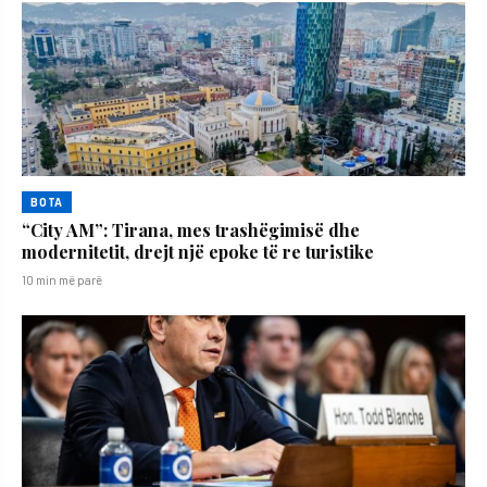
BOTA
“City AM”: Tirana, mes trashëgimisë dhe
modernitetit, drejt një epoke të re turistike
10 min më parë