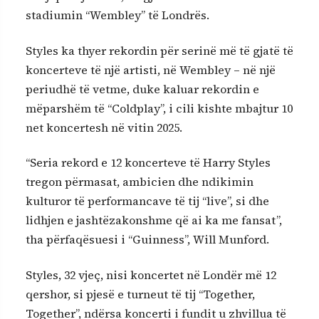
stadiumin “Wembley” të Londrës.
Styles ka thyer rekordin për serinë më të gjatë të
koncerteve të një artisti, në Wembley – në një
periudhë të vetme, duke kaluar rekordin e
mëparshëm të “Coldplay”, i cili kishte mbajtur 10
net koncertesh në vitin 2025.
“Seria rekord e 12 koncerteve të Harry Styles
tregon përmasat, ambicien dhe ndikimin
kulturor të performancave të tij “live”, si dhe
lidhjen e jashtëzakonshme që ai ka me fansat”,
tha përfaqësuesi i “Guinness”, Will Munford.
Styles, 32 vjeç, nisi koncertet në Londër më 12
qershor, si pjesë e turneut të tij “Together,
Together”, ndërsa koncerti i fundit u zhvillua të