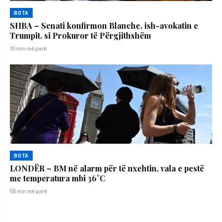
BOTA
SHBA – Senati konfirmon Blanche, ish-avokatin e
Trumpit, si Prokuror të Përgjithshëm
10 min më parë
BOTA
LONDËR – BM në alarm për të nxehtin, vala e pestë
me temperatura mbi 36°C
55 min më parë