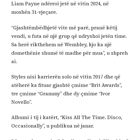
Liam Payne ndërroi jetë në vitin 2024, në
moshën 31-vjeçare.
“Gjashtëmbëdhjetë vite më parë, pranë këtij
vendi, u futa në një grup që ndryshoi jetën time.
Sa herë rikthehem në Wembley, kjo ka një
domethënie shumë të madhe për mua”, u shpreh
ai.
Styles nisi karrierën solo në vitin 2017 dhe që
atëherë ka fituar gjashtë çmime “Brit Awards”,
tre çmime “Grammy” dhe dy çmime “Ivor
Novello”.
Albumi i tij i katërt, “Kiss All The Time. Disco,
Occasionally”, u publikua në janar.