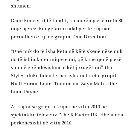
shtunën.
Gjatë koncertit të fundit, ku morën pjesë rreth 80
mijë njerëz, këngëtari u ndal për të kujtuar
periudhën e tij me grupin “One Direction”.
“Unë nuk do të isha këtu në këtë skenë nëse nuk
do të ishin katër miqtë e mi, që kanë qenë pjesë
shumë e rëndësishme e këtij rrugëtimi”, tha
Styles, duke falënderuar ish-anëtarët e grupit
Niall Horan, Louis Tomlinson, Zayn Malik dhe
Liam Payne.
Ai kujtoi se grupi u krijua në vitin 2010 në
spektaklin televiziv “The X Factor UK” dhe u nda
përkohësisht në vitin 2016.