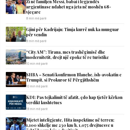
Zi në familjen Messi, babai i legjendës
argjentinase ndahet nga jeta në moshën 68-
vjeçare
8 min më parë
​Gjini për Kadrijajn: Timja kurrë nuk ka munguar
për vendin
9 min më parë
“City AM”: Tirana, mes trashëgimisë dhe
modernitetit, drejt një epoke të re turistike
10 min më parë
SHBA – Senati konfirmon Blanche, ish-avokatin e
Trumpit, si Prokuror të Përgjithshëm
10 min më parë
KDI: Pas tejkalimit të afatit, çdo hap tjetër kërkon
verdikt kushtetues
19 min më parë
Mjetet inteligjente, Hita inspektime në terren:
1,100 shkelje me 230 km/h, 1,075 drejtuesve u