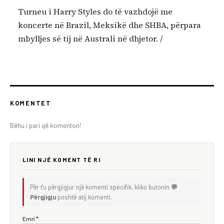
Turneu i Harry Styles do të vazhdojë me
koncerte në Brazil, Meksikë dhe SHBA, përpara
mbylljes së tij në Australi në dhjetor. /
KOMENTET
Bëhu i pari që komenton!
LINI NJË KOMENT TË RI
Për t'u përgjigjur një komenti specifik, kliko butonin
💬
Përgjigju
poshtë atij komenti.
Emri
*