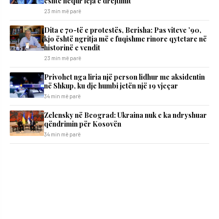
është hequr leja e drejtimit
23 min më parë
Dita e 70-të e protestës, Berisha: Pas viteve ’90,
kjo është ngritja më e fuqishme rinore qytetare në
historinë e vendit
23 min më parë
Privohet nga liria një person lidhur me aksidentin
në Shkup, ku dje humbi jetën një 19 vjeçar
34 min më parë
Zelensky në Beograd: Ukraina nuk e ka ndryshuar
qëndrimin për Kosovën
34 min më parë