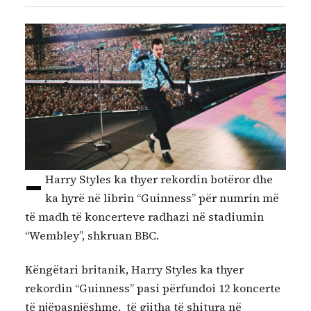
–
Harry Styles ka thyer rekordin botëror dhe
ka hyrë në librin “Guinness” për numrin më
të madh të koncerteve radhazi në stadiumin
“Wembley”, shkruan BBC.
Këngëtari britanik, Harry Styles ka thyer
rekordin “Guinness” pasi përfundoi 12 koncerte
të njëpasnjëshme, të gjitha të shitura në