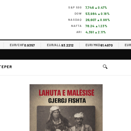
7,746
S&P 500
▲0.47%
53,984
DOW
▲0.18%
26,607
NASDAQ
▲0.98%
78.24
NAFTA
▲1.23%
4,391
ARI
▲2.11%
0.9357
93.2212
61.4970
EUR/CHF
EUR/ALL
EUR/MKD
EUR/RSD
🔍
TEPER