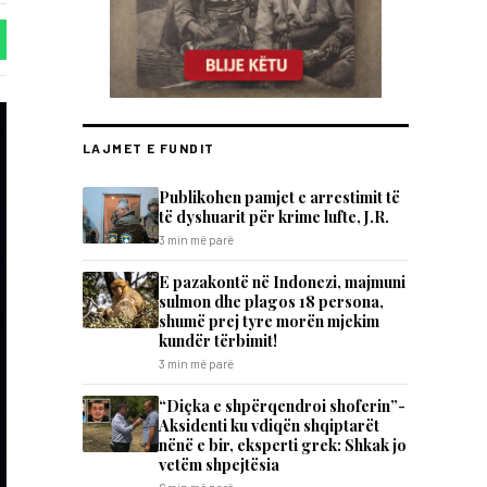
LAJMET E FUNDIT
Publikohen pamjet e arrestimit të
të dyshuarit për krime lufte, J.R.
3 min më parë
E pazakontë në Indonezi, majmuni
sulmon dhe plagos 18 persona,
shumë prej tyre morën mjekim
kundër tërbimit!
3 min më parë
“Diçka e shpërqendroi shoferin”-
Aksidenti ku vdiqën shqiptarët
nënë e bir, eksperti grek: Shkak jo
vetëm shpejtësia