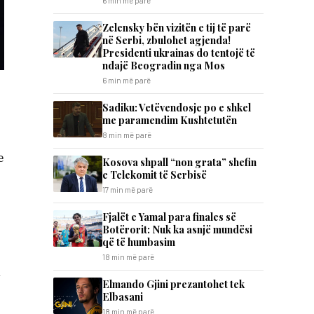
6 min më parë
Zelensky bën vizitën e tij të parë
në Serbi, zbulohet agjenda!
Presidenti ukrainas do tentojë të
ndajë Beogradin nga Mos
6 min më parë
Sadiku: Vetëvendosje po e shkel
me paramendim Kushtetutën
8 min më parë
e
Kosova shpall “non grata” shefin
e Telekomit të Serbisë
17 min më parë
Fjalët e Yamal para finales së
Botërorit: Nuk ka asnjë mundësi
që të humbasim
18 min më parë
n
Elmando Gjini prezantohet tek
Elbasani
18 min më parë