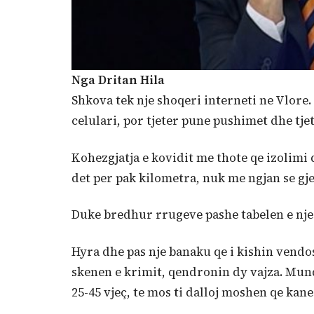
Nga Dritan Hila
Shkova tek nje shoqeri interneti ne Vlore.
celulari, por tjeter pune pushimet dhe tjet
Kohezgjatja e kovidit me thote qe izolimi 
det per pak kilometra, nuk me ngjan se gj
Duke bredhur rrugeve pashe tabelen e njer
Hyra dhe pas nje banaku qe i kishin vendos
skenen e krimit, qendronin dy vajza. Mund
25-45 vjeç, te mos ti dalloj moshen qe kane