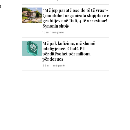
s
“Më jep paratë ose do të të vras”-
Çmontohet organizata shqiptare e
grabitjeve në Itali, 4 të arrestuar!
Synonin sht�
18 min më parë
Më pak kufizime, më shumë
inteligjencë, ChatGPT
përditësohet për miliona
përdorues
22 min më parë