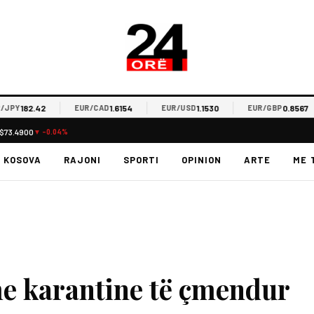
182.42
1.6154
1.1530
0.8567
EUR/CAD
EUR/USD
EUR/GBP
$73.4900
▼ -0.04%
KOSOVA
RAJONI
SPORTI
OPINION
ARTE
ME 
me karantine të çmendur