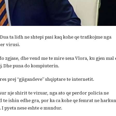
 Dua ta lidh ne shtepi pasi kaq kohe qe trafikojme nga
er virusi.
do zgjase, dhe vend me te mire sesa Vlora, ku gjen mal 
ej. Dhe puna do kompiuterin.
es prej “gjigandeve” shqiptare te internetit.
ur nje shirit te vizuar, nga ato qe perdor policia ne
 te ishin edhe gra, por ka ca kohe qe femrat ne harku
. I pyeta nese eshte e mundur.