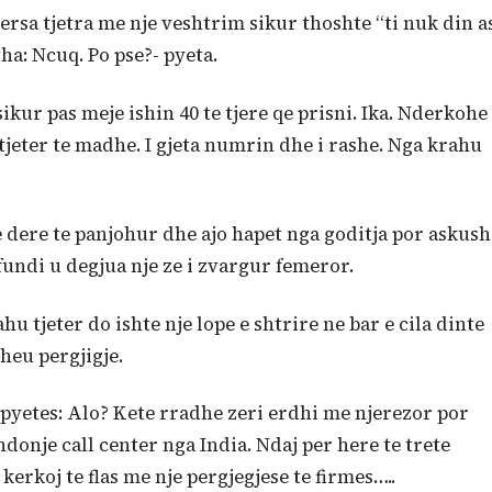
dersa tjetra me nje veshtrim sikur thoshte “ti nuk din a
a: Ncuq. Po pse?- pyeta.
kur pas meje ishin 40 te tjere qe prisni. Ika. Nderkohe
 tjeter te madhe. I gjeta numrin dhe i rashe. Nga krahu
nje dere te panjohur dhe ajo hapet nga goditja por askush
 fundi u degjua nje ze i zvargur femeror.
 tjeter do ishte nje lope e shtrire ne bar e cila dinte
theu pergjigje.
 pyetes: Alo? Kete rradhe zeri erdhi me njerezor por
donje call center nga India. Ndaj per here te trete
erkoj te flas me nje pergjegjese te firmes…..