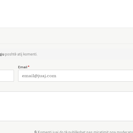
gju
poshtë atij komenti.
Email
*
🔒 Komenti juaj do të publikohet pas miratimit nga moderator