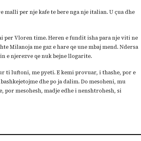
e malli per nje kafe te bere nga nje italian. U çua dhe
ai per Vloren time. Heren e fundit isha para nje viti ne
eshte Milanoja me gaz e hare qe une mbaj mend. Ndersa
n e njerezve qe nuk bejne llogarite.
ti luftoni, me pyeti. E kemi provuar, i thashe, por e
 bashkejetojme dhe po ja dalim. Do mesoheni, mu
ire, por mesohesh, madje edhe i nenshtrohesh, si