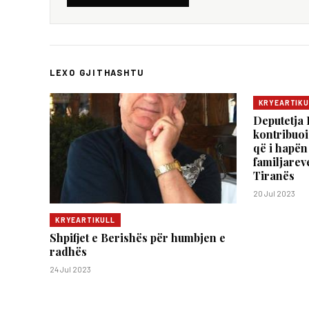
LEXO GJITHASHTU
KRYEARTIKU
Deputetja 
kontribuoi
që i hapën
familjarev
Tiranës
20 Jul 2023
KRYEARTIKULL
Shpifjet e Berishës për humbjen e
radhës
24 Jul 2023