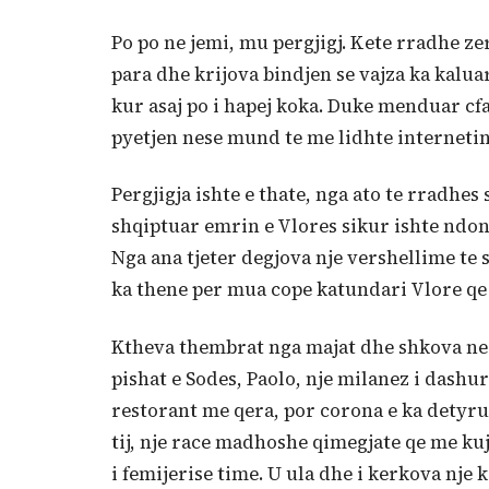
Po po ne jemi, mu pergjigj. Kete rradhe ze
para dhe krijova bindjen se vajza ka kalua
kur asaj po i hapej koka. Duke menduar cfa
pyetjen nese mund te me lidhte internetin
Pergjigja ishte e thate, nga ato te rradhes
shqiptuar emrin e Vlores sikur ishte ndonj
Nga ana tjeter degjova nje vershellime te
ka thene per mua cope katundari Vlore qe
Ktheva thembrat nga majat dhe shkova ne lim
pishat e Sodes, Paolo, nje milanez i dashu
restorant me qera, por corona e ka detyru
tij, nje race madhoshe qimegjate qe me kuj
i femijerise time. U ula dhe i kerkova nje 