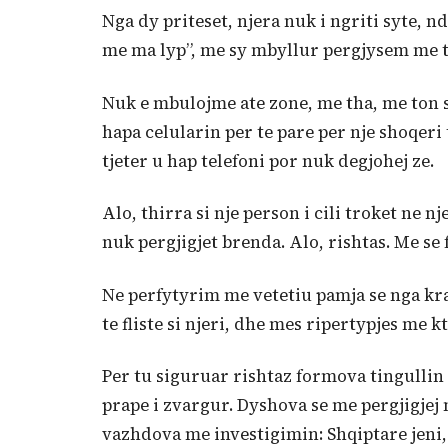
Nga dy priteset, njera nuk i ngriti syte, n
me ma lyp”, me sy mbyllur pergjysem me th
Nuk e mbulojme ate zone, me tha, me ton si
hapa celularin per te pare per nje shoqeri
tjeter u hap telefoni por nuk degjohej ze.
Alo, thirra si nje person i cili troket ne 
nuk pergjigjet brenda. Alo, rishtas. Me se
Ne perfytyrim me vetetiu pamja se nga krahu
te fliste si njeri, dhe mes ripertypjes me k
Per tu siguruar rishtaz formova tingullin
prape i zvargur. Dyshova se me pergjigjej n
vazhdova me investigimin: Shqiptare jeni, k