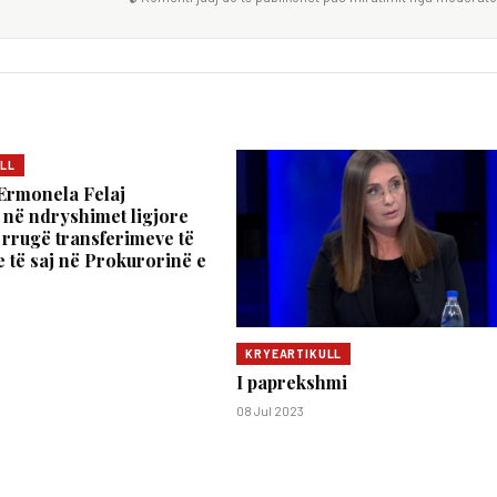
LL
Ermonela Felaj
 në ndryshimet ligjore
 rrugë transferimeve të
e të saj në Prokurorinë e
KRYEARTIKULL
I paprekshmi
08 Jul 2023