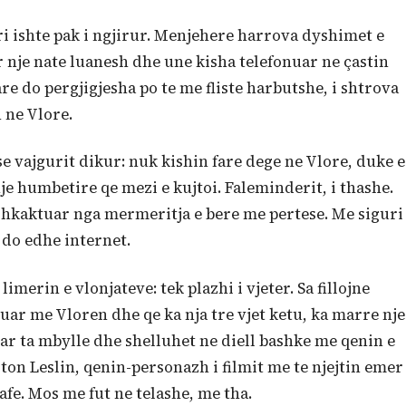
ri ishte pak i ngjirur. Menjehere harrova dyshimet e
r nje nate luanesh dhe une kisha telefonuar ne çastin
re do pergjigjesha po te me fliste harbutshe, i shtrova
 ne Vlore.
 se vajgurit dikur: nuk kishin fare dege ne Vlore, duke e
e humbetire qe mezi e kujtoi. Faleminderit, i thashe.
 shkaktuar nga mermeritja e bere me pertese. Me siguri
 do edhe internet.
erin e vlonjateve: tek plazhi i vjeter. Sa fillojne
ruar me Vloren dhe qe ka nja tre vjet ketu, ka marre nje
ar ta mbylle dhe shelluhet ne diell bashke me qenin e
ton Leslin, qenin-personazh i filmit me te njejtin emer
kafe. Mos me fut ne telashe, me tha.