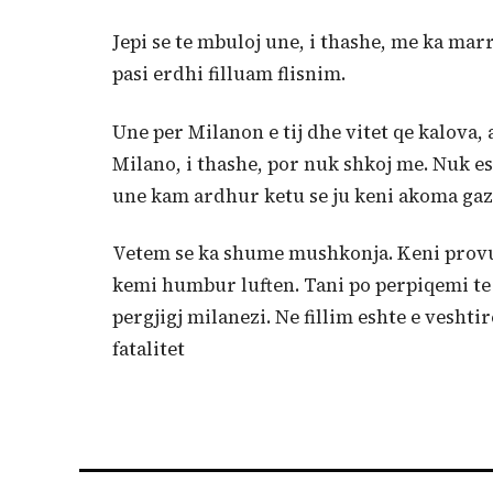
Jepi se te mbuloj une, i thashe, me ka marr
pasi erdhi filluam flisnim.
Une per Milanon e tij dhe vitet qe kalova, 
Milano, i thashe, por nuk shkoj me. Nuk 
une kam ardhur ketu se ju keni akoma gazi
Vetem se ka shume mushkonja. Keni provur 
kemi humbur luften. Tani po perpiqemi te
pergjigj milanezi. Ne fillim eshte e vesht
fatalitet