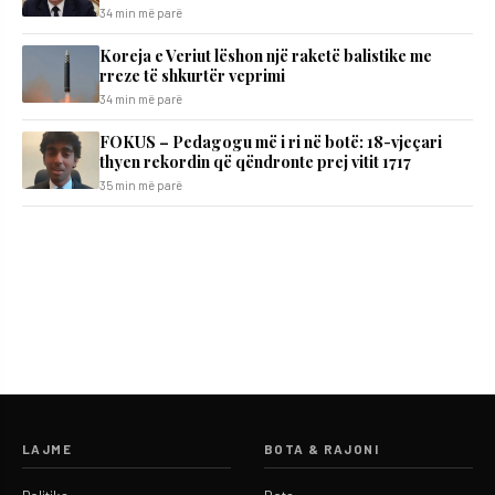
34 min më parë
Koreja e Veriut lëshon një raketë balistike me
rreze të shkurtër veprimi
34 min më parë
FOKUS – Pedagogu më i ri në botë: 18-vjeçari
thyen rekordin që qëndronte prej vitit 1717
35 min më parë
LAJME
BOTA & RAJONI