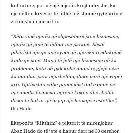
kulturtore, por në një mjedis krejt ndryshe, ka
një qëllim kryesor të lidhë më shumë qytetarin e
zakonshëm me artin.
“Këtu vinë njerëz që shpeshherë janë biznesme,
njerëz që janë të lidhur me paranë. Ëhstë
pikërisht ajo që unë synoj që njerëzit ti edukojnë
kudo që janë. Mund të jetë një biznesme që ka
probleme, këtu në pak kohë mund të gjejë nëse
ka humbur para ngushëllim, duke parë një vepër
arti. Gjithashtu edhe punonjëist duke qenë në
një mjedis financiar ngrenë kokën dhe shohin
dicka të bukur që iu jep një kënaqësi estetike”,
tha Hado.
Ekspozita “Rikthim” e piktorit të mirënjohur
Abaz Hado do të jetë e hapur deri në 30 qershor.