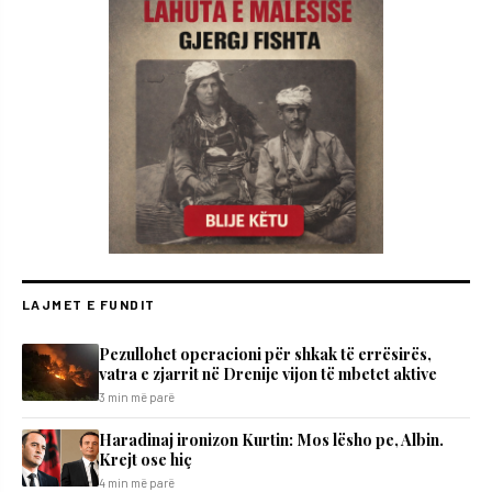
LAJMET E FUNDIT
Pezullohet operacioni për shkak të errësirës,
vatra e zjarrit në Drenije vijon të mbetet aktive
3 min më parë
Haradinaj ironizon Kurtin: Mos lësho pe, Albin.
Krejt ose hiç
4 min më parë