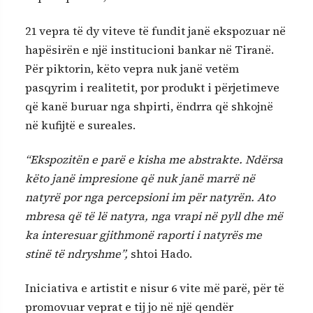
21 vepra të dy viteve të fundit janë ekspozuar në
hapësirën e një institucioni bankar në Tiranë.
Për piktorin, këto vepra nuk janë vetëm
pasqyrim i realitetit, por produkt i përjetimeve
që kanë buruar nga shpirti, ëndrra që shkojnë
në kufijtë e sureales.
“Ekspozitën e parë e kisha me abstrakte. Ndërsa
këto janë impresione që nuk janë marrë në
natyrë por nga percepsioni im për natyrën. Ato
mbresa që të lë natyra, nga vrapi në pyll dhe më
ka interesuar gjithmonë raporti i natyrës me
stinë të ndryshme”,
shtoi Hado.
Iniciativa e artistit e nisur 6 vite më parë, për të
promovuar veprat e tij jo në një qendër