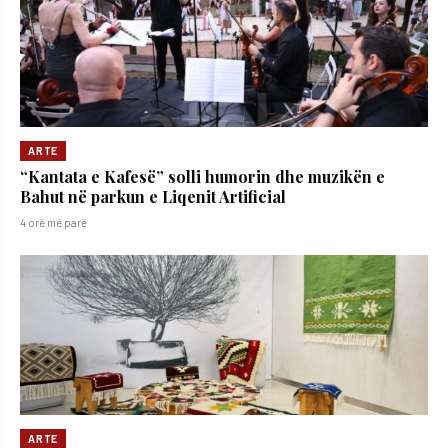
ARTE
“Kantata e Kafesë” solli humorin dhe muzikën e
Bahut në parkun e Liqenit Artificial
4 orë më parë
ARTE