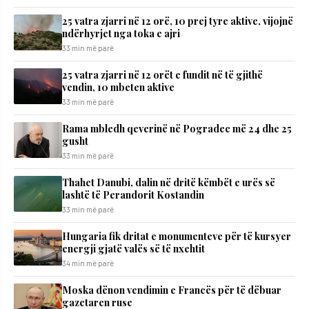
25 vatra zjarri në 12 orë, 10 prej tyre aktive, vijojnë
ndërhyrjet nga toka e ajri
33 min më parë
25 vatra zjarri në 12 orët e fundit në të gjithë
vendin, 10 mbeten aktive
33 min më parë
Rama mbledh qeverinë në Pogradec më 24 dhe 25
gusht
33 min më parë
Thahet Danubi, dalin në dritë këmbët e urës së
lashtë të Perandorit Kostandin
33 min më parë
Hungaria fik dritat e monumenteve për të kursyer
energji gjatë valës së të nxehtit
34 min më parë
Moska dënon vendimin e Francës për të dëbuar
gazetaren ruse