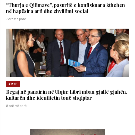
“Thurja e Qilimave”, pasuritë e konfiskuara kthehen
në hapësira arti dhe zhvillimi social
7 orë më parë
ARTE
Begaj në panairin në Ulqin: Libri mban gjallë gjuhën,
kulturën dhe identitetin tonë shqiptar
8 orë më parë