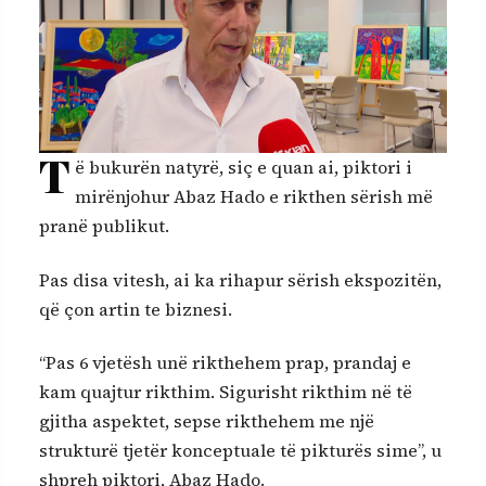
T
ë bukurën natyrë, siç e quan ai, piktori i
mirënjohur Abaz Hado e rikthen sërish më
pranë publikut.
Pas disa vitesh, ai ka rihapur sërish ekspozitën,
që çon artin te biznesi.
“Pas 6 vjetësh unë rikthehem prap, prandaj e
kam quajtur rikthim. Sigurisht rikthim në të
gjitha aspektet, sepse rikthehem me një
strukturë tjetër konceptuale të pikturës sime”, u
shpreh piktori, Abaz Hado.