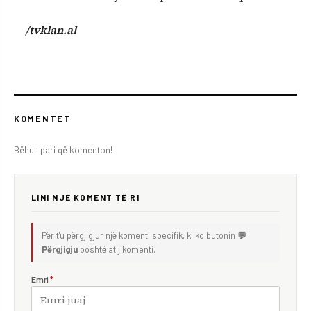
/tvklan.al
KOMENTET
Bëhu i pari që komenton!
LINI NJË KOMENT TË RI
Për t'u përgjigjur një komenti specifik, kliko butonin
💬
Përgjigju
poshtë atij komenti.
Emri
*