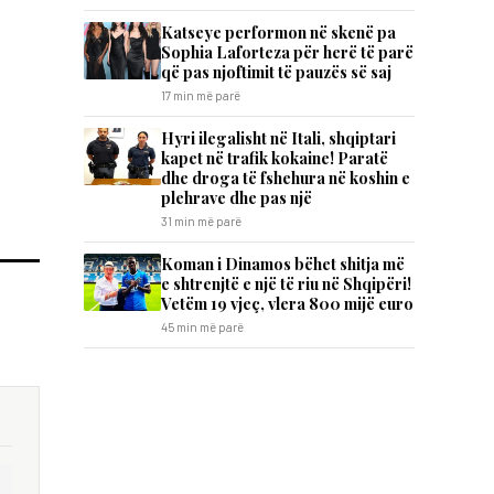
Katseye performon në skenë pa
Sophia Laforteza për herë të parë
që pas njoftimit të pauzës së saj
17 min më parë
Hyri ilegalisht në Itali, shqiptari
kapet në trafik kokaine! Paratë
dhe droga të fshehura në koshin e
plehrave dhe pas një
31 min më parë
Koman i Dinamos bëhet shitja më
e shtrenjtë e një të riu në Shqipëri!
Vetëm 19 vjeç, vlera 800 mijë euro
45 min më parë