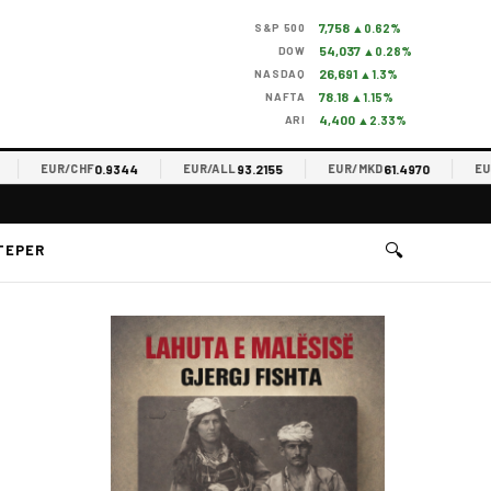
7,758
S&P 500
▲0.62%
54,037
DOW
▲0.28%
26,691
NASDAQ
▲1.3%
78.18
NAFTA
▲1.15%
4,400
ARI
▲2.33%
0.9344
93.2155
61.4970
EUR/CHF
EUR/ALL
EUR/MKD
EUR/R
🔍
TEPER