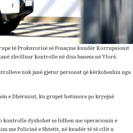
y grupe të Prokurorisë së Posaçme kundër Korrupsionit
anë zhvilluar kontrolle në disa banesa në Vlorë.
ntrolleve nuk janë gjetur personat që kërkoheshin nga
onën e Dhërmiut, ku grupet hetimore po kryejnë
o kontrolle dyshohet se lidhen me operacionin e
 me Policinë e Shtetit, në kuadër të të cilit u