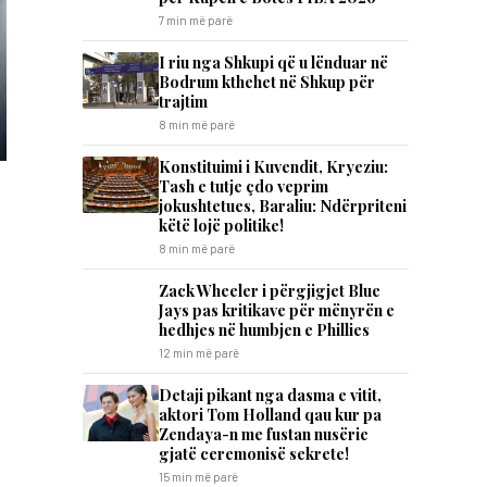
7 min më parë
I riu nga Shkupi që u lënduar në
Bodrum kthehet në Shkup për
trajtim
8 min më parë
​Konstituimi i Kuvendit, Kryeziu:
Tash e tutje çdo veprim
jokushtetues, Baraliu: Ndërpriteni
këtë lojë politike!
8 min më parë
Zack Wheeler i përgjigjet Blue
Jays pas kritikave për mënyrën e
hedhjes në humbjen e Phillies
12 min më parë
Detaji pikant nga dasma e vitit,
aktori Tom Holland qau kur pa
Zendaya-n me fustan nusërie
gjatë ceremonisë sekrete!
15 min më parë