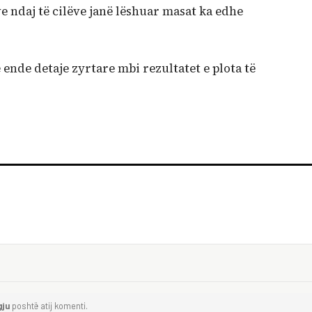
 ndaj të cilëve janë lëshuar masat ka edhe
ende detaje zyrtare mbi rezultatet e plota të
gju
poshtë atij komenti.