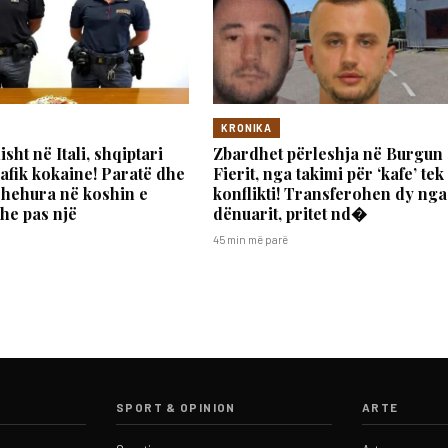
KRONIKA
isht në Itali, shqiptari
Zbardhet përleshja në Burgun
rafik kokaine! Paratë dhe
Fierit, nga takimi për ‘kafe’ tek
shehura në koshin e
konflikti! Transferohen dy nga
he pas një
dënuarit, pritet nd�
45 min më parë
SPORT & OPINION
ARTE