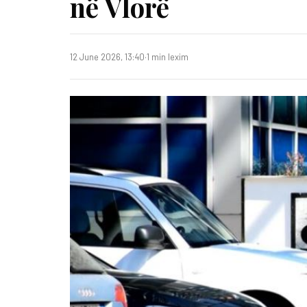
në Vlorë
12 June 2026, 13:40
·
1 min lexim