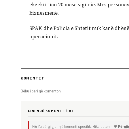
ekzekutuan 20 masa sigurie. Mes personave
biznesmenë.
SPAK dhe Policia e Shtetit nuk kanë dhënë 
operacionit.
KOMENTET
Bëhu i pari që komenton!
LINI NJË KOMENT TË RI
Për t'u përgjigjur një komenti specifik, kliko butonin
💬 Përgji