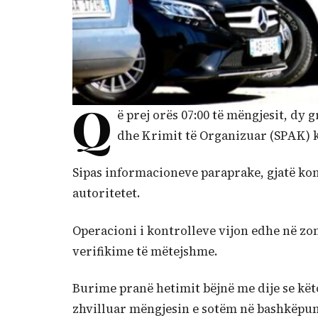
Q
ë prej orës 07:00 të mëngjesit, d
dhe Krimit të Organizuar (SPAK) k
Sipas informacioneve paraprake, gjatë ko
autoritetet.
Operacioni i kontrolleve vijon edhe në z
verifikime të mëtejshme.
Burime pranë hetimit bëjnë me dije se kët
zhvilluar mëngjesin e sotëm në bashkëpunim