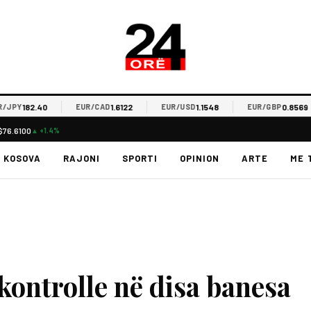
182.40
1.6122
1.1548
0.8569
PY
EUR/CAD
EUR/USD
EUR/GBP
$76.6100
▲ +1.4%
KOSOVA
RAJONI
SPORTI
OPINION
ARTE
ME 
kontrolle në disa banesa