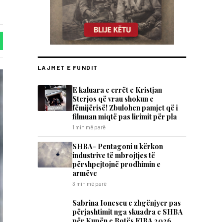
LAJMET E FUNDIT
E kaluara e errët e Kristjan
Sterjos që vrau shokun e
fëmijërisë! Zbulohen pamjet që i
filmuan miqtë pas lirimit për pla
1 min më parë
SHBA- Pentagoni u kërkon
industrive të mbrojtjes të
përshpejtojnë prodhimin e
armëve
3 min më parë
Sabrina Ionescu e zhgënjyer pas
përjashtimit nga skuadra e SHBA
për Kupën e Botës FIBA 2026