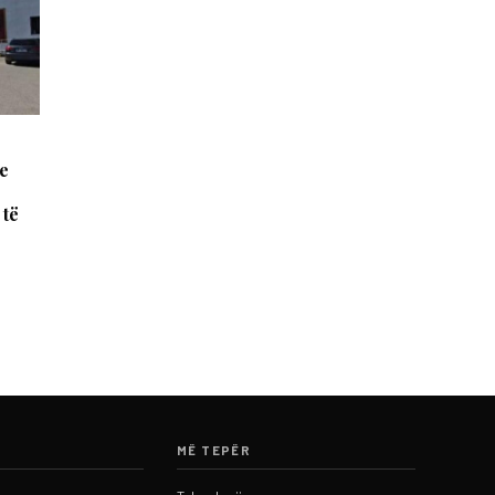
 e
 të
MË TEPËR