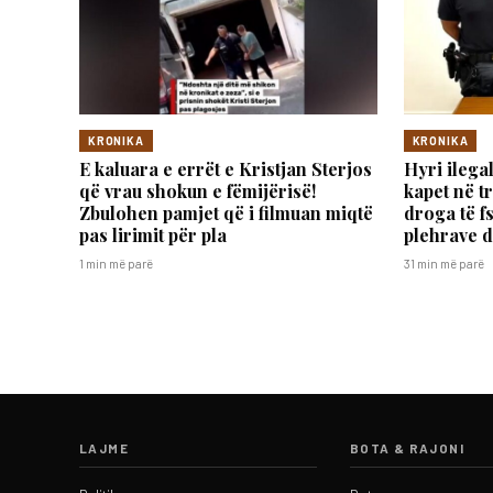
KRONIKA
KRONIKA
E kaluara e errët e Kristjan Sterjos
Hyri ilegal
që vrau shokun e fëmijërisë!
kapet në t
Zbulohen pamjet që i filmuan miqtë
droga të f
pas lirimit për pla
plehrave d
1 min më parë
31 min më parë
LAJME
BOTA & RAJONI