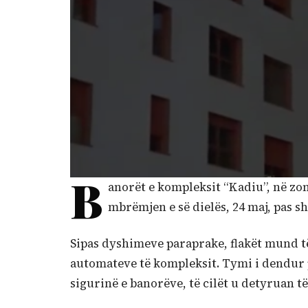
B
anorët e kompleksit “Kadiu”, në zo
mbrëmjen e së dielës, 24 maj, pas sh
Sipas dyshimeve paraprake, flakët mund të
automateve të kompleksit. Tymi i dendur p
sigurinë e banorëve, të cilët u detyruan t