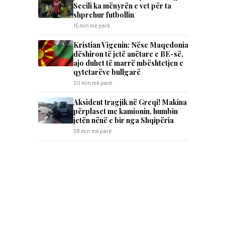
Secili ka mënyrën e vet për ta
shprehur futbollin
15 min më parë
Kristian Vigenin: Nëse Maqedonia
dëshiron të jetë anëtare e BE-së,
ajo duhet të marrë mbështetjen e
qytetarëve bullgarë
20 min më parë
Aksident tragjik në Greqi! Makina
përplaset me kamionin, humbin
jetën nënë e bir nga Shqipëria
38 min më parë