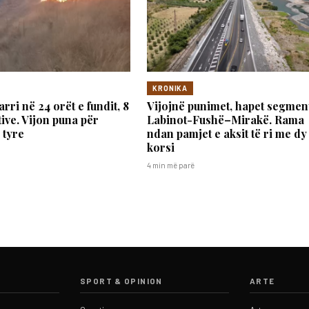
KRONIKA
arri në 24 orët e fundit, 8
Vijojnë punimet, hapet segmen
ive. Vijon puna për
Labinot-Fushë–Mirakë. Rama
 tyre
ndan pamjet e aksit të ri me dy
korsi
4 min më parë
SPORT & OPINION
ARTE