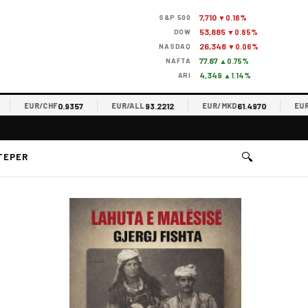
7,710
S&P 500
▼0.18%
53,885
DOW
▼0.85%
26,348
NASDAQ
▼0.06%
77.87
NAFTA
▲0.75%
4,349
ARI
▲1.14%
0.9357
93.2212
61.4970
EUR/CHF
EUR/ALL
EUR/MKD
EUR/RS
🔍
TEPER