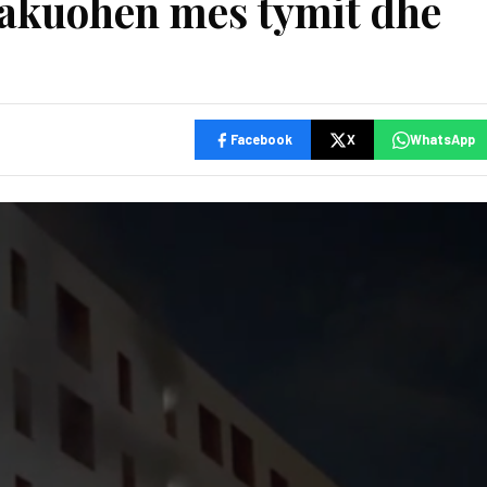
vakuohen mes tymit dhe
Facebook
X
WhatsApp