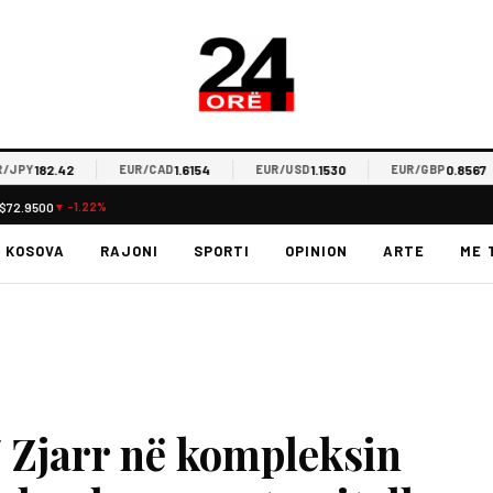
182.42
1.6154
1.1530
0.8567
Y
EUR/CAD
EUR/USD
EUR/GBP
$72.9500
▼ -1.22%
KOSOVA
RAJONI
SPORTI
OPINION
ARTE
ME 
/ Zjarr në kompleksin