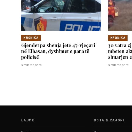
KRONIKA
KRONIKA
Gjendet pa shenja jete 47-vjeçari
30 vatra zj
në Elbasan, dyshimet e para të
mbeten akt
policisë
shuarjen e
4 min më parë
4 min më parë
LAJME
BOTA & RAJONI