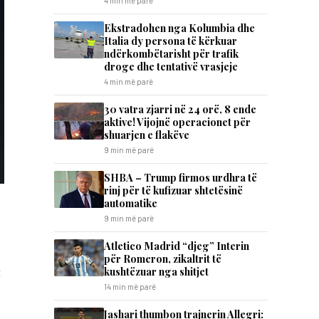
4 min më parë
Ekstradohen nga Kolumbia dhe
Italia dy persona të kërkuar
ndërkombëtarisht për trafik
droge dhe tentativë vrasjeje
4 min më parë
30 vatra zjarri në 24 orë, 8 ende
aktive! Vijojnë operacionet për
shuarjen e flakëve
9 min më parë
SHBA – Trump firmos urdhra të
rinj për të kufizuar shtetësinë
automatike
9 min më parë
Atletico Madrid “djeg” Interin
për Romeron, zikaltrit të
kushtëzuar nga shitjet
t
14 min më parë
Jashari thumbon trajnerin Allegri: