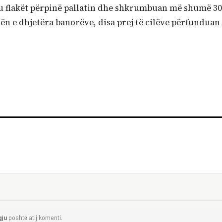
, ku flakët përpinë pallatin dhe shkrumbuan më shumë 30
ën e dhjetëra banorëve, disa prej të cilëve përfunduan
gju
poshtë atij komenti.