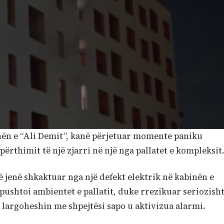
nën e “Ali Demit”, kanë përjetuar momente paniku
përthimit të një zjarri në një nga pallatet e kompleksit.
 jenë shkaktuar nga një defekt elektrik në kabinën e
ushtoi ambientet e pallatit, duke rrezikuar seriozish
ë largoheshin me shpejtësi sapo u aktivizua alarmi.