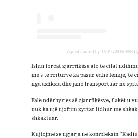
A post shared by TV KLAN NEWS (
Ishin forcat zjarrfikëse ato të cilat ndih
me s të rriturve ka pasur edhe fëmijë, të 
nga asfiksia dhe janë transportuar në spi
Falë ndërhyrjes së zjarrfikësve, flakët u
nuk ka një njoftim zyrtar lidhur me shkak
shkaktuar.
Kujtojmë se ngjarja në kompleksin “Kadiu