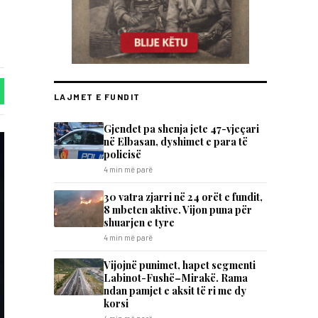
LAJMET E FUNDIT
Gjendet pa shenja jete 47-vjeçari
në Elbasan, dyshimet e para të
policisë
4 min më parë
30 vatra zjarri në 24 orët e fundit,
8 mbeten aktive. Vijon puna për
shuarjen e tyre
4 min më parë
Vijojnë punimet, hapet segmenti
Labinot-Fushë–Mirakë. Rama
ndan pamjet e aksit të ri me dy
korsi