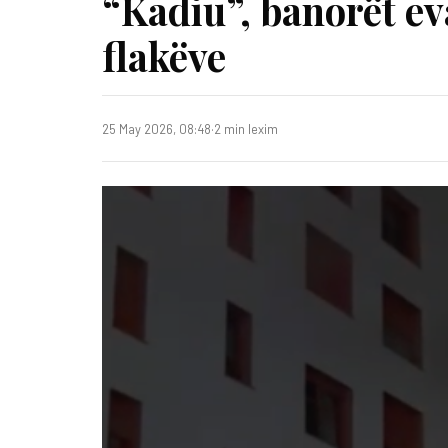
“Kadiu”, banorët e
flakëve
25 May 2026, 08:48
·
2 min lexim