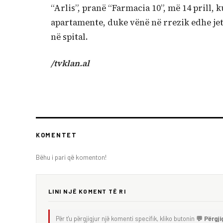
“Arlis”, pranë “Farmacia 10”, më 14 prill
apartamente, duke vënë në rrezik edhe jet
në spital.
/tvklan.al
KOMENTET
Bëhu i pari që komenton!
LINI NJË KOMENT TË RI
Për t'u përgjigjur një komenti specifik, kliko butonin
💬 Përgji