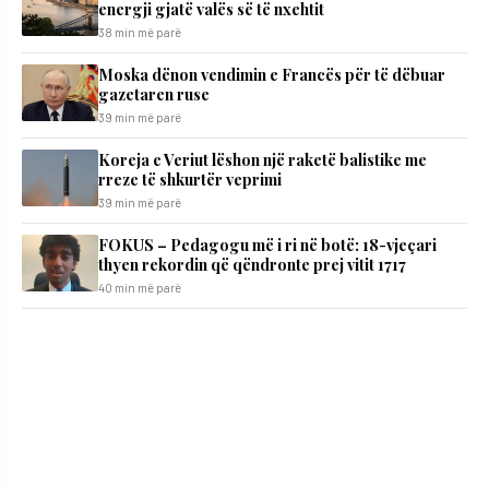
energji gjatë valës së të nxehtit
38 min më parë
Moska dënon vendimin e Francës për të dëbuar
gazetaren ruse
39 min më parë
Koreja e Veriut lëshon një raketë balistike me
rreze të shkurtër veprimi
39 min më parë
FOKUS – Pedagogu më i ri në botë: 18-vjeçari
thyen rekordin që qëndronte prej vitit 1717
40 min më parë