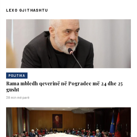
LEXO GJITHASHTU
POLITIKA
Rama mbledh qeverinë në Pogradec më 24 dhe 25
gusht
38 min më parë