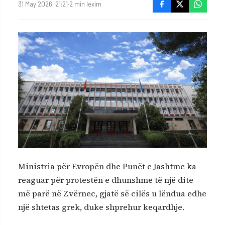
31 May 2026, 21:21
·
2 min lexim
Ministria për Evropën dhe Punët e Jashtme ka
reaguar për protestën e dhunshme të një dite
më parë në Zvërnec, gjatë së cilës u lëndua edhe
një shtetas grek, duke shprehur keqardhje.