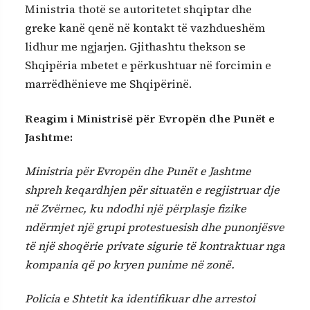
Ministria thotë se autoritetet shqiptar dhe
greke kanë qenë në kontakt të vazhdueshëm
lidhur me ngjarjen. Gjithashtu thekson se
Shqipëria mbetet e përkushtuar në forcimin e
marrëdhënieve me Shqipërinë.
Reagim i Ministrisë për Evropën dhe Punët e
Jashtme:
Ministria për Evropën dhe Punët e Jashtme
shpreh keqardhjen për situatën e regjistruar dje
në Zvërnec, ku ndodhi një përplasje fizike
ndërmjet një grupi protestuesish dhe punonjësve
të një shoqërie private sigurie të kontraktuar nga
kompania që po kryen punime në zonë.
Policia e Shtetit ka identifikuar dhe arrestoi