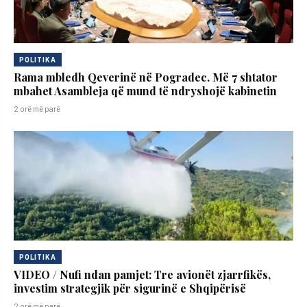
POLITIKA
Rama mbledh Qeverinë në Pogradec. Më 7 shtator
mbahet Asambleja që mund të ndryshojë kabinetin
2 orë më parë
POLITIKA
VIDEO / Nufi ndan pamjet: Tre avionët zjarrfikës,
investim strategjik për sigurinë e Shqipërisë
2 orë më parë