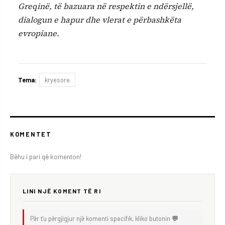
Greqinë, të bazuara në respektin e ndërsjellë,
dialogun e hapur dhe vlerat e përbashkëta
evropiane.
Tema:
kryesore
KOMENTET
Bëhu i pari që komenton!
LINI NJË KOMENT TË RI
Për t'u përgjigjur një komenti specifik, kliko butonin
💬