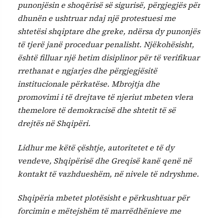
punonjësin e shoqërisë së sigurisë, përgjegjës për
dhunën e ushtruar ndaj një protestuesi me
shtetësi shqiptare dhe greke, ndërsa dy punonjës
të tjerë janë proceduar penalisht. Njëkohësisht,
është filluar një hetim disiplinor për të verifikuar
rrethanat e ngjarjes dhe përgjegjësitë
institucionale përkatëse. Mbrojtja dhe
promovimi i të drejtave të njeriut mbeten vlera
themelore të demokracisë dhe shtetit të së
drejtës në Shqipëri.
Lidhur me këtë çështje, autoritetet e të dy
vendeve, Shqipërisë dhe Greqisë kanë qenë në
kontakt të vazhdueshëm, në nivele të ndryshme.
Shqipëria mbetet plotësisht e përkushtuar për
forcimin e mëtejshëm të marrëdhënieve me