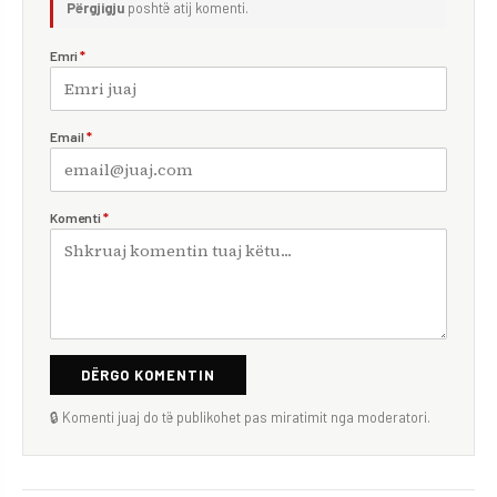
Përgjigju
poshtë atij komenti.
Emri
*
Email
*
Komenti
*
DËRGO KOMENTIN
🔒 Komenti juaj do të publikohet pas miratimit nga moderatori.