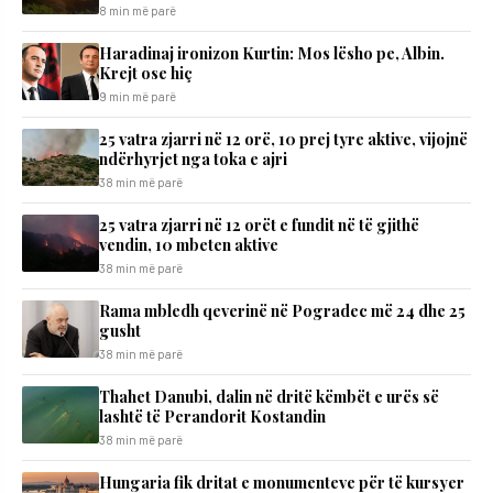
8 min më parë
Haradinaj ironizon Kurtin: Mos lësho pe, Albin.
Krejt ose hiç
9 min më parë
25 vatra zjarri në 12 orë, 10 prej tyre aktive, vijojnë
ndërhyrjet nga toka e ajri
38 min më parë
25 vatra zjarri në 12 orët e fundit në të gjithë
vendin, 10 mbeten aktive
38 min më parë
Rama mbledh qeverinë në Pogradec më 24 dhe 25
gusht
38 min më parë
Thahet Danubi, dalin në dritë këmbët e urës së
lashtë të Perandorit Kostandin
38 min më parë
Hungaria fik dritat e monumenteve për të kursyer