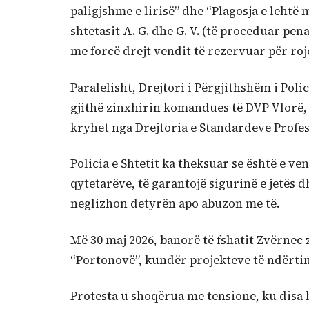
paligjshme e lirisë” dhe “Plagosja e lehtë
shtetasit A. G. dhe G. V. (të proceduar pen
me forcë drejt vendit të rezervuar për roj
Paralelisht, Drejtori i Përgjithshëm i Poli
gjithë zinxhirin komandues të DVP Vlorë
kryhet nga Drejtoria e Standardeve Profes
Policia e Shtetit ka theksuar se është e ve
qytetarëve, të garantojë sigurinë e jetës 
neglizhon detyrën apo abuzon me të.
Më 30 maj 2026, banorë të fshatit Zvërnec 
“Portonovë”, kundër projekteve të ndërtim
Protesta u shoqërua me tensione, ku disa b