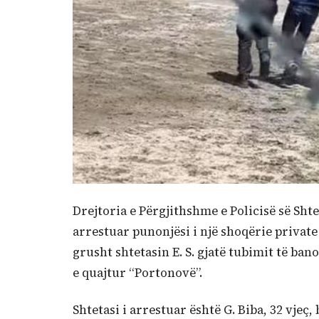
Drejtoria e Përgjithshme e Policisë së Shte
arrestuar punonjësi i një shoqërie private 
grusht shtetasin E. S. gjatë tubimit të ban
e quajtur “Portonovë”.
Shtetasi i arrestuar është G. Biba, 32 vjeç