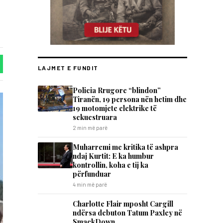
LAJMET E FUNDIT
Policia Rrugore “blindon”
Tiranën, 19 persona nën hetim dhe
19 motomjete elektrike të
sekuestruara
2 min më parë
Muharremi me kritika të ashpra
ndaj Kurtit: E ka humbur
kontrollin, koha e tij ka
përfunduar
4 min më parë
Charlotte Flair mposht Cargill
ndërsa debuton Tatum Paxley në
SmackDown