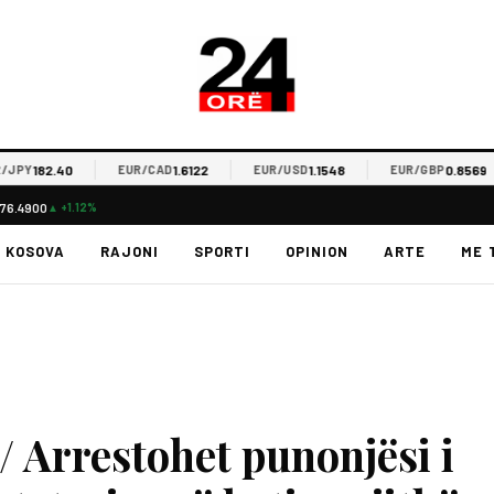
182.40
1.6122
1.1548
0.8569
Y
EUR/CAD
EUR/USD
EUR/GBP
76.4900
▲ +1.12%
KOSOVA
RAJONI
SPORTI
OPINION
ARTE
ME 
/ Arrestohet punonjësi i