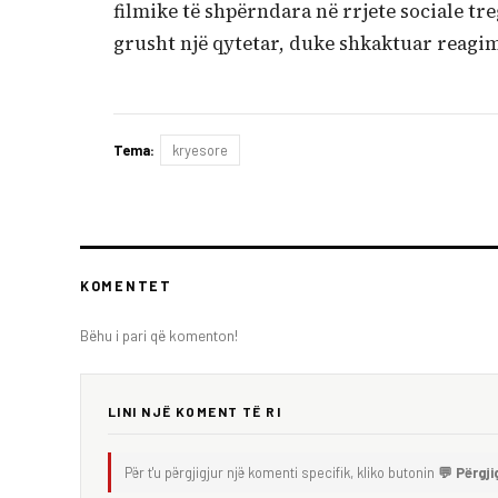
filmike të shpërndara në rrjete sociale t
grusht një qytetar, duke shkaktuar reagi
Tema:
kryesore
KOMENTET
Bëhu i pari që komenton!
LINI NJË KOMENT TË RI
Për t'u përgjigjur një komenti specifik, kliko butonin
💬 Përgji