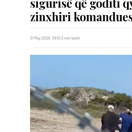
sigurisë që goditi q
zinxhiri komandues 
31 May 2026, 09:51
·
2 min lexim