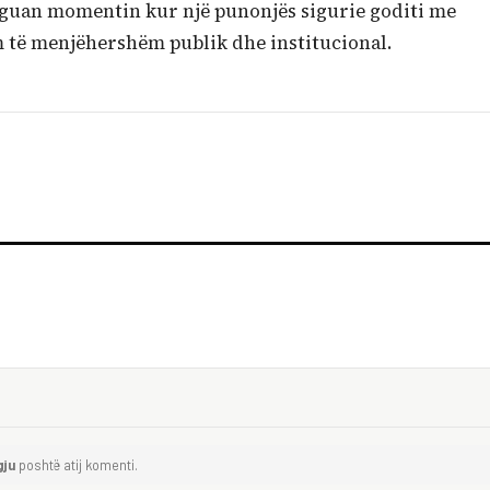
reguan momentin kur një punonjës sigurie goditi me
m të menjëhershëm publik dhe institucional.
gju
poshtë atij komenti.