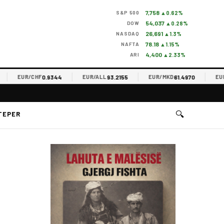
7,758
S&P 500
▲0.62%
54,037
DOW
▲0.28%
26,691
NASDAQ
▲1.3%
78.18
NAFTA
▲1.15%
4,400
ARI
▲2.33%
0.9344
93.2155
61.4970
EUR/CHF
EUR/ALL
EUR/MKD
EUR/RS
🔍
TEPER