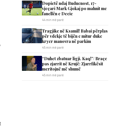
Dopietë ndaj Buducnost, 17-
vjeçari Mark Gjokaj po mahnit me
fanellën e Decic
44 min më parë
Tragjike në Ksamil! Babai përplas
për vdekje të bijën e mitur duke
kryer manovra në parkim
o
45 min më parë
“Duhet zbatuar ligji. Kaq!”/ Braçe
pas zjarrit në Krujë: Zjarrfikësit
meritojnë më shumë
45 min më parë
t