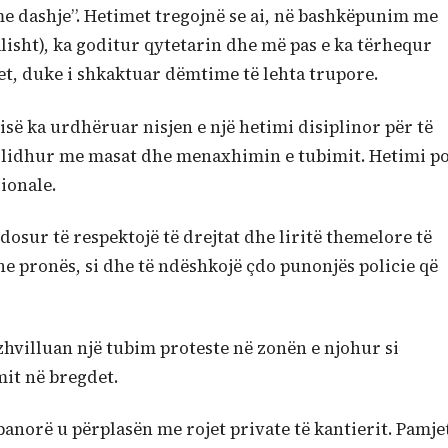
 me dashje”. Hetimet tregojnë se ai, në bashkëpunim me
alisht), ka goditur qytetarin dhe më pas e ka tërhequr
et, duke i shkaktuar dëmtime të lehta trupore.
cisë ka urdhëruar nisjen e një hetimi disiplinor për të
, lidhur me masat dhe menaxhimin e tubimit. Hetimi p
ionale.
ndosur të respektojë të drejtat dhe liritë themelore të
dhe pronës, si dhe të ndëshkojë çdo punonjës policie që
zhvilluan një tubim proteste në zonën e njohur si
it në bregdet.
anorë u përplasën me rojet private të kantierit. Pamje