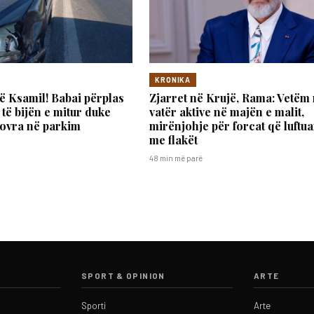
KRONIKA
ë Ksamil! Babai përplas
Zjarret në Krujë, Rama: Vetëm 
 të bijën e mitur duke
vatër aktive në majën e malit,
ovra në parkim
mirënjohje për forcat që luftu
me flakët
48 min më parë
SPORT & OPINION
ARTE
Sporti
Arte