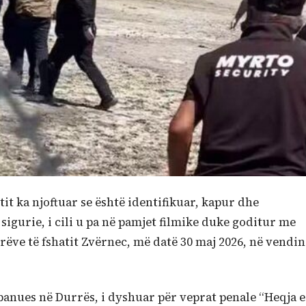
tit ka njoftuar se është identifikuar, kapur dhe
sigurie, i cili u pa në pamjet filmike duke goditur me
orëve të fshatit Zvërnec, më datë 30 maj 2026, në vendin
, banues në Durrës, i dyshuar për veprat penale “Heqja e