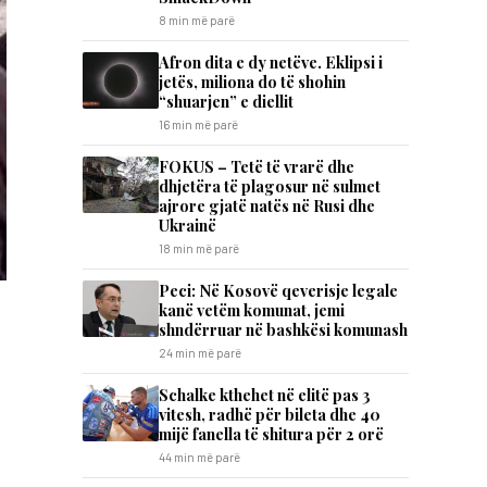
8 min më parë
Afron dita e dy netëve. Eklipsi i
jetës, miliona do të shohin
“shuarjen” e diellit
16 min më parë
FOKUS – Tetë të vrarë dhe
dhjetëra të plagosur në sulmet
ajrore gjatë natës në Rusi dhe
Ukrainë
18 min më parë
Peci: Në Kosovë qeverisje legale
kanë vetëm komunat, jemi
shndërruar në bashkësi komunash
24 min më parë
Schalke kthehet në elitë pas 3
vitesh, radhë për bileta dhe 40
mijë fanella të shitura për 2 orë
44 min më parë