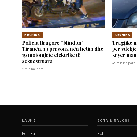
KRONIKA
KRONIKA
Policia Rrugore “blindon”
Tragjike n
Tiranën, 19 persona nën hetim dhe
për vdekje
19 motomjete elektrike të
kryer man
sekuestruara
45 min më parë
2 min më parë
LAJME
BOTA & RAJONI
Politika
Bota