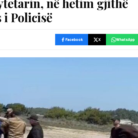
ytetarin, në hetim gjithë
i Policisë
Facebook
X
WhatsApp