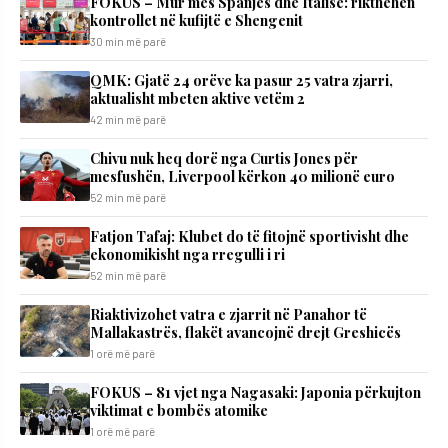
FOKUS – Mur mes Spanjës dhe Italisë: rikthehen
kontrollet në kufijtë e Shengenit
30 min më parë
QMK: Gjatë 24 orëve ka pasur 25 vatra zjarri,
aktualisht mbeten aktive vetëm 2
42 min më parë
Chivu nuk heq dorë nga Curtis Jones për
mesfushën, Liverpool kërkon 40 milionë euro
52 min më parë
Fatjon Tafaj: Klubet do të fitojnë sportivisht dhe
ekonomikisht nga rregulli i ri
52 min më parë
Riaktivizohet vatra e zjarrit në Panahor të
Mallakastrës, flakët avancojnë drejt Greshicës
1 orë më parë
FOKUS – 81 vjet nga Nagasaki: Japonia përkujton
viktimat e bombës atomike
1 orë më parë