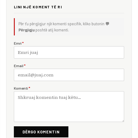
LINI NJË KOMENT TË RI
Për t'u përgjigjur një komenti specifik, kliko butonin
💬
Përgjigju
poshtë atij komenti.
Emri
*
Email
*
Komenti
*
DËRGO KOMENTIN