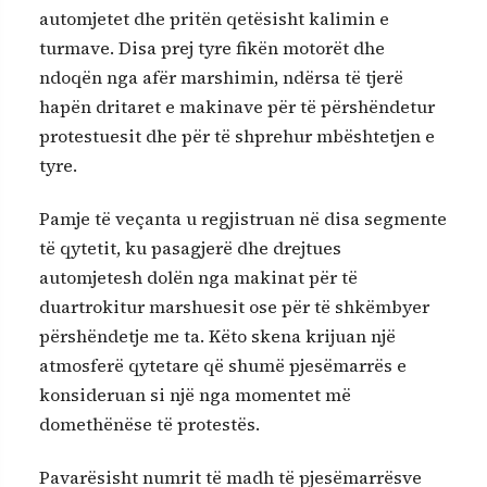
automjetet dhe pritën qetësisht kalimin e
turmave. Disa prej tyre fikën motorët dhe
ndoqën nga afër marshimin, ndërsa të tjerë
hapën dritaret e makinave për të përshëndetur
protestuesit dhe për të shprehur mbështetjen e
tyre.
Pamje të veçanta u regjistruan në disa segmente
të qytetit, ku pasagjerë dhe drejtues
automjetesh dolën nga makinat për të
duartrokitur marshuesit ose për të shkëmbyer
përshëndetje me ta. Këto skena krijuan një
atmosferë qytetare që shumë pjesëmarrës e
konsideruan si një nga momentet më
domethënëse të protestës.
Pavarësisht numrit të madh të pjesëmarrësve