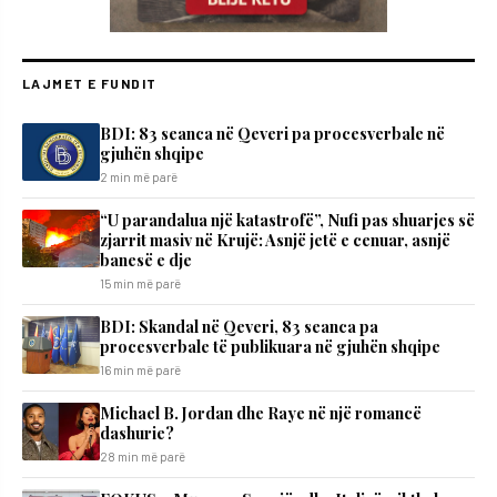
LAJMET E FUNDIT
BDI: 83 seanca në Qeveri pa procesverbale në
gjuhën shqipe
2 min më parë
“U parandalua një katastrofë”, Nufi pas shuarjes së
zjarrit masiv në Krujë: Asnjë jetë e cenuar, asnjë
banesë e dje
15 min më parë
BDI: Skandal në Qeveri, 83 seanca pa
procesverbale të publikuara në gjuhën shqipe
16 min më parë
Michael B. Jordan dhe Raye në një romancë
dashurie?
28 min më parë