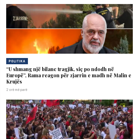
POLITIKA
“U shmang një bilanc tragjik, siç po ndodh në
Europë”, Rama reagon për zjarrin e madh në Malin e
Krujës
2 orë më parë