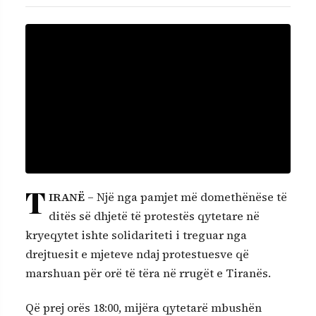
T
IRANË
– Një nga pamjet më domethënëse të
ditës së dhjetë të protestës qytetare në
kryeqytet ishte solidariteti i treguar nga
drejtuesit e mjeteve ndaj protestuesve që
marshuan për orë të tëra në rrugët e Tiranës.
Që prej orës 18:00, mijëra qytetarë mbushën