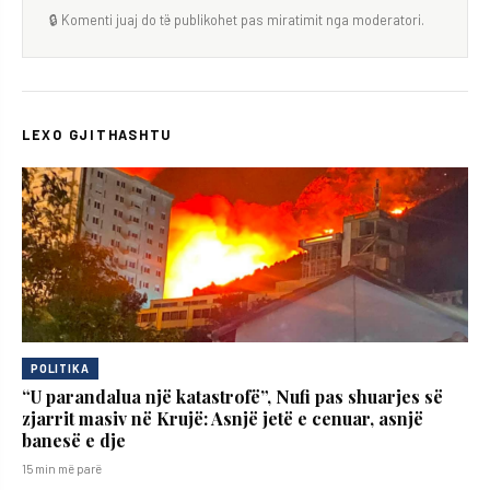
🔒 Komenti juaj do të publikohet pas miratimit nga moderatori.
LEXO GJITHASHTU
POLITIKA
“U parandalua një katastrofë”, Nufi pas shuarjes së
zjarrit masiv në Krujë: Asnjë jetë e cenuar, asnjë
banesë e dje
15 min më parë