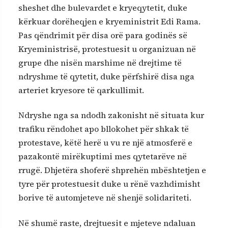
sheshet dhe bulevardet e kryeqytetit, duke
kërkuar dorëheqjen e kryeministrit Edi Rama.
Pas qëndrimit për disa orë para godinës së
Kryeministrisë, protestuesit u organizuan në
grupe dhe nisën marshime në drejtime të
ndryshme të qytetit, duke përfshirë disa nga
arteriet kryesore të qarkullimit.
Ndryshe nga sa ndodh zakonisht në situata kur
trafiku rëndohet apo bllokohet për shkak të
protestave, këtë herë u vu re një atmosferë e
pazakontë mirëkuptimi mes qytetarëve në
rrugë. Dhjetëra shoferë shprehën mbështetjen e
tyre për protestuesit duke u rënë vazhdimisht
borive të automjeteve në shenjë solidariteti.
Në shumë raste, drejtuesit e mjeteve ndaluan