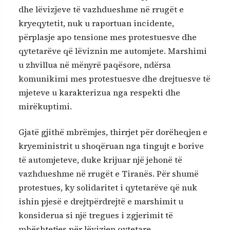
dhe lëvizjeve të vazhdueshme në rrugët e
kryeqytetit, nuk u raportuan incidente,
përplasje apo tensione mes protestuesve dhe
qytetarëve që lëviznin me automjete. Marshimi
u zhvillua në mënyrë paqësore, ndërsa
komunikimi mes protestuesve dhe drejtuesve të
mjeteve u karakterizua nga respekti dhe
mirëkuptimi.
Gjatë gjithë mbrëmjes, thirrjet për dorëheqjen e
kryeministrit u shoqëruan nga tingujt e borive
të automjeteve, duke krijuar një jehonë të
vazhdueshme në rrugët e Tiranës. Për shumë
protestues, ky solidaritet i qytetarëve që nuk
ishin pjesë e drejtpërdrejtë e marshimit u
konsiderua si një tregues i zgjerimit të
mbështetjes për lëvizjen qytetare.