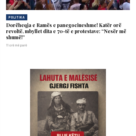
POLITIKA
Dorëheqja e Ramës e panegociueshme! Katër orë
revoltë, mbyllet dita e 70-të e protestave: “Nesër më
shumë!”
11 orë më parë