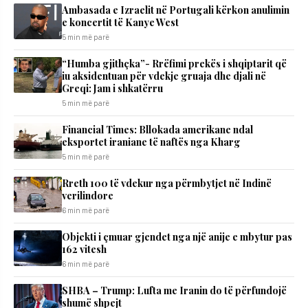
Ambasada e Izraelit në Portugali kërkon anulimin
e koncertit të Kanye West
5 min më parë
“Humba gjithçka”- Rrëfimi prekës i shqiptarit që
iu aksidentuan për vdekje gruaja dhe djali në
Greqi: Jam i shkatërru
5 min më parë
Financial Times: Bllokada amerikane ndal
eksportet iraniane të naftës nga Kharg
5 min më parë
Rreth 100 të vdekur nga përmbytjet në Indinë
verilindore
6 min më parë
Objekti i çmuar gjendet nga një anije e mbytur pas
162 vitesh
6 min më parë
SHBA – Trump: Lufta me Iranin do të përfundojë
shumë shpejt