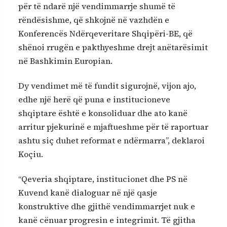
për të ndarë një vendimmarrje shumë të
rëndësishme, që shkojnë në vazhdën e
Konferencës Ndërqeveritare Shqipëri-BE, që
shënoi rrugën e pakthyeshme drejt anëtarësimit
në Bashkimin Europian.
Dy vendimet më të fundit sigurojnë, vijon ajo,
edhe një herë që puna e institucioneve
shqiptare është e konsoliduar dhe ato kanë
arritur pjekurinë e mjaftueshme për të raportuar
ashtu siç duhet reformat e ndërmarra”, deklaroi
Koçiu.
“Qeveria shqiptare, institucionet dhe PS në
Kuvend kanë dialoguar në një qasje
konstruktive dhe gjithë vendimmarrjet nuk e
kanë cënuar progresin e integrimit. Të gjitha