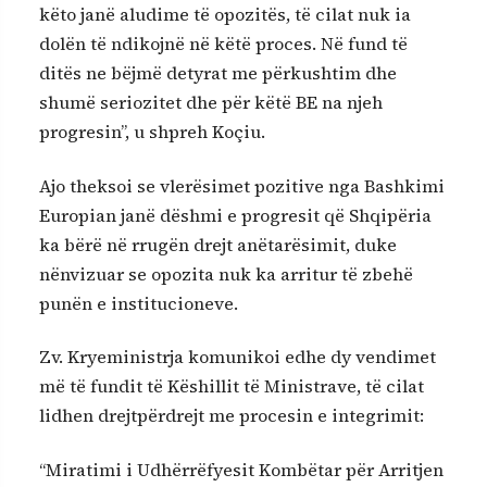
këto janë aludime të opozitës, të cilat nuk ia
dolën të ndikojnë në këtë proces. Në fund të
ditës ne bëjmë detyrat me përkushtim dhe
shumë seriozitet dhe për këtë BE na njeh
progresin”, u shpreh Koçiu.
Ajo theksoi se vlerësimet pozitive nga Bashkimi
Europian janë dëshmi e progresit që Shqipëria
ka bërë në rrugën drejt anëtarësimit, duke
nënvizuar se opozita nuk ka arritur të zbehë
punën e institucioneve.
Zv. Kryeministrja komunikoi edhe dy vendimet
më të fundit të Këshillit të Ministrave, të cilat
lidhen drejtpërdrejt me procesin e integrimit:
“Miratimi i Udhërrëfyesit Kombëtar për Arritjen