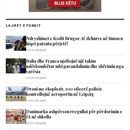
LAJMET E FUNDIT
Ndryshimet e Kodit Rrugor, të dehurve në timon u
hiqet patenta përjetë!
4 min më parë
Italia dhe Franca njoftojnë një takim
ndërkombëtar mbi parandalimin dhe shërimin nga
varësia
4 min më parë
Droni me eksploziv, 100 oficerë policie
kontrollojnë aeroportin në Leipzig
4 min më parë
Danimarka ashpërson rregullat për përdorimin e
IA në shkolla
5 min më parë