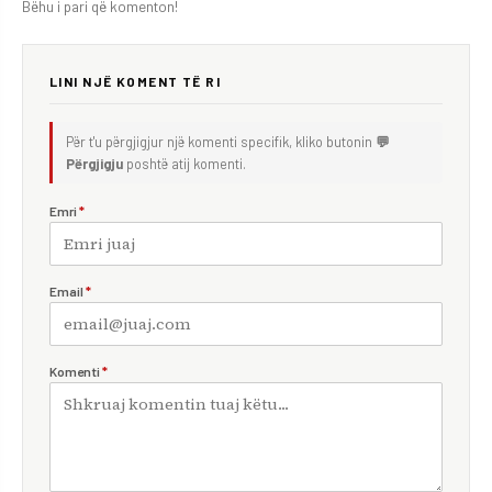
Bëhu i pari që komenton!
LINI NJË KOMENT TË RI
Për t'u përgjigjur një komenti specifik, kliko butonin
💬
Përgjigju
poshtë atij komenti.
Emri
*
Email
*
Komenti
*