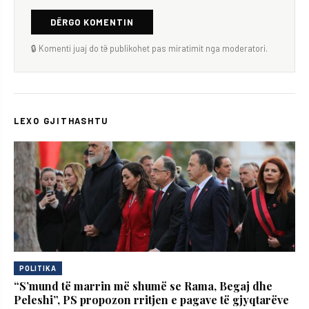
DËRGO KOMENTIN
🔒 Komenti juaj do të publikohet pas miratimit nga moderatori.
LEXO GJITHASHTU
POLITIKA
“S’mund të marrin më shumë se Rama, Begaj dhe
Peleshi”, PS propozon rritjen e pagave të gjyqtarëve