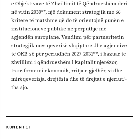
e Objektivave të Zhvillimit të Qëndrueshëm deri
në vitin 2030**, një dokument strategjik me 66
kritere të matshme që do të orientojnë punën e
institucioneve publike në përputhje me
agjendën europiane. Vendimi për partneritetin
strategjik mes qeverisë shqiptare dhe agjencive
të OKB-së për periudhën 2027-2031**, i bazuar te
zhvillimi i qëndrueshëm i kapitalit njerëzor,
transformimi ekonomik, rritja e gjelbër, si dhe
mirëqeverisja, drejtësia dhe të drejtat e njeriut.”-
tha ajo.
KOMENTET