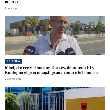
me 0.0
1 orë më parë
POLITIKA
Mbetjet e rrezikshme në Durrës, denoncon PD:
Kontejnerët prej muajsh pranë zonave të banuara
2 orë më parë