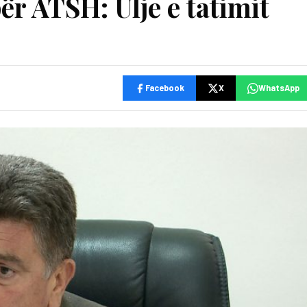
ër ATSH: Ulje e tatimit
Facebook
X
WhatsApp