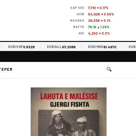
7,710
S&P 500
▼0.17%
54,028
DOW
▼0.59%
26,338
NASDAQ
▼0.1%
76.19
NAFTA
▲1.29%
4,292
ARI
▼0.3%
0.9328
93.2086
61.4970
EUR/CHF
EUR/ALL
EUR/MKD
EUR/RSD
🔍
TEPER