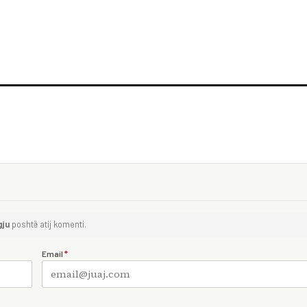
gju
poshtë atij komenti.
Email
*