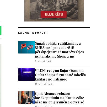
LAJMET E FUNDIT
Sinjali politik i ratifikimit nga
SHBA me “procedurë të
përshpejtuar” të marrëveshjes
ushtarake me Shqipërinë
5 min më parë
VLEN i reagon Bujar Osmanit:
Gjuha shqipe figuron në tabelën
kufitare në Tabanoc
16 min më parë
​Gjini: Aleanca refuzon
bashkëpunimin me Kurtin edhe
nëse na jep gjysmën e qeverisë