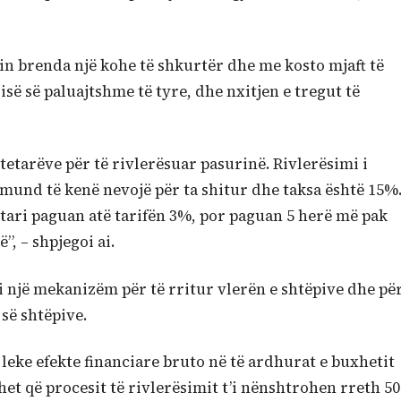
imin brenda një kohe të shkurtër dhe me kosto mjaft të
risë së paluajtshme të tyre, dhe nxitjen e tregut të
tetarëve për të rivlerësuar pasurinë. Rivlerësimi i
 mund të kenë nevojë për ta shitur dhe taksa është 15%
tari paguan atë tarifën 3%, por paguan 5 herë më pak
”, – shpjegoi ai.
i një mekanizëm për të rritur vlerën e shtëpive dhe pë
 së shtëpive.
 leke efekte financiare bruto në të ardhurat e buxhetit
het që procesit të rivlerësimit t’i nënshtrohen rreth 50