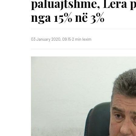
paluajtshme, Lera p
nga 15% në 3%
03 January 2020, 09:15
·
2 min lexim