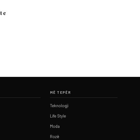
t e
MË TEPËR
Teknologji
Life Style
Moda
Rozë