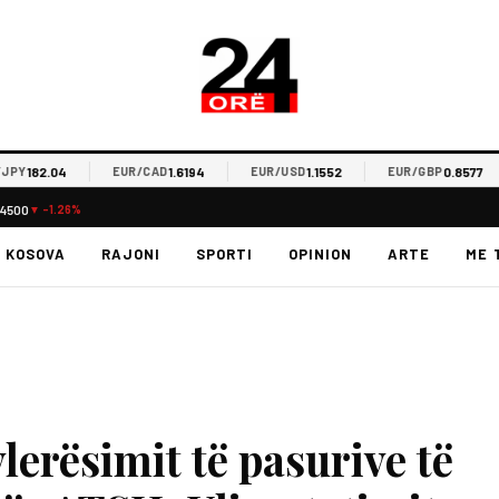
182.04
1.6194
1.1552
0.8577
EUR/CAD
EUR/USD
EUR/GBP
.4500
▼ -1.26%
KOSOVA
RAJONI
SPORTI
OPINION
ARTE
ME 
vlerësimit të pasurive të