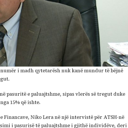
jë numër i madh qytetarësh nuk kanë mundur të bëjnë
egut.
në pasuritë e paluajtshme, sipas vlerës së tregut duke
 nga 15% që ishte.
ë e Financave, Niko Lera në një intervistë për ATSH-në
ësimi i pasurisë të paluajtshme i gjithë individëve, deri