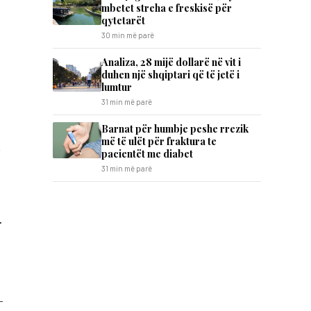
mbetet streha e freskisë për
qytetarët
30 min më parë
Analiza, 28 mijë dollarë në vit i
duhen një shqiptari që të jetë i
lumtur
31 min më parë
Barnat për humbje peshe rrezik
më të ulët për fraktura te
.
pacientët me diabet
31 min më parë
r
-