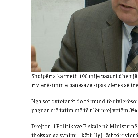
Shqipëria ka rreth 100 mijë pasuri dhe n
rivlerësimin e banesave sipas vlerës së tr
Nga sot qytetarët do të mund të rivlerësoj
paguar një tatim më të ulët prej vetëm 3%
Drejtori i Politikave Fiskale në Ministrin
thekson se synimi i këtij ligji është rivler