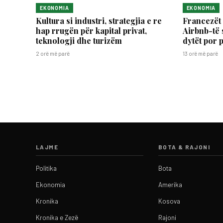
EKONOMIA
EKONOMIA
Kultura si industri, strategjia e re
Francezët 
hap rrugën për kapital privat,
Airbnb-të 
teknologji dhe turizëm
dytët por 
2 orë më parë
13 orë më parë
LAJME
BOTA & RAJONI
Politika
Bota
Ekonomia
Amerika
Kronika
Kosova
Kronika e Zezë
Rajoni