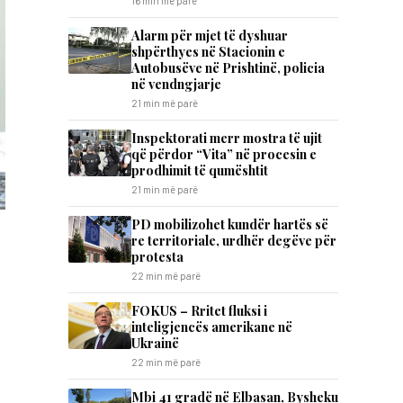
16 min më parë
Alarm për mjet të dyshuar
shpërthyes në Stacionin e
Autobusëve në Prishtinë, policia
në vendngjarje
21 min më parë
Inspektorati merr mostra të ujit
që përdor “Vita” në procesin e
prodhimit të qumështit
21 min më parë
PD mobilizohet kundër hartës së
re territoriale, urdhër degëve për
protesta
22 min më parë
FOKUS – Rritet fluksi i
inteligjencës amerikane në
Ukrainë
22 min më parë
Mbi 41 gradë në Elbasan, Bysheku