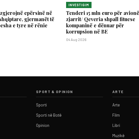
INVESTIGIM
zgjerojnë epërsinë në
Tenderi 15 mln euro për avionë
shqiptare, gjermanët të
zjarrit/ Qeveria shpall fituese
pesha e tyre në rënie
kompaninë e dënuar për
korrupsion në BE
04 Aug 2026
SPORT & OPINION
ARTE
Sporti
Arte
Sporti në Botë
Film
Opinion
Libri
Muzikë