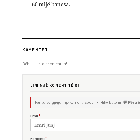
60 mijë banesa.
KOMENTET
Bëhu i pari që komenton!
LINI NJË KOMENT TË RI
Për t'u përgjigjur një komenti specifik, kliko butonin
💬 Përgji
Emri
*
Komenti
*