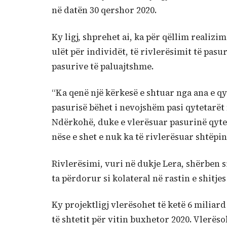
në datën 30 qershor 2020.
Ky ligj, shprehet ai, ka për qëllim realiz
ulët për individët, të rivlerësimit të pasu
pasurive të paluajtshme.
“Ka qenë një kërkesë e shtuar nga ana e qy
pasurisë bëhet i nevojshëm pasi qytetarët
Ndërkohë, duke e vlerësuar pasurinë qyte
nëse e shet e nuk ka të rivlerësuar shtëpinë
Rivlerësimi, vuri në dukje Lera, shërben s
ta përdorur si kolateral në rastin e shitjes
Ky projektligj vlerësohet të ketë 6 miliard
të shtetit për vitin buxhetor 2020. Vlerëso