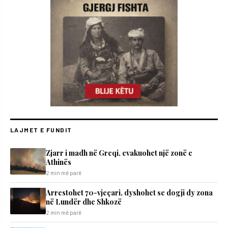
LAJMET E FUNDIT
Zjarr i madh në Greqi, evakuohet një zonë e
Athinës
2 min më parë
Arrestohet 70-vjeçari, dyshohet se dogji dy zona
në Lundër dhe Shkozë
2 min më parë