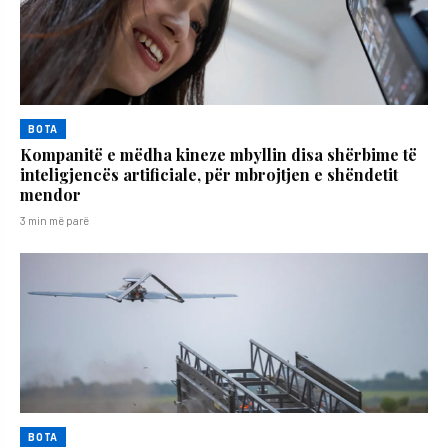
BOTA
Kompanitë e mëdha kineze mbyllin disa shërbime të
inteligjencës artificiale, për mbrojtjen e shëndetit
mendor
3 min më parë
BOTA