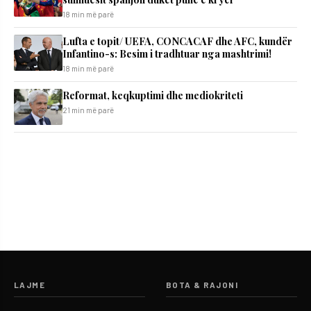
18 min më parë
Lufta e topit/ UEFA, CONCACAF dhe AFC, kundër
Infantino-s: Besim i tradhtuar nga mashtrimi!
18 min më parë
Reformat, keqkuptimi dhe mediokriteti
21 min më parë
LAJME
BOTA & RAJONI