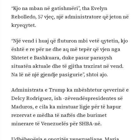
“Kjo na mban në gatishmëri”, tha Evelyn
Rebolledo, 57 vjeç, një administratore që jeton në
kryeqytet.
“Një vend i huaj që fluturon mbi vetë qytetin, kjo
është e re për ne dhe aq më tepër që vjen nga
Shtetet e Bashkuara, duke pasur parasysh
situatën aktuale dhe të gjitha trazirat në vend.
Na lë në një gjendje pasigurie”, shtoi ajo.
Administrata e Trump ka mbështetur qeverinë e
Delcy Rodriguez, ish -zëvendëspresidentes së
Maduros, e cila ka miratuar ligje për të hapur
rezervat e mëdha të naftës dhe burimet
minerare të Venezuelës për SHBA-në.
Udhëheqësja e opozitës venezueliane, Maria