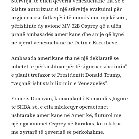
Stërvitja, të cilën qeveria venezueliane tha se e
kishte autorizuar si një stërvitje evakuimi për
urgjenca ose fatkeqësi të mundshme mjekësore,
përfshinte dy avionë MV-22B Osprey që u ulën
pranë ambasadës amerikane dhe anije që hynë
në ujërat venezueliane në Detin e Karaibeve.
Ambasada amerikane tha në një deklaratë se
mbetet “e përkushtuar për të siguruar zbatimin”
e planit trefazor të Presidentit Donald Trump,
“veçanërisht stabilizimin e Venezuelës”.
Francis Donovan, komandant i Komandës Jugore
të SHBA-së, e cila mbikëqyr operacionet
ushtarake amerikane në Amerikë, fluturoi me
një nga avionët Osprey në Karakas, ku u takua
me zyrtarë të qeverisë së përkohshme.