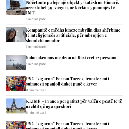
Ndërtonte pa leje një objekt 5-katësh në Himarë,
arrestohet 39-vjeçari, në kërkim 3 punonjës të
IMT
3 min më parë
Kompanitë e mëdha kineze mbyllin disa shërbime
të inteligjencës artificiale, për mbrojtjen e
shëndetit mendor
3 min më parë
Sulmi ukrainas me dron në Rusi vret 12 persona
3 min më parë
PSG “siguron” Ferran Torres, transferimi i
sulmuesit spanjoll duket punë e kryer
8 min më parë
KLIMË – Franca përgatitet për valën e pestë të të
nxehtit që nga qershori
8 min më parë
PSG “siguron” Ferran Torres, transferimi i
sulmuesit spanjoll duket punë e kryer