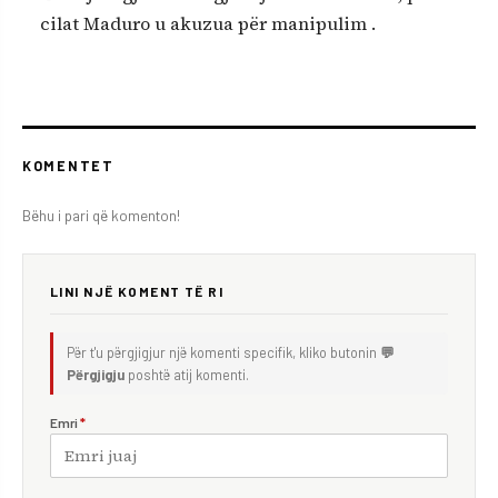
cilat Maduro u akuzua për manipulim .
KOMENTET
Bëhu i pari që komenton!
LINI NJË KOMENT TË RI
Për t'u përgjigjur një komenti specifik, kliko butonin
💬
Përgjigju
poshtë atij komenti.
Emri
*