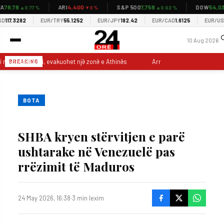
78.78
4,400
7,758
54,037
ARI
S&P 500
DOW
▲0.77 %
▼0 %
▲0.62 %
17.3282
EUR/TRY
55.1252
EUR/JPY
182.42
EUR/CAD
1.6125
EUR/USD
1
10 Aug 2026
 i madh në Greqi, evakuohet një zonë e Athinës
Arrestohet 70-vjeçari, dy
BREAKING
BOTA
SHBA kryen stërvitjen e parë
ushtarake në Venezuelë pas
rrëzimit të Maduros
24 May 2026, 16:38
·
3 min lexim