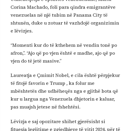
Corina Machado, foli para qindra emigrantëve
venezuelas në një tubim në Panama City të
shtunën, duke u zotuar të vazhdojë organizimin
e lëvizjes.
“Momenti kur do të kthehem në vendin tonë po
afron,”. “Ajo që po vjen është e madhe, ajo që po
vjen do të jetë masive.”
Laureatja e Çmimit Nobel, e cila është përpjekur
të fitojë favorin e Trump , ka folur me
mbështetës dhe udhëheqës nga e gjithë bota që
kur u largua nga Venezuela dhjetorin e kaluar,
pas muajsh jetese në fshehtësi.
Lëvizja e saj opozitare shihet gjerësisht si
fituesja legjitime e zgjedhjeve të vitit 2024, për të