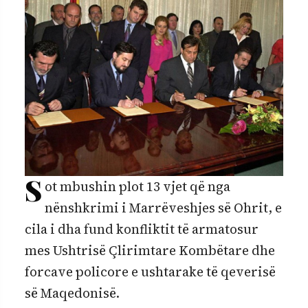
S
ot mbushin plot 13 vjet që nga
nënshkrimi i Marrëveshjes së Ohrit, e
cila i dha fund konfliktit të armatosur
mes Ushtrisë Çlirimtare Kombëtare dhe
forcave policore e ushtarake të qeverisë
së Maqedonisë.