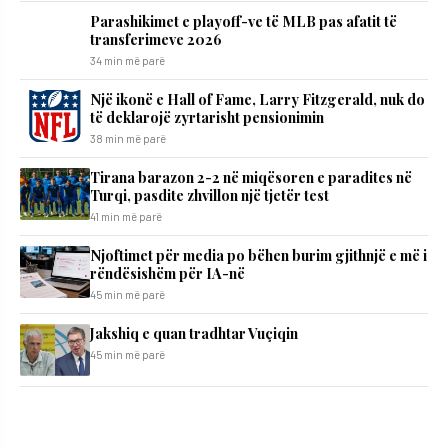
Parashikimet e playoff-ve të MLB pas afatit të
transferimeve 2026
34 min më parë
Një ikonë e Hall of Fame, Larry Fitzgerald, nuk do
të deklarojë zyrtarisht pensionimin
38 min më parë
Tirana barazon 2-2 në miqësoren e paradites në
Turqi, pasdite zhvillon një tjetër test
41 min më parë
Njoftimet për media po bëhen burim gjithnjë e më i
rëndësishëm për IA-në
45 min më parë
Jakshiq e quan tradhtar Vuçiqin
45 min më parë