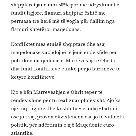
shqiptarët janë mbi 50%, por me ndryshimet e
fundit ligjore, flamuri shqiptar është me
përmasa tre herë më të vogla për dallim nga
flamuri shtetëror maqedonas.
Konfliktet mes etnisë shqiptare dhe asaj
maqedonase vazhdojnë të jenë ende sfidë për
politikën maqedonase. Marrëveshja e Ohrit i
dha fund konflikteve etnike por jo burimeve të
këtyre konflikteve.
Kjo e bën Marrëveshjen e Ohrit tepër të
rëndësishme për tu realizuar plotësisht. Ajo ka
një fuqi ligjore dhe kushtetuese, ndaj zbatimi
ose jo i saj, provon ekzistencën ose jo të vullnetit
politik, për ndërtimin e një Maqedonie euro-
atlantike.