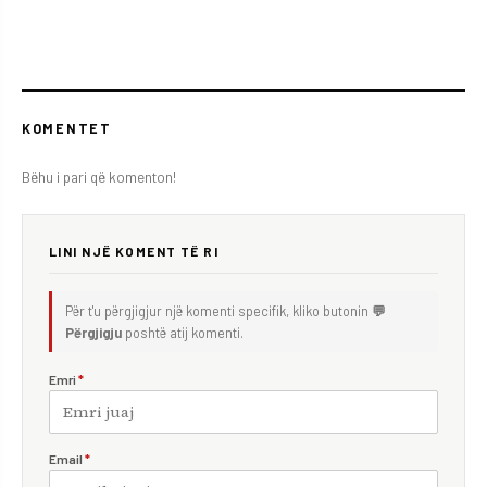
KOMENTET
Bëhu i pari që komenton!
LINI NJË KOMENT TË RI
Për t'u përgjigjur një komenti specifik, kliko butonin
💬
Përgjigju
poshtë atij komenti.
Emri
*
Email
*