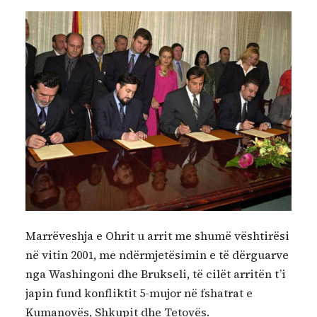
Marrëveshja e Ohrit u arrit me shumë vështirësi
në vitin 2001, me ndërmjetësimin e të dërguarve
nga Washingoni dhe Brukseli, të cilët arritën t’i
japin fund konfliktit 5-mujor në fshatrat e
Kumanovës, Shkupit dhe Tetovës.