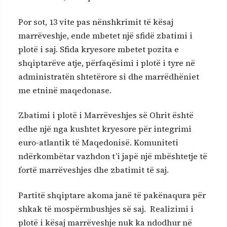
Por sot, 13 vite pas nënshkrimit të kësaj
marrëveshje, ende mbetet një sfidë zbatimi i
plotë i saj. Sfida kryesore mbetet pozita e
shqiptarëve atje, përfaqësimi i plotë i tyre në
administratën shtetërore si dhe marrëdhëniet
me etninë maqedonase.
Zbatimi i plotë i Marrëveshjes së Ohrit është
edhe një nga kushtet kryesore për integrimi
euro-atlantik të Maqedonisë. Komuniteti
ndërkombëtar vazhdon t’i japë një mbështetje të
fortë marrëveshjes dhe zbatimit të saj.
Partitë shqiptare akoma janë të pakënaqura për
shkak të mospërmbushjes së saj. Realizimi i
plotë i kësaj marrëveshje nuk ka ndodhur në