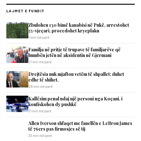
LAJMET E FUNDIT
Zbulohen 130 bimë kanabisi në Pukë, arrestohet
55-vjeçari, procedohet kryeplaku
1 min më parë
​Familja në pritje të trupave të familjarëve që
humbën jetën në aksidentin në Gjermani
21 min më parë
Drejtësia nuk mjafton vetëm të shpallet; duhet
edhe të shihet.
29 min më parë
Kallëzim penal ndaj një personi nga Koçani, i
konfiskohen dy pushkë
31 min më parë
Allen Iverson shfaqet me fanellën e LeBron James
të 76ers pas firmosjes së tij
33 min më parë