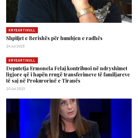
KRYEARTIKULL
Shpifjet e Berishës për humbjen e radhës
24 Jul 2023
KRYEARTIKULL
Deputetja Ermonela Felaj kontribuoi në ndryshimet
ligjore që i hapën rrugë transferimeve të familjareve
të saj në Prokurorinë e Tiranës
20 Jul 2023