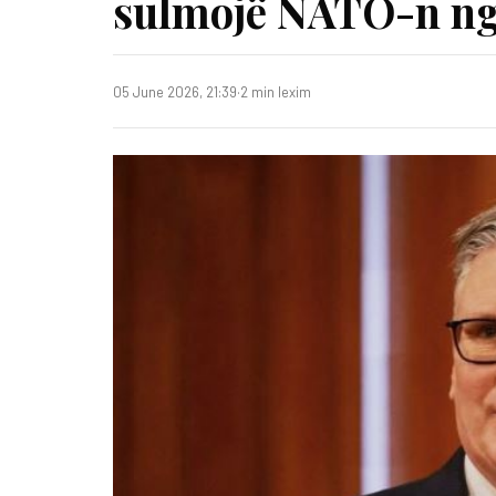
sulmojë NATO-n nga
05 June 2026, 21:39
·
2 min lexim