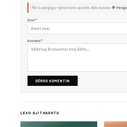
Për t'u përgjigjur një komenti specifik, kliko butonin
💬 Përgji
Emri
*
Komenti
*
DËRGO KOMENTIN
LEXO GJITHASHTU