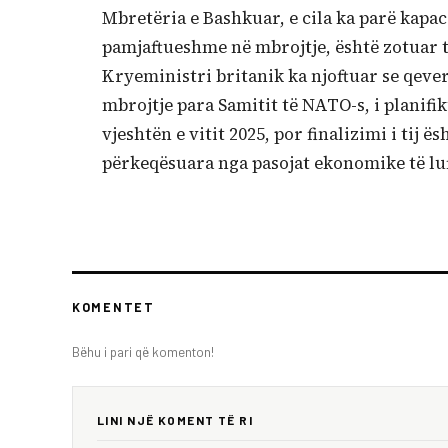
Mbretëria e Bashkuar, e cila ka parë kapac
pamjaftueshme në mbrojtje, është zotuar t
Kryeministri britanik ka njoftuar se qever
mbrojtje para Samitit të NATO-s, i planifik
vjeshtën e vitit 2025, por finalizimi i tij
përkeqësuara nga pasojat ekonomike të lu
KOMENTET
Bëhu i pari që komenton!
LINI NJË KOMENT TË RI