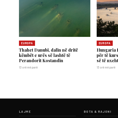
EUROPA
EUROPA
Thahet Danubi, dalin në dritë
Hungaria f
këmbët e urës së lashtë të
për të kur
Perandorit Kostandin
së të nxeht
13 orë më parë
13 orë më parë
LAJME
BOTA & RAJONI