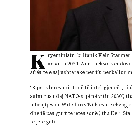
K
ryeministri britanik Keir Starmer
në vitin 2030. Ai ritheksoi vendos
aftësitë e saj ushtarake për t’u përballur me
“Sipas vlerësimit tonë të inteligjencës, si
sulm rus ndaj NATO-s që në vitin 2030”, tha
mbrojtjes në Wiltshire.“Nuk është ekzagje
dhe të pasigurt të jetës sonë”, tha Keir Sta
të jetë gati.