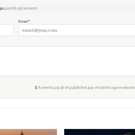
gju
poshtë atij komenti.
Email
*
🔒 Komenti juaj do të publikohet pas miratimit nga moderator