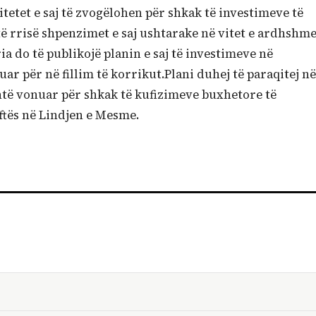
itetet e saj të zvogëlohen për shkak të investimeve të
ë rrisë shpenzimet e saj ushtarake në vitet e ardhshme
ia do të publikojë planin e saj të investimeve në
uar për në fillim të korrikut.Plani duhej të paraqitej në
 është vonuar për shkak të kufizimeve buxhetore të
ftës në Lindjen e Mesme.