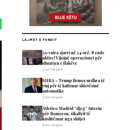
LAJMET E FUNDIT
30 vatra zjarri në 24 orë, 8 ende
aktive! Vijojnë operacionet për
shuarjen e flakëve
2 min më parë
SHBA – Trump firmos urdhra të
rinj për të kufizuar shtetësinë
automatike
2 min më parë
Atletico Madrid “djeg” Interin
për Romeron, zikaltrit të
kushtëzuar nga shitjet
8 min më parë