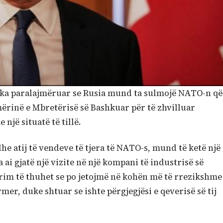
 ka paralajmëruar se Rusia mund ta sulmojë NATO-n që
mërinë e Mbretërisë së Bashkuar për të zhvilluar
 një situatë të tillë.
 dhe atij të vendeve të tjera të NATO-s, mund të ketë një
 ai gjatë një vizite në një kompani të industrisë së
rim të thuhet se po jetojmë në kohën më të rrezikshme
rmer, duke shtuar se ishte përgjegjësi e qeverisë së tij