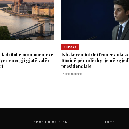
EUROPA
ik dritat e monumenteve
Ish-kryeministri francez akuz
syer energji gjatë valës
Rusinë për ndërhyrje në zgjed
it
presidenciale
15 orë më parë
SPORT & OPINION
ARTE