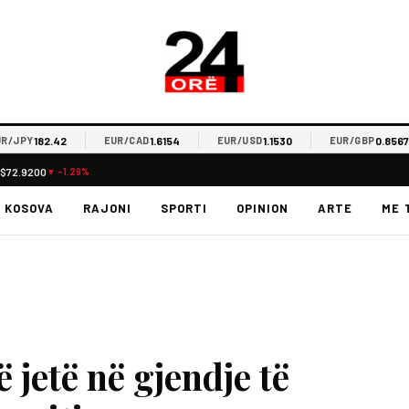
182.42
1.6154
1.1530
0.8567
PY
EUR/CAD
EUR/USD
EUR/GBP
L
$72.9200
▼ -1.29%
KOSOVA
RAJONI
SPORTI
OPINION
ARTE
ME 
 jetë në gjendje të