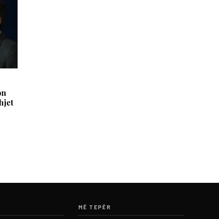
on
hjet
MË TEPËR