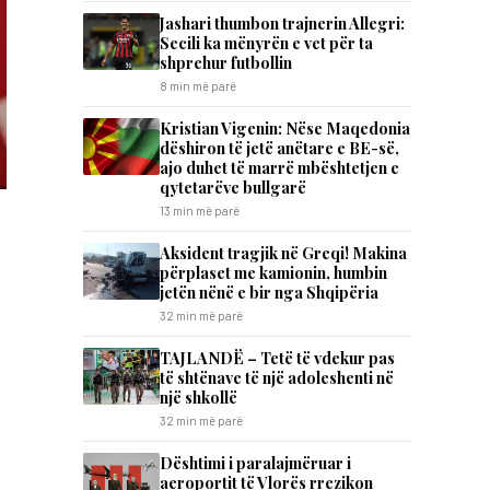
Jashari thumbon trajnerin Allegri:
Secili ka mënyrën e vet për ta
shprehur futbollin
8 min më parë
Kristian Vigenin: Nëse Maqedonia
dëshiron të jetë anëtare e BE-së,
ajo duhet të marrë mbështetjen e
qytetarëve bullgarë
13 min më parë
Aksident tragjik në Greqi! Makina
përplaset me kamionin, humbin
jetën nënë e bir nga Shqipëria
32 min më parë
TAJLANDË – Tetë të vdekur pas
të shtënave të një adoleshenti në
një shkollë
32 min më parë
Dështimi i paralajmëruar i
aeroportit të Vlorës rrezikon