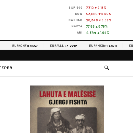
7,710
S&P 500
▼0.18%
53,885
DOW
▼0.85%
26,348
NASDAQ
▼0.06%
77.88
NAFTA
▲0.76%
4,344
ARI
▲1.04%
0.9357
93.2212
61.4970
EUR/CHF
EUR/ALL
EUR/MKD
EUR/R
🔍
TEPER