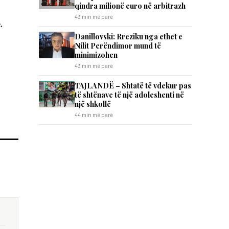
qindra milionë euro në arbitrazh
43 min më parë
.
Danillovski: Rreziku nga ethet e
Nilit Perëndimor mund të
minimizohen
43 min më parë
TAJLANDË – Shtatë të vdekur pas
të shtënave të një adoleshenti në
një shkollë
44 min më parë