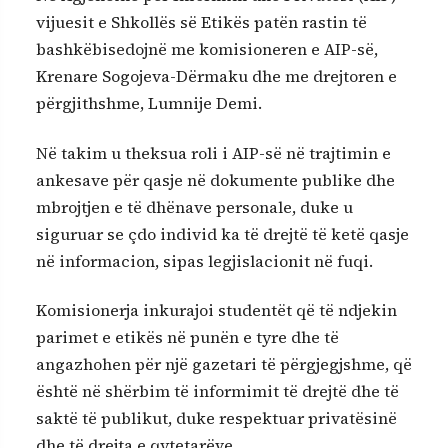
vijuesit e Shkollës së Etikës patën rastin të
bashkëbisedojnë me komisioneren e AIP-së,
Krenare Sogojeva-Dërmaku dhe me drejtoren e
përgjithshme, Lumnije Demi.
Në takim u theksua roli i AIP-së në trajtimin e
ankesave për qasje në dokumente publike dhe
mbrojtjen e të dhënave personale, duke u
siguruar se çdo individ ka të drejtë të ketë qasje
në informacion, sipas legjislacionit në fuqi.
Komisionerja inkurajoi studentët që të ndjekin
parimet e etikës në punën e tyre dhe të
angazhohen për një gazetari të përgjegjshme, që
është në shërbim të informimit të drejtë dhe të
saktë të publikut, duke respektuar privatësinë
dhe të drejta e qytetarëve.