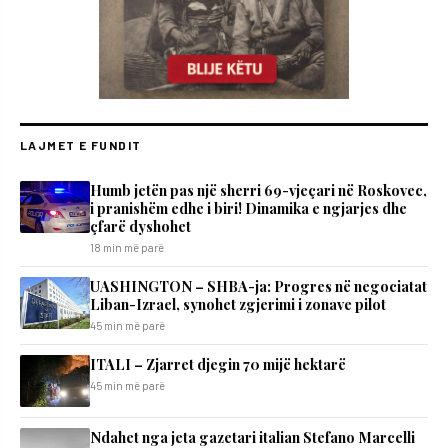
LAJMET E FUNDIT
Humb jetën pas një sherri 69-vjeçari në Roskovec,
i pranishëm edhe i biri! Dinamika e ngjarjes dhe
çfarë dyshohet
18 min më parë
UASHINGTON – SHBA-ja: Progres në negociatat
Liban-Izrael, synohet zgjerimi i zonave pilot
45 min më parë
ITALI – Zjarret djegin 70 mijë hektarë
45 min më parë
Ndahet nga jeta gazetari italian Stefano Marcelli