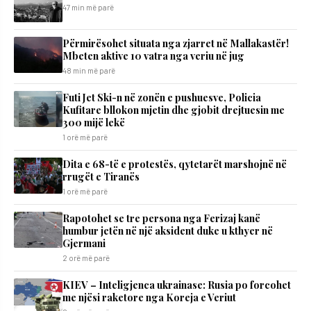
47 min më parë
Përmirësohet situata nga zjarret në Mallakastër!
Mbeten aktive 10 vatra nga veriu në jug
48 min më parë
Futi Jet Ski-n në zonën e pushuesve, Policia
Kufitare bllokon mjetin dhe gjobit drejtuesin me
300 mijë lekë
1 orë më parë
Dita e 68-të e protestës, qytetarët marshojnë në
rrugët e Tiranës
1 orë më parë
Rapotohet se tre persona nga Ferizaj kanë
humbur jetën në një aksident duke u kthyer në
Gjermani
2 orë më parë
KIEV – Inteligjenca ukrainase: Rusia po forcohet
me njësi raketore nga Koreja e Veriut