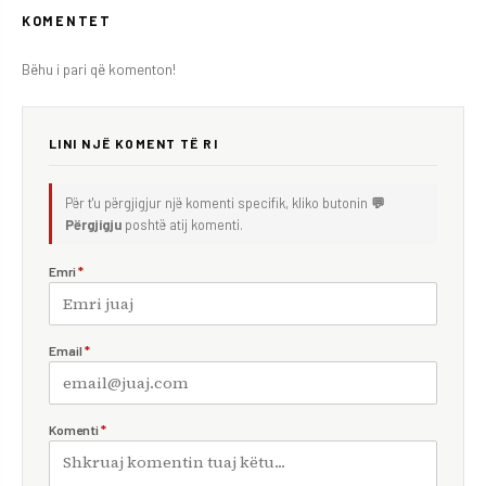
KOMENTET
Bëhu i pari që komenton!
LINI NJË KOMENT TË RI
Për t'u përgjigjur një komenti specifik, kliko butonin
💬
Përgjigju
poshtë atij komenti.
Emri
*
Email
*
Komenti
*