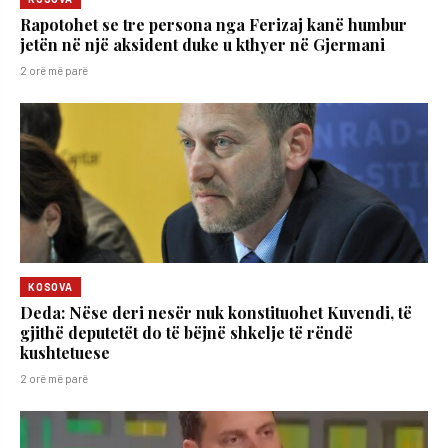
Rapotohet se tre persona nga Ferizaj kanë humbur
jetën në një aksident duke u kthyer në Gjermani
2 orë më parë
KOSOVA
Deda: Nëse deri nesër nuk konstituohet Kuvendi, të
gjithë deputetët do të bëjnë shkelje të rëndë
kushtetuese
2 orë më parë