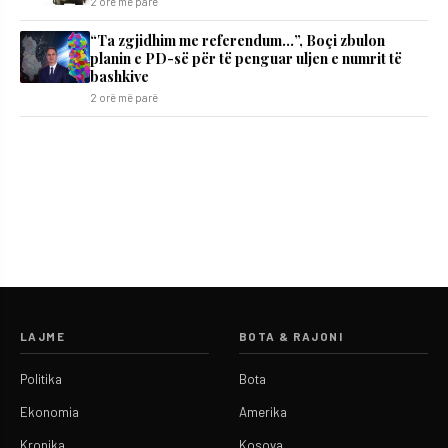
2 orë më parë
“Ta zgjidhim me referendum…”, Boçi zbulon
planin e PD-së për të penguar uljen e numrit të
bashkive
2 orë më parë
LAJME
BOTA & RAJONI
Politika
Bota
Ekonomia
Amerika
Kronika
Kosova