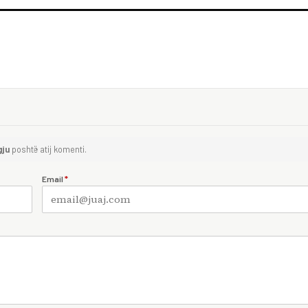
gju
poshtë atij komenti.
Email
*