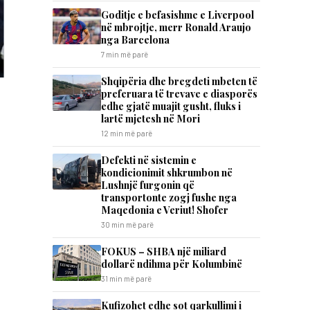
Goditje e befasishme e Liverpool
në mbrojtje, merr Ronald Araujo
nga Barcelona
7 min më parë
Shqipëria dhe bregdeti mbeten të
preferuara të trevave e diasporës
edhe gjatë muajit gusht, fluks i
lartë mjetesh në Mori
12 min më parë
Defekti në sistemin e
kondicionimit shkrumbon në
Lushnjë furgonin që
transportonte zogj fushe nga
Maqedonia e Veriut! Shofer
30 min më parë
FOKUS – SHBA një miliard
dollarë ndihma për Kolumbinë
31 min më parë
Kufizohet edhe sot qarkullimi i