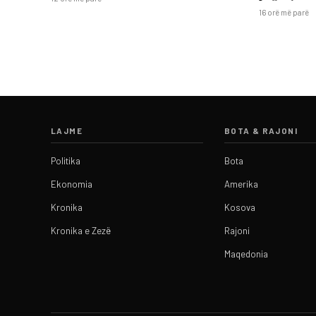
16 orë më parë
LAJME
BOTA & RAJONI
Politika
Bota
Ekonomia
Amerika
Kronika
Kosova
Kronika e Zezë
Rajoni
Maqedonia