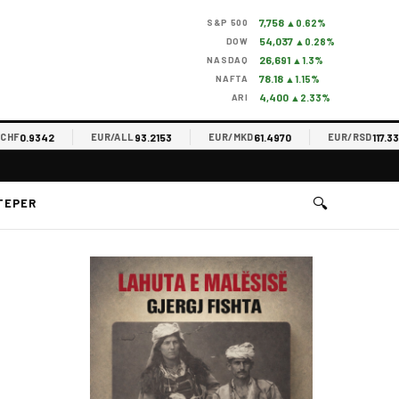
7,758
S&P 500
▲0.62%
54,037
DOW
▲0.28%
26,691
NASDAQ
▲1.3%
78.18
NAFTA
▲1.15%
4,400
ARI
▲2.33%
0.9342
93.2153
61.4970
117.3365
EUR/ALL
EUR/MKD
EUR/RSD
🔍
TEPER