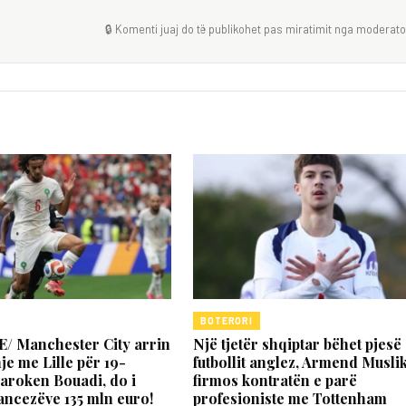
🔒 Komenti juaj do të publikohet pas miratimit nga moderator
BOTERORI
/ Manchester City arrin
Një tjetër shqiptar bëhet pjesë
e me Lille për 19-
futbollit anglez, Armend Musli
aroken Bouadi, do i
firmos kontratën e parë
ancezëve 135 mln euro!
profesioniste me Tottenham