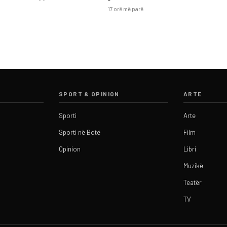
17 orë më parë
SPORT & OPINION
ARTE
Sporti
Arte
Sporti në Botë
Film
Opinion
Libri
Muzikë
Teatër
TV