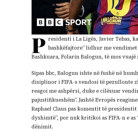
P
residenti i La Ligës, Javier Tebas, 
bashkëfajtore” lidhur me vendimet e
Bashkuara, Folarin Balogun, të mos vuajë 
Sipas bbc, Balogun ishte në fushë në humbje
disiplinor i FIFA-s vendosi të pezullonte 
reagoi me ashpërsi, duke e cilësuar vendi
pajustifikueshëm”. Jashtë Evropës reagime
Raphael Claus pas komentit të presidentit
dyshimtë”, por nuk kritikoi as FIFA-n e as 
dënimit.