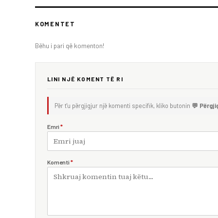
KOMENTET
Bëhu i pari që komenton!
LINI NJË KOMENT TË RI
Për t'u përgjigjur një komenti specifik, kliko butonin
💬 Përgji
Emri
*
Komenti
*