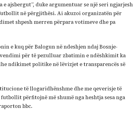
a e ajsbergut”, duke argumentuar se një seri ngjarjesh
futbollit në përgjithësi. Ai akuzoi organizatën për
ndimet shpesh merren përpara votimeve dhe pa
onin e kuq për Balogun në ndeshjen ndaj Bosnje-
vendimi për të pezulluar zbatimin e ndëshkimit ka
he ndikimet politike në lëvizjet e transparencës së
titucione të llogaridhënshme dhe me qeverisje të
futbollit përfitojnë më shumë nga heshtja sesa nga
raporton bbc.