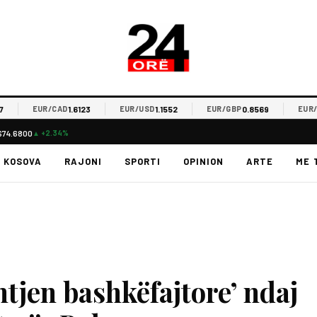
1.6123
1.1552
0.8569
EUR/CAD
EUR/USD
EUR/GBP
EUR/CHF
$74.6800
▲ +2.34%
KOSOVA
RAJONI
SPORTI
OPINION
ARTE
ME 
htjen bashkëfajtore’ ndaj