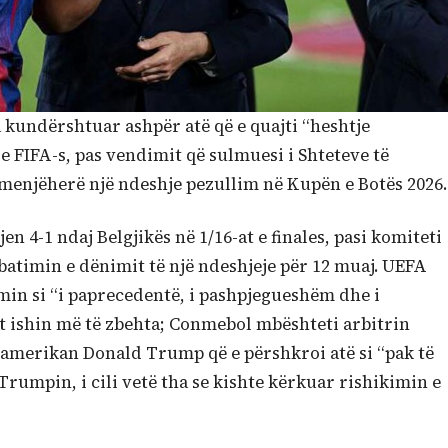
ka kundërshtuar ashpër atë që e quajti “heshtje
 FIFA-s, pas vendimit që sulmuesi i Shteteve të
menjëherë një ndeshje pezullim në Kupën e Botës 2026.
n 4-1 ndaj Belgjikës në 1/16-at e finales, pasi komiteti
zbatimin e dënimit të një ndeshjeje për 12 muaj. UEFA
min si “i paprecedentë, i pashpjegueshëm dhe i
t ishin më të zbehta; Conmebol mbështeti arbitrin
 amerikan Donald Trump që e përshkroi atë si “pak të
Trumpin, i cili vetë tha se kishte kërkuar rishikimin e