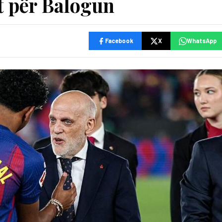
t për Balogun
Facebook
X
WhatsApp