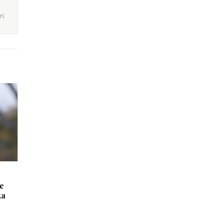
i.
 e
ka