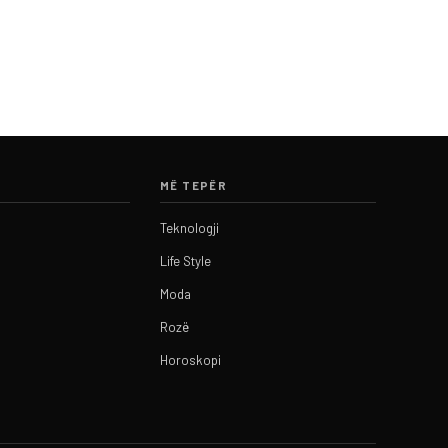
MË TEPËR
Teknologji
Life Style
Moda
Rozë
Horoskopi