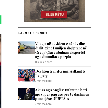
LAJMET E FUNDIT
Vdekja në aksident e nënës dhe
djalit, zi në familjen shqiptare në
Greqi! Çfarë zbuluan ekspertët
nga dinamika e përpla
0 min më parë
Dështon transferimi i Asllanit te
Leipzig
7 min më parë
Akuza nga Anglia: Infantino bëri
një super pagesë për të dashurën
punonjëse të UEFA-s
7 min më parë