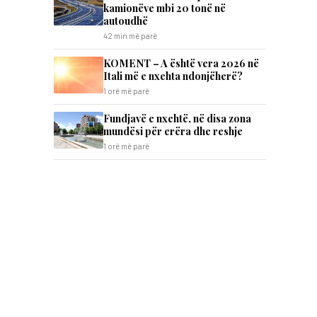
kamionëve mbi 20 tonë në
autoudhë
42 min më parë
KOMENT – A është vera 2026 në
Itali më e nxehta ndonjëherë?
1 orë më parë
Fundjavë e nxehtë, në disa zona
mundësi për erëra dhe reshje
1 orë më parë