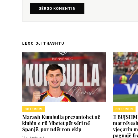
DËRGO KOMENTIN
LEXO GJITHASHTU
BOTERORI
BOTERORI
Marash Kumbulla prezantohet në
E BUJSHME
klubin e ri! Mbetet përsëri në
marrëveshj
Spanjë, por ndërron ekip
vjeçarin m
paguajë fr
12 orë më parë