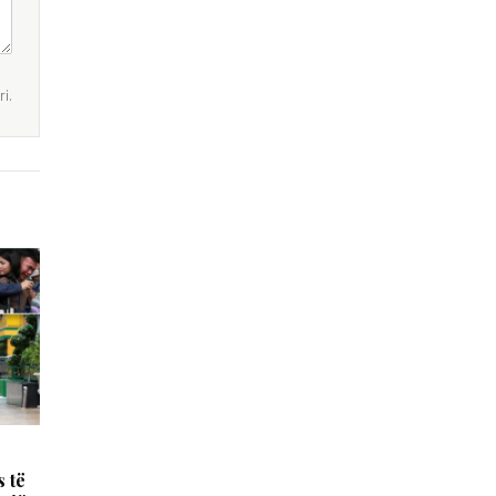
i.
 të