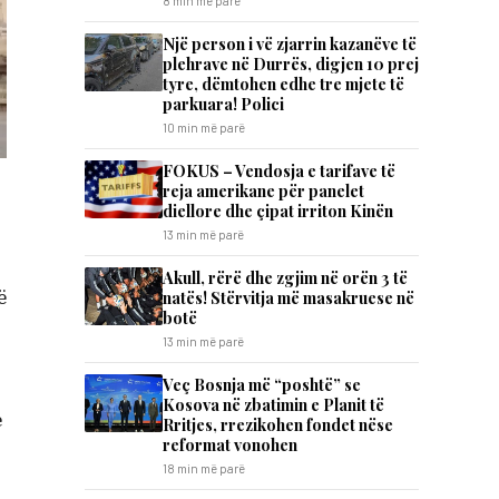
8 min më parë
Një person i vë zjarrin kazanëve të
plehrave në Durrës, digjen 10 prej
tyre, dëmtohen edhe tre mjete të
parkuara! Polici
10 min më parë
FOKUS – Vendosja e tarifave të
reja amerikane për panelet
diellore dhe çipat irriton Kinën
13 min më parë
Akull, rërë dhe zgjim në orën 3 të
ë
natës! Stërvitja më masakruese në
botë
13 min më parë
​Veç Bosnja më “poshtë” se
Kosova në zbatimin e Planit të
e
Rritjes, rrezikohen fondet nëse
reformat vonohen
18 min më parë