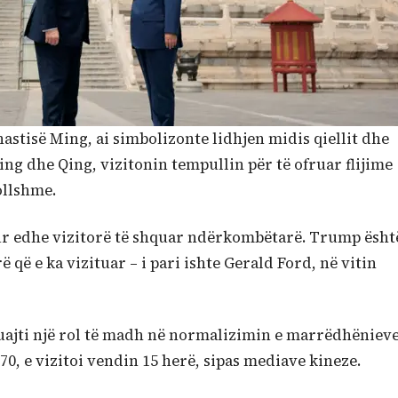
nastisë Ming, ai simbolizonte lidhjen midis qiellit dhe
ing dhe Qing, vizitonin tempullin për të ofruar flijime
bollshme.
ur edhe vizitorë të shquar ndërkombëtarë. Trump ësht
që e ka vizituar – i pari ishte Gerald Ford, në vitin
uajti një rol të madh në normalizimin e marrëdhëniev
70, e vizitoi vendin 15 herë, sipas mediave kineze.