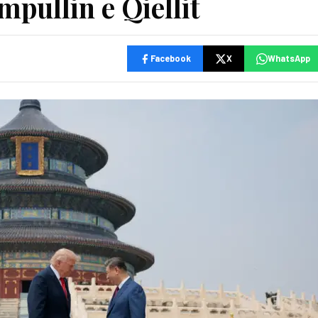
mpullin e Qiellit
Facebook
X
WhatsApp