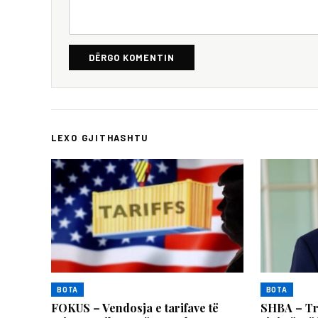
DËRGO KOMENTIN
LEXO GJITHASHTU
BOTA
BOTA
FOKUS – Vendosja e tarifave të
SHBA – Tr