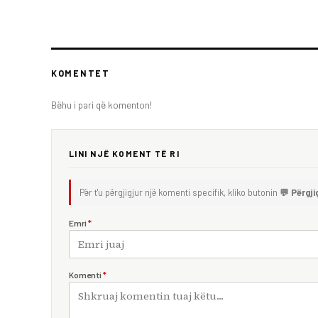
KOMENTET
Bëhu i pari që komenton!
LINI NJË KOMENT TË RI
Për t'u përgjigjur një komenti specifik, kliko butonin
💬 Përgji
Emri
*
Komenti
*