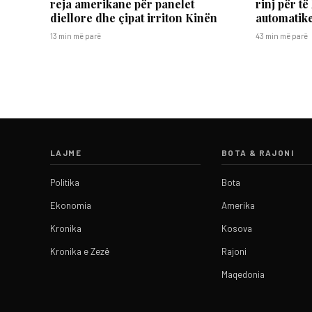
reja amerikane për panelet
rinj për të
diellore dhe çipat irriton Kinën
automatik
13 min më parë
43 min më parë
LAJME
BOTA & RAJONI
Politika
Bota
Ekonomia
Amerika
Kronika
Kosova
Kronika e Zezë
Rajoni
Maqedonia