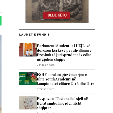
LAJMET E FUNDIT
Parlamenti Studentor i UEJL-së
dorëzon kërkesë për zhvillimin e
Provimit të Jurisprudencës edhe
në gjuhën shqipe
2 min më parë
FSHF miraton pjesëmarrjen e
Elite Youth Academy në
kampionatet elitare U-16 dhe U-17
3 min më parë
Ekspozita “Fustanella” sjell në
Berat simbolin e identitetit
shqiptar