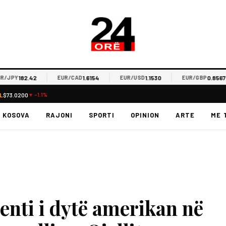
182.42
1.6154
1.1530
0.8567
JPY
EUR/CAD
EUR/USD
EUR/GBP
L
$73.0200
▼ -1.1%
KOSOVA
RAJONI
SPORTI
OPINION
ARTE
ME 
enti i dytë amerikan në