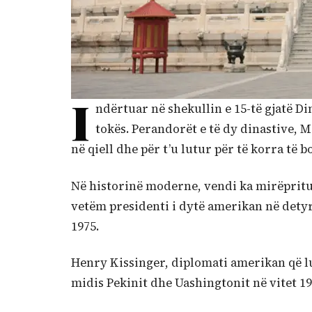
I
ndërtuar në shekullin e 15-të gjatë Di
tokës. Perandorët e të dy dinastive, M
në qiell dhe për t’u lutur për të korra të 
Në historinë moderne, vendi ka mirëprit
vetëm presidenti i dytë amerikan në detyrë 
1975.
Henry Kissinger, diplomati amerikan që l
midis Pekinit dhe Uashingtonit në vitet 19