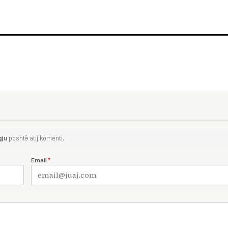
gju
poshtë atij komenti.
Email
*