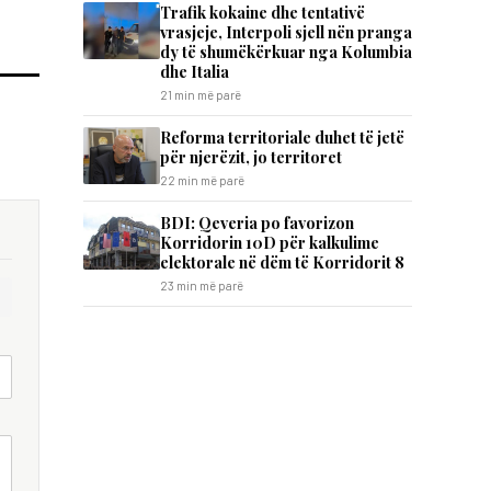
Trafik kokaine dhe tentativë
vrasjeje, Interpoli sjell nën pranga
dy të shumëkërkuar nga Kolumbia
dhe Italia
21 min më parë
Reforma territoriale duhet të jetë
për njerëzit, jo territoret
22 min më parë
BDI: Qeveria po favorizon
Korridorin 10D për kalkulime
elektorale në dëm të Korridorit 8
23 min më parë