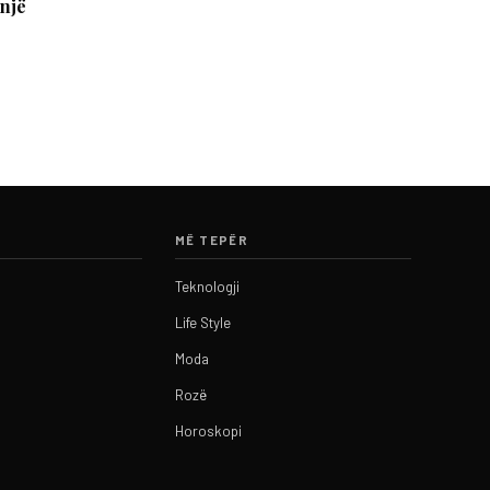
 një
MË TEPËR
Teknologji
Life Style
Moda
Rozë
Horoskopi