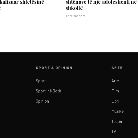
 kufizuar shtetësinë
shtënave të një adoleshenti në
e
shkollë
1 orë më parë
SPORT & OPINION
ARTE
Sporti
Arte
Sporti në Botë
Film
Opinion
Libri
Muzikë
Teatër
TV