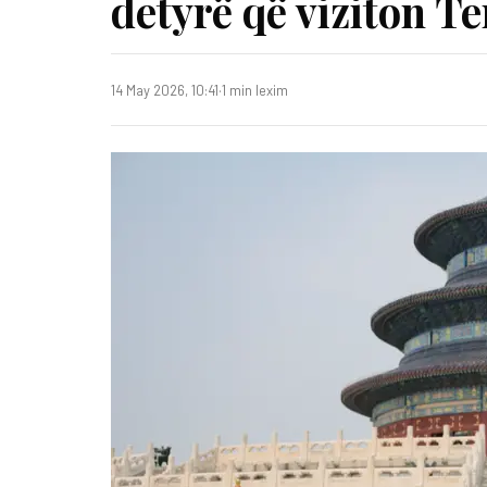
detyrë që viziton Te
14 May 2026, 10:41
·
1 min lexim