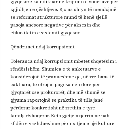
gjyqësore ka ndikuar në krijimin e vonesave për
zgjidhjen e çështjeve. Kjo na shtyn të mendojmë
se reformat strukturore mund të kenë sjellë
pasoja anësore negative për aksesin dhe
efikasitetin e sistemit gjyqësor.
Qëndrimet ndaj korrupsionit
Toleranca ndaj korrupsionit mbetet shqetësim i
rëndësishëm. Shumica e të anketuarve e
konsiderojnë të pranueshme që, në rrethana të
caktuara, të ofrojnë pagesa nën dorë për
gjyqtarët ose prokurorët, dhe më shumë se
gjysma raportojnë se praktika të tilla janë
përdorur konkretisht në rrethin e tyre
familjar/shoqëror. Këto gjetje nxjerrin në pah
sfidën e vazhdueshme për nxitjen e një kulture