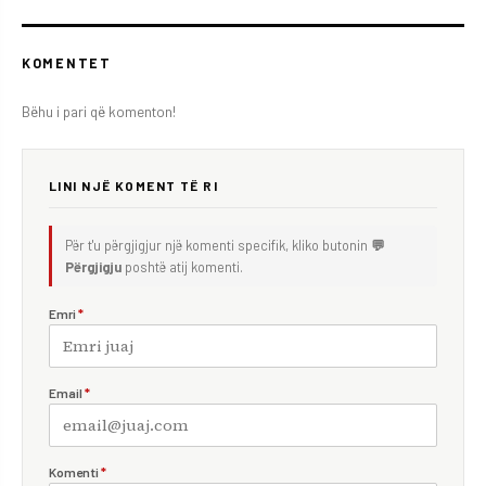
KOMENTET
Bëhu i pari që komenton!
LINI NJË KOMENT TË RI
Për t'u përgjigjur një komenti specifik, kliko butonin
💬
Përgjigju
poshtë atij komenti.
Emri
*
Email
*
Komenti
*