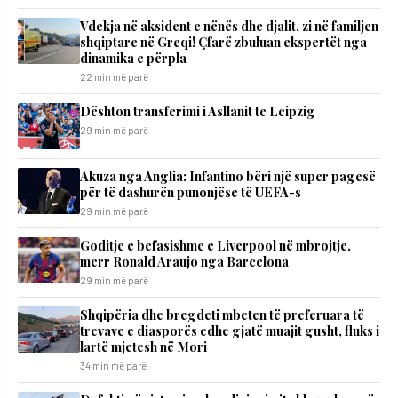
Vdekja në aksident e nënës dhe djalit, zi në familjen
shqiptare në Greqi! Çfarë zbuluan ekspertët nga
dinamika e përpla
22 min më parë
Dështon transferimi i Asllanit te Leipzig
29 min më parë
Akuza nga Anglia: Infantino bëri një super pagesë
për të dashurën punonjëse të UEFA-s
29 min më parë
Goditje e befasishme e Liverpool në mbrojtje,
merr Ronald Araujo nga Barcelona
29 min më parë
Shqipëria dhe bregdeti mbeten të preferuara të
trevave e diasporës edhe gjatë muajit gusht, fluks i
lartë mjetesh në Mori
34 min më parë