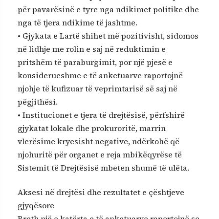
për pavarësinë e tyre nga ndikimet politike dhe
nga të tjera ndikime të jashtme.
• Gjykata e Lartë shihet më pozitivisht, sidomos
në lidhje me rolin e saj në reduktimin e
pritshëm të paraburgimit, por një pjesë e
konsiderueshme e të anketuarve raportojnë
njohje të kufizuar të veprimtarisë së saj në
pëgjithësi.
• Institucionet e tjera të drejtësisë, përfshirë
gjykatat lokale dhe prokuroritë, marrin
vlerësime kryesisht negative, ndërkohë që
njohuritë për organet e reja mbikëqyrëse të
Sistemit të Drejtësisë mbeten shumë të ulëta.
Aksesi në drejtësi dhe rezultatet e çështjeve
gjyqësore
Rreth një e katërta e të anketuarve raportojnë se