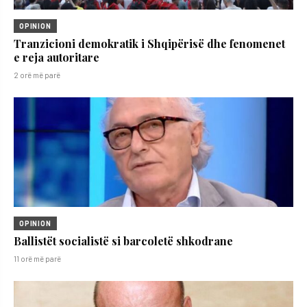
OPINION
Tranzicioni demokratik i Shqipërisë dhe fenomenet
e reja autoritare
2 orë më parë
OPINION
Ballistët socialistë si barcoletë shkodrane
11 orë më parë