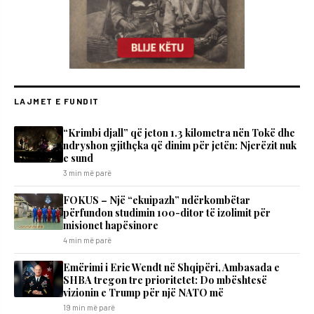
LAJMET E FUNDIT
“Krimbi djall” që jeton 1.3 kilometra nën Tokë dhe
ndryshon gjithçka që dinim për jetën: Njerëzit nuk
e sund
3 min më parë
FOKUS – Një “ekuipazh” ndërkombëtar
përfundon studimin 100-ditor të izolimit për
misionet hapësinore
4 min më parë
Emërimi i Eric Wendt në Shqipëri, Ambasada e
SHBA tregon tre prioritetet: Do mbështesë
vizionin e Trump për një NATO më
19 min më parë