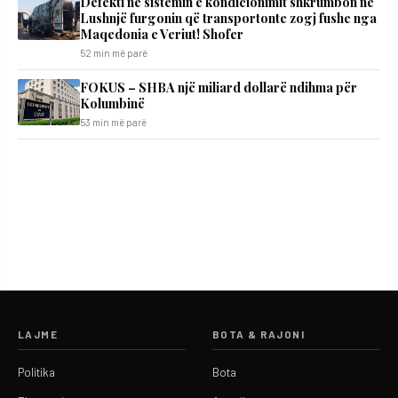
Defekti në sistemin e kondicionimit shkrumbon në
Lushnjë furgonin që transportonte zogj fushe nga
Maqedonia e Veriut! Shofer
52 min më parë
FOKUS – SHBA një miliard dollarë ndihma për
Kolumbinë
53 min më parë
LAJME
BOTA & RAJONI
Politika
Bota