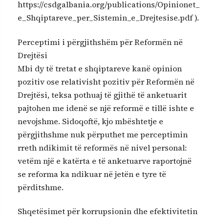
https://csdgalbania.org/publications/Opinionet_
e_Shqiptareve_per_Sistemin_e_Drejtesise.pdf ).
Perceptimi i përgjithshëm për Reformën në
Drejtësi
Mbi dy të tretat e shqiptareve kanë opinion
pozitiv ose relativisht pozitiv për Reformën në
Drejtësi, teksa pothuaj të gjithë të anketuarit
pajtohen me idenë se një reformë e tillë ishte e
nevojshme. Sidoqoftë, kjo mbështetje e
përgjithshme nuk përputhet me perceptimin
rreth ndikimit të reformës në nivel personal:
vetëm një e katërta e të anketuarve raportojnë
se reforma ka ndikuar në jetën e tyre të
përditshme.
Shqetësimet për korrupsionin dhe efektivitetin