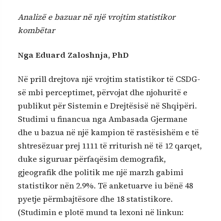
Analizë e bazuar në një vrojtim statistikor
kombëtar
Nga Eduard Zaloshnja, PhD
Në prill drejtova një vrojtim statistikor të CSDG-
së mbi perceptimet, përvojat dhe njohuritë e
publikut për Sistemin e Drejtësisë në Shqipëri.
Studimi u financua nga Ambasada Gjermane
dhe u bazua në një kampion të rastësishëm e të
shtresëzuar prej 1111 të rriturish në të 12 qarqet,
duke siguruar përfaqësim demografik,
gjeografik dhe politik me një marzh gabimi
statistikor nën 2.9%. Të anketuarve iu bënë 48
pyetje përmbajtësore dhe 18 statistikore.
(Studimin e plotë mund ta lexoni në linkun: