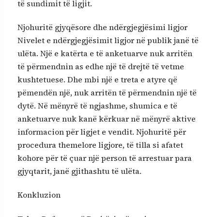
të sundimit të ligjit.
Njohuritë gjyqësore dhe ndërgjegjësimi ligjor
Nivelet e ndërgjegjësimit ligjor në publik janë të
ulëta. Një e katërta e të anketuarve nuk arritën
të përmendnin as edhe një të drejtë të vetme
kushtetuese. Dhe mbi një e treta e atyre që
pëmendën një, nuk arritën të përmendnin një të
dytë. Në mënyrë të ngjashme, shumica e të
anketuarve nuk kanë kërkuar në mënyrë aktive
informacion për ligjet e vendit. Njohuritë për
procedura themelore ligjore, të tilla si afatet
kohore për të çuar një person të arrestuar para
gjyqtarit, janë gjithashtu të ulëta.
Konkluzion