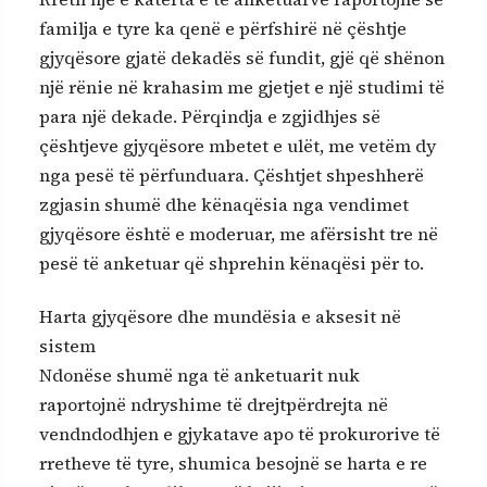
familja e tyre ka qenë e përfshirë në çështje
gjyqësore gjatë dekadës së fundit, gjë që shënon
një rënie në krahasim me gjetjet e një studimi të
para një dekade. Përqindja e zgjidhjes së
çështjeve gjyqësore mbetet e ulët, me vetëm dy
nga pesë të përfunduara. Çështjet shpeshherë
zgjasin shumë dhe kënaqësia nga vendimet
gjyqësore është e moderuar, me afërsisht tre në
pesë të anketuar që shprehin kënaqësi për to.
Harta gjyqësore dhe mundësia e aksesit në
sistem
Ndonëse shumë nga të anketuarit nuk
raportojnë ndryshime të drejtpërdrejta në
vendndodhjen e gjykatave apo të prokurorive të
rretheve të tyre, shumica besojnë se harta e re