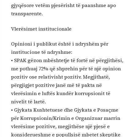
gjyqësore vetëm pjesërisht të paanshme apo
transparente.
Vlerësimet institucionale
Opinioni i publikut është i ndryshëm për
institucione të ndryshme:
• SPAK gëzon mbështetje të fortë në përgjithësi,
me pothuaj 72% që shprehin për të një opinion
pozitiv ose relativisht pozitiv. Megjithatë,
përgjigjet pozitive janë më të pakta në
vlerësimin e luftës kundër korrupsionit të
nivelit të lartë.
• Gjykata Kushtetuese dhe Gjykata e Posaçme
për Korrupsionin/Krimin e Organizuar marrin
vlerësime pozitive, megjithëse një pjesë e
konsiderueshme e popullsisë mbetet skeptike