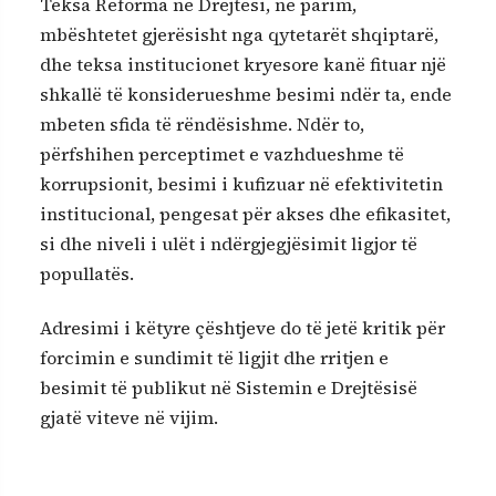
Teksa Reforma në Drejtësi, në parim,
mbështetet gjerësisht nga qytetarët shqiptarë,
dhe teksa institucionet kryesore kanë fituar një
shkallë të konsiderueshme besimi ndër ta, ende
mbeten sfida të rëndësishme. Ndër to,
përfshihen perceptimet e vazhdueshme të
korrupsionit, besimi i kufizuar në efektivitetin
institucional, pengesat për akses dhe efikasitet,
si dhe niveli i ulët i ndërgjegjësimit ligjor të
popullatës.
Adresimi i këtyre çështjeve do të jetë kritik për
forcimin e sundimit të ligjit dhe rritjen e
besimit të publikut në Sistemin e Drejtësisë
gjatë viteve në vijim.