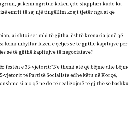
nigrimi, ja kemi ngritur kokën çdo shqiptari kudo ku
 emrit të saj një tingëllim krejt tjetër nga ai që
an, ai shtoi se “mbi të gjitha, është krenaria jonë që
si kemi mbyllur fazën e çeljes së të gjithë kapitujve për
s së të gjithë kapitujve të negociatave.”
 festën e 35-vjetorit:“Ne themi atë që bëjmë dhe bëjm
35-vjetorit të Partisë Socialiste edhe këtu në Korçë,
onshme si ajo që ne do të realizojmë të gjithë së bashk