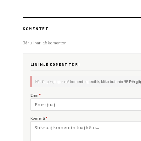
KOMENTET
Bëhu i pari që komenton!
LINI NJË KOMENT TË RI
Për t'u përgjigjur një komenti specifik, kliko butonin
💬 Përgji
Emri
*
Komenti
*