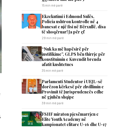
15 min më parë
Ekzekutimi i Edmond Sulës,
Policia ushtron kontrolle në 4
banesat e një fisi në Bërxullë, disa
të shoqëruar! Ja për çf
29 min më parë
“Nuk ka më hapësirë për
justifikime”, GLPS bën thirrje për
konstituimin e Kuvendit brenda
afatit kushtetues
35 min më parë
Parlamenti Studentor i UEJL-së
dorëzon kërkesë për zhvillimin e
Provimit të Jurisprudencës edhe
ë
në gjuhën shqipe
39 min më parë
FSHF miraton pjesëmarrjen e
6
Elite Youth Academy në
kampionatet elitare U-16 dhe U-17