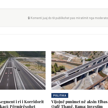
🔒 Komenti juaj do të publikohet pas miratimit nga moderator
POLITIKA
segment i ri i Korridorit
Vijojnë punimet në aksin Elba
akaçi: Përmirësohet
Qafë Thanë, Rama: Investim