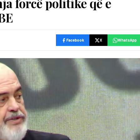
a forcë politike që e
 BE
Facebook
X
WhatsApp