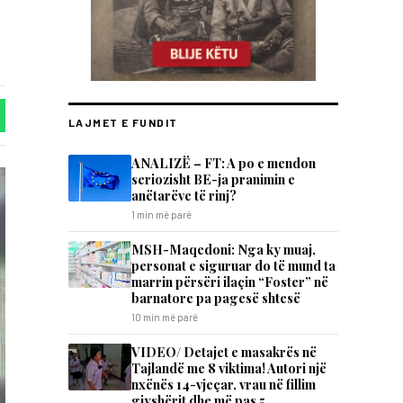
LAJMET E FUNDIT
ANALIZË – FT: A po e mendon
seriozisht BE-ja pranimin e
anëtarëve të rinj?
1 min më parë
MSH-Maqedoni: Nga ky muaj,
personat e siguruar do të mund ta
marrin përsëri ilaçin “Foster” në
barnatore pa pagesë shtesë
10 min më parë
VIDEO/ Detajet e masakrës në
Tajlandë me 8 viktima! Autori një
nxënës 14-vjeçar, vrau në fillim
gjyshërit dhe më pas 5