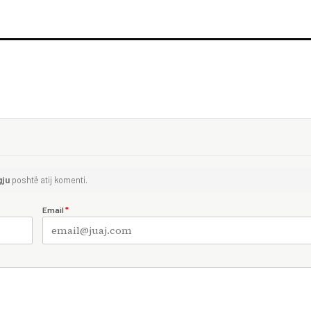
gju
poshtë atij komenti.
Email
*