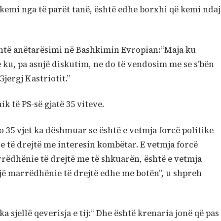
 kemi nga të parët tanë, është edhe borxhi që kemi ndaj
shtë anëtarësimi në Bashkimin Evropian:“Maja ku
 ku, pa asnjë diskutim, ne do të vendosim me se s’bën
Gjergj Kastriotit.”
k të PS-së gjatë 35 viteve.
ëto 35 vjet ka dëshmuar se është e vetmja forcë politike
e të drejtë me interesin kombëtar. E vetmja forcë
arrëdhënie të drejtë me të shkuarën, është e vetmja
 një marrëdhënie të drejtë edhe me botën”, u shpreh
sjellë qeverisja e tij:“ Dhe është krenaria jonë që pas