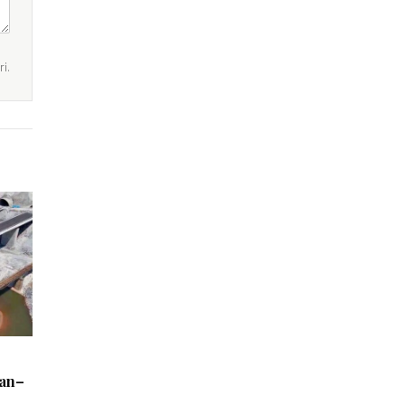
i.
san–