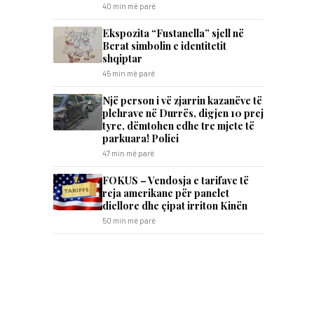
40 min më parë
Ekspozita “Fustanella” sjell në
Berat simbolin e identitetit
shqiptar
45 min më parë
Një person i vë zjarrin kazanëve të
plehrave në Durrës, digjen 10 prej
tyre, dëmtohen edhe tre mjete të
parkuara! Polici
47 min më parë
FOKUS – Vendosja e tarifave të
reja amerikane për panelet
diellore dhe çipat irriton Kinën
50 min më parë