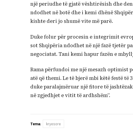
një periudhe të gjatë vështirësish dhe de
ndodhet në botë dhe i kemi dhënë Shqipërisë
kishte deri jo shumë vite më parë.
Duke folur për procesin e integrimit evropi
sot Shqipëria ndodhet në një fazë tjetër pa
negociatat. Tani kemi hapur fazën e mbyllje
Rama përfundoi me një mesazh optimist për
atë që themi. Le të bjerë mbi këtë festë të 
duke paralajmëruar një fitore të jashtëzak
në zgjedhjet e vitit të ardhshëm”.
Tema:
kryesore