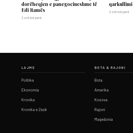
dorëheqjen e panegociueshme të
qarkullimi
Edi Ramës
2 orë më parë
2 orë më parë
LAJME
BOTA & RAJONI
Politika
Bota
Ekonomia
Amerika
Kronika
Kosova
Kronika e Zezë
Rajoni
Maqedonia