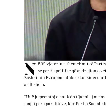
N
ë 35-vjetorin e themelimit të Parti
se partia politike që ai drejton e v
Bashkimin Evropian, duke e konsideruar k
ardhshëm.
“Unë ju premtoj që nuk do t’ju mbaj me një 
maji i para pak ditëve, kur Partia Socialis