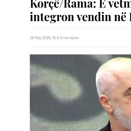
Korçë/Rama: E vetmj
integron vendin në
28 May 2026, 18:41
·
3 min lexim