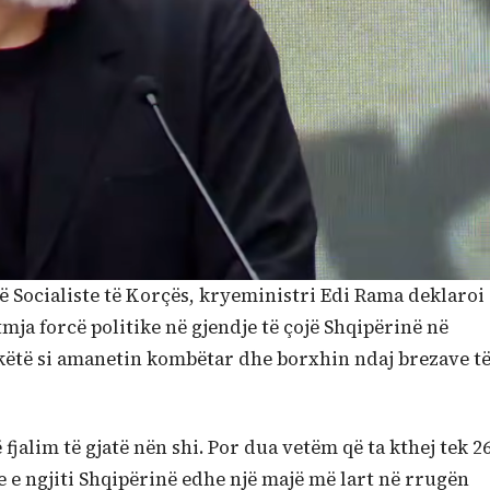
së Socialiste të Korçës, kryeministri Edi Rama deklaroi
etmja forcë politike në gjendje të çojë Shqipërinë në
ëtë si amanetin kombëtar dhe borxhin ndaj brezave t
fjalim të gjatë nën shi. Por dua vetëm që ta kthej tek 2
te e ngjiti Shqipërinë edhe një majë më lart në rrugën