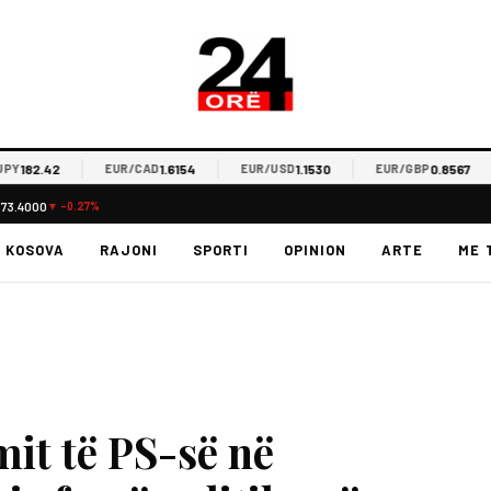
82.42
1.6154
1.1530
0.8567
EUR/CAD
EUR/USD
EUR/GBP
E
$73.4000
▼ -0.27%
KOSOVA
RAJONI
SPORTI
OPINION
ARTE
ME 
mit të PS-së në