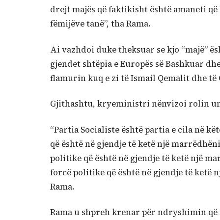
drejt majës që faktikisht është amaneti që
fëmijëve tanë”, tha Rama.
Ai vazhdoi duke theksuar se kjo “majë” ë
gjendet shtëpia e Europës së Bashkuar dhe
flamurin kuq e zi të Ismail Qemalit dhe të 
Gjithashtu, kryeministri nënvizoi rolin uni
“Partia Socialiste është partia e cila në k
që është në gjendje të ketë një marrëdhëni
politike që është në gjendje të ketë një m
forcë politike që është në gjendje të ketë
Rama.
Rama u shpreh krenar për ndryshimin që ka 