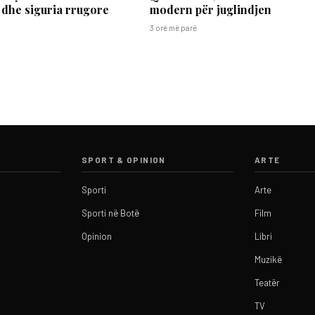
 dhe siguria rrugore
modern për juglindjen
3 orë më parë
SPORT & OPINION
ARTE
Sporti
Arte
Sporti në Botë
Film
Opinion
Libri
Muzikë
Teatër
TV