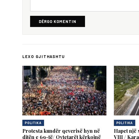
DËRGO KOMENTIN
LEXO GJITHASHTU
POLITIKA
POLITIKA
Protesta kundër qeverisë hyn në
Hapet një 
ditën e 69-të/ Qytetarët kërkojnë
VIII / Kar