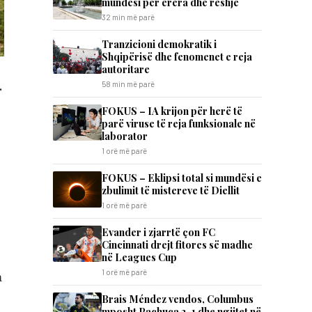
mundësi për erëra dhe reshje
32 min më parë
Tranzicioni demokratik i
Shqipërisë dhe fenomenet e reja
autoritare
.
58 min më parë
FOKUS – IA krijon për herë të
parë viruse të reja funksionale në
laborator
1 orë më parë
FOKUS – Eklipsi total si mundësi e
zbulimit të mistereve të Diellit
1 orë më parë
Evander i zjarrtë çon FC
Cincinnati drejt fitores së madhe
në Leagues Cup
1 orë më parë
m
Brais Méndez vendos, Columbus
mposht Pachuca 2-1 dhe ngjitet në