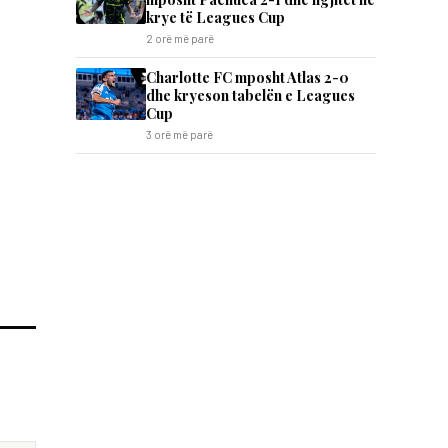
krye të Leagues Cup
2 orë më parë
Charlotte FC mposht Atlas 2-0
dhe kryeson tabelën e Leagues
Cup
3 orë më parë