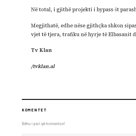
Në total, i gjithë projekti i bypass-it para
Megjithatë, edhe nëse gjithçka shkon sipa
vjet të tjera, trafiku në hyrje të Elbasani
Tv Klan
/tvklan.al
KOMENTET
Bëhu i pari që komenton!