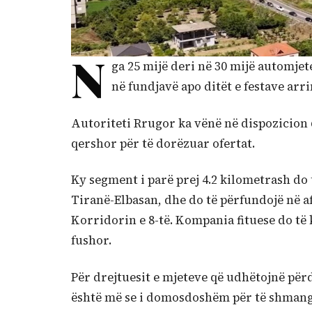
N
ga 25 mijë deri në 30 mijë automjet
në fundjavë apo ditët e festave arr
Autoriteti Rrugor ka vënë në dispozicion 
qershor për të dorëzuar ofertat.
Ky segment i parë prej 4.2 kilometrash do
Tiranë-Elbasan, dhe do të përfundojë në a
Korridorin e 8-të. Kompania fituese do të 
fushor.
Për drejtuesit e mjeteve që udhëtojnë përd
është më se i domosdoshëm për të shmangu