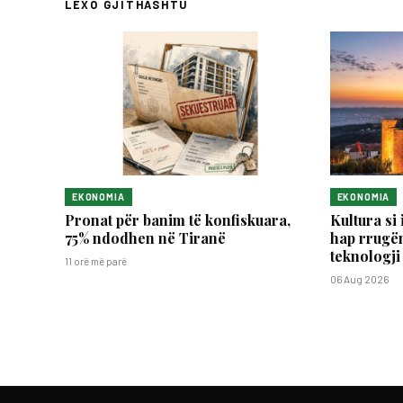
LEXO GJITHASHTU
EKONOMIA
EKONOMIA
Pronat për banim të konfiskuara,
Kultura si 
75% ndodhen në Tiranë
hap rrugën
teknologji
11 orë më parë
06 Aug 2026