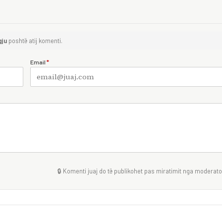
gju
poshtë atij komenti.
Email
*
🔒 Komenti juaj do të publikohet pas miratimit nga moderator