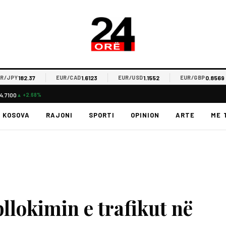
182.37
1.6123
1.1552
0.8569
PY
EUR/CAD
EUR/USD
EUR/GBP
4.7100
▲ +2.68%
KOSOVA
RAJONI
SPORTI
OPINION
ARTE
ME 
llokimin e trafikut në