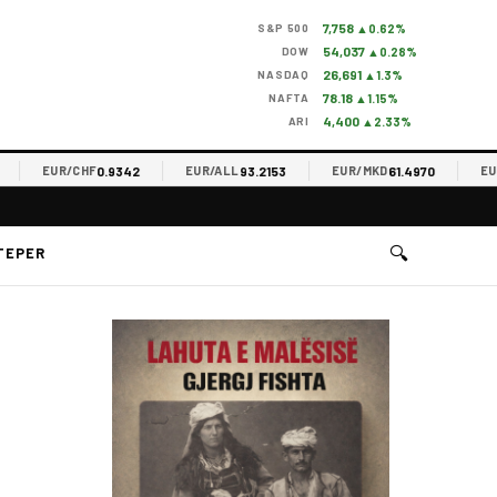
7,758
S&P 500
▲0.62%
54,037
DOW
▲0.28%
26,691
NASDAQ
▲1.3%
78.18
NAFTA
▲1.15%
4,400
ARI
▲2.33%
0.9342
93.2153
61.4970
EUR/CHF
EUR/ALL
EUR/MKD
EUR/R
🔍
TEPER