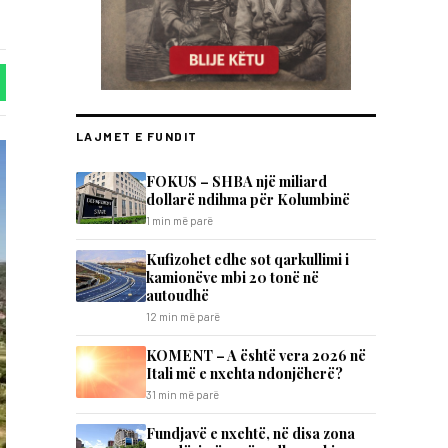
LAJMET E FUNDIT
FOKUS – SHBA një miliard
dollarë ndihma për Kolumbinë
1 min më parë
Kufizohet edhe sot qarkullimi i
kamionëve mbi 20 tonë në
autoudhë
12 min më parë
KOMENT – A është vera 2026 në
Itali më e nxehta ndonjëherë?
31 min më parë
Fundjavë e nxehtë, në disa zona