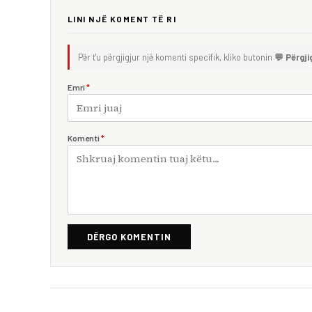
LINI NJË KOMENT TË RI
Për t'u përgjigjur një komenti specifik, kliko butonin
💬 Përgji
Emri
*
Komenti
*
DËRGO KOMENTIN