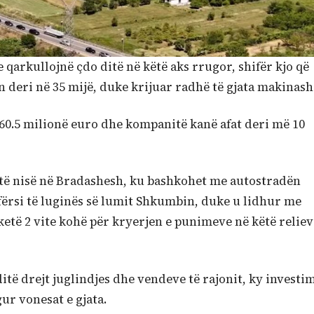
e qarkullojnë çdo ditë në këtë aks rrugor, shifër kjo që
in deri në 35 mijë, duke krijuar radhë të gjata makinash
60.5 milionë euro dhe kompanitë kanë afat deri më 10
 të nisë në Bradashesh, ku bashkohet me autostradën
fërsi të luginës së lumit Shkumbin, duke u lidhur me
ketë 2 vite kohë për kryerjen e punimeve në këtë reliev
itë drejt juglindjes dhe vendeve të rajonit, ky investi
r vonesat e gjata.