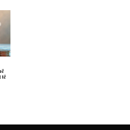
në
 të