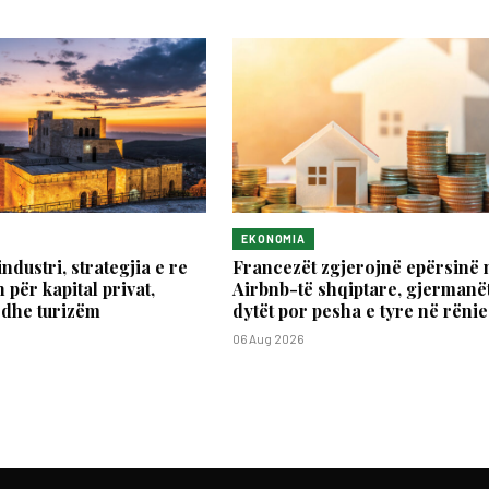
EKONOMIA
industri, strategjia e re
Francezët zgjerojnë epërsinë 
 për kapital privat,
Airbnb-të shqiptare, gjermanët
 dhe turizëm
dytët por pesha e tyre në rënie
06 Aug 2026