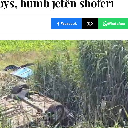
ys, humb jetën shoferi
Facebook
X
WhatsApp