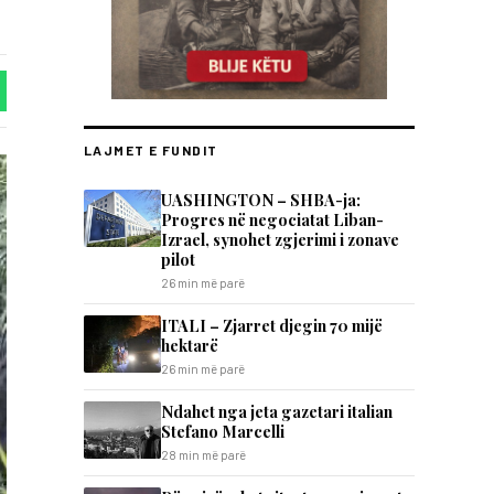
LAJMET E FUNDIT
UASHINGTON – SHBA-ja:
Progres në negociatat Liban-
Izrael, synohet zgjerimi i zonave
pilot
26 min më parë
ITALI – Zjarret djegin 70 mijë
hektarë
26 min më parë
Ndahet nga jeta gazetari italian
Stefano Marcelli
28 min më parë