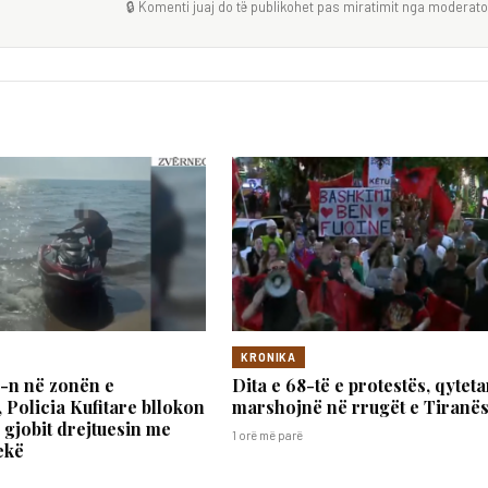
🔒 Komenti juaj do të publikohet pas miratimit nga moderator
KRONIKA
ki-n në zonën e
Dita e 68-të e protestës, qyteta
 Policia Kufitare bllokon
marshojnë në rrugët e Tiranë
 gjobit drejtuesin me
1 orë më parë
ekë