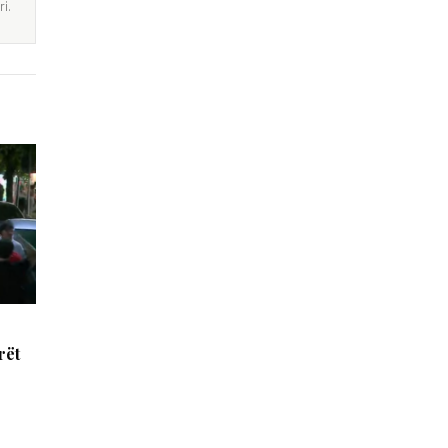
i.
rët
s