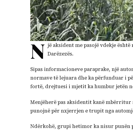
N
jë aksident me pasojë vdekje është 
Darëzezës.
Sipas informacioneve paraprake, një automj
normave të lejuara dhe ka përfunduar i pë
fortë, drejtuesi i mjetit ka humbur jetën 
Menjëherë pas aksidentit kanë mbërritur sh
punojnë për nxjerrjen e trupit nga automjet
Ndërkohë, grupi hetimor ka nisur punën pë