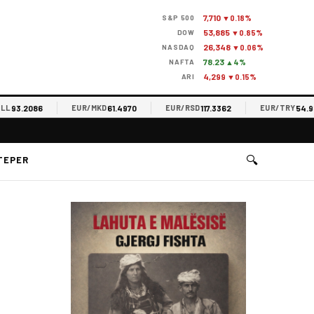
7,710
S&P 500
▼0.18%
53,885
DOW
▼0.85%
26,348
NASDAQ
▼0.06%
78.23
NAFTA
▲4%
4,299
ARI
▼0.15%
3.2086
61.4970
117.3362
54.9819
EUR/MKD
EUR/RSD
EUR/TRY
🔍
TEPER