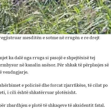
regjistruar mesditën e sotme në rrugën e re drejt
et ka dalë nga rruga si pasojë e shpejtësisë tej
rmbysur në kanalin anësor. Për shkak të përplasjes së
në vendngjarje.
ërbimet e policisë dhe forcat zjarrfikëse, të cilat po
i, i cili është shkatërruar plotësisht.
r zbardhjen e plotë të shkaqeve të aksidentit fatal.