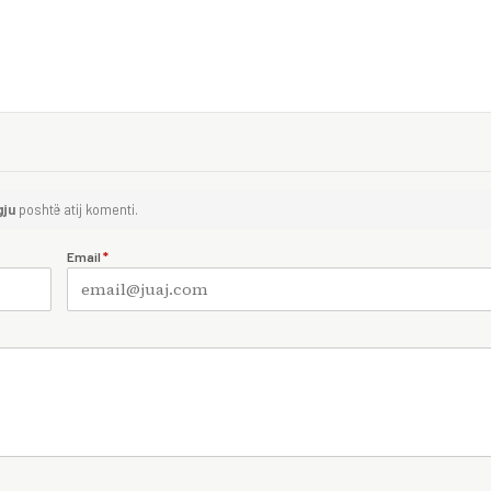
gju
poshtë atij komenti.
Email
*