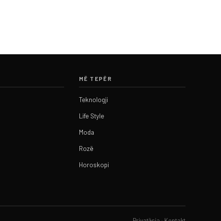
MË TEPËR
Teknologji
Life Style
Moda
Rozë
Horoskopi
Privatësia
·
Kontakt