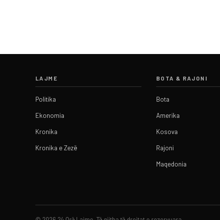
LAJME
BOTA & RAJONI
Politika
Bota
Ekonomia
Amerika
Kronika
Kosova
Kronika e Zezë
Rajoni
Maqedonia
© 2026 24 Orë Lajme. Të gjitha të drejtat e rezervuara.