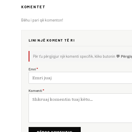
KOMENTET
Bëhu i pari që komenton!
LINI NJË KOMENT TË RI
Për t'u përgjigjur një komenti specifik, kliko butonin
💬 Përgji
Emri
*
Komenti
*