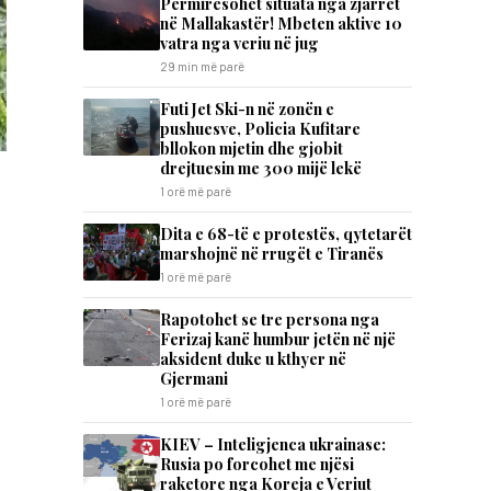
Përmirësohet situata nga zjarret
në Mallakastër! Mbeten aktive 10
vatra nga veriu në jug
29 min më parë
Futi Jet Ski-n në zonën e
pushuesve, Policia Kufitare
bllokon mjetin dhe gjobit
drejtuesin me 300 mijë lekë
1 orë më parë
Dita e 68-të e protestës, qytetarët
marshojnë në rrugët e Tiranës
1 orë më parë
Rapotohet se tre persona nga
Ferizaj kanë humbur jetën në një
aksident duke u kthyer në
Gjermani
1 orë më parë
KIEV – Inteligjenca ukrainase:
Rusia po forcohet me njësi
raketore nga Koreja e Veriut