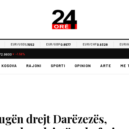
1.1552
0.8577
0.9328
9
EUR/USD
EUR/GBP
EUR/CHF
EUR/ALL
72.9600
▼ -1.58%
KOSOVA
RAJONI
SPORTI
OPINION
ARTE
ME 
rugën drejt Darëzezës,