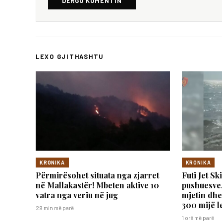
DËRGO KOMENTIN
LEXO GJITHASHTU
KRONIKA
KRONIKA
Përmirësohet situata nga zjarret
Futi Jet S
në Mallakastër! Mbeten aktive 10
pushuesve,
vatra nga veriu në jug
mjetin dhe
300 mijë l
29 min më parë
1 orë më parë