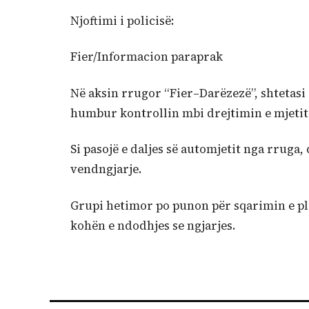
Njoftimi i policisë:
Fier/Informacion paraprak
Në aksin rrugor “Fier–Darëzezë”, shtetasi 
humbur kontrollin mbi drejtimin e mjetit
Si pasojë e daljes së automjetit nga rruga, 
vendngjarje.
Grupi hetimor po punon për sqarimin e plo
kohën e ndodhjes se ngjarjes.