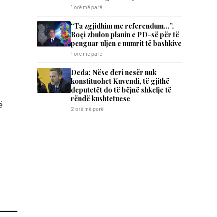
1 orë më parë
“Ta zgjidhim me referendum…”,
Boçi zbulon planin e PD-së për të
penguar uljen e numrit të bashkive
1 orë më parë
Deda: Nëse deri nesër nuk
konstituohet Kuvendi, të gjithë
deputetët do të bëjnë shkelje të
rëndë kushtetuese
ë
2 orë më parë