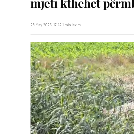
mjeti kthehet përmb
28 May 2026, 17:42
·
1 min lexim