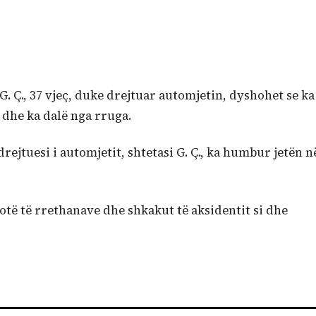
G. Ç., 37 vjeç, duke drejtuar automjetin, dyshohet se ka
 dhe ka dalë nga rruga.
drejtuesi i automjetit, shtetasi G. Ç., ka humbur jetën n
të të rrethanave dhe shkakut të aksidentit si dhe