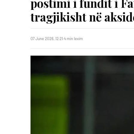
postimi i fundit i F
tragjikisht në aksi
07 June 2026, 12:21
·
4 min lexim