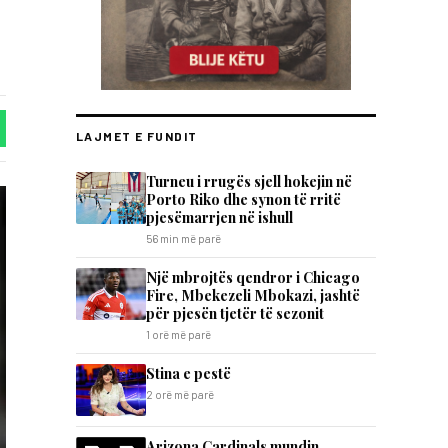
LAJMET E FUNDIT
Turneu i rrugës sjell hokejin në
Porto Riko dhe synon të rritë
pjesëmarrjen në ishull
56 min më parë
Një mbrojtës qendror i Chicago
Fire, Mbekezeli Mbokazi, jashtë
për pjesën tjetër të sezonit
1 orë më parë
Stina e pestë
2 orë më parë
Arizona Cardinals mundin