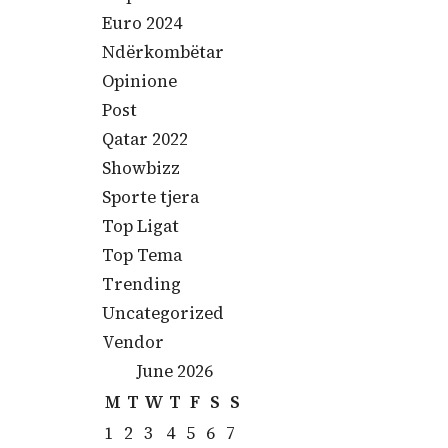
t
Euro 2024
e
Ndërkombëtar
n
Opinione
t
Post
Qatar 2022
Showbizz
Sporte tjera
Top Ligat
Top Tema
Trending
Uncategorized
Vendor
June 2026
M
T
W
T
F
S
S
1
2
3
4
5
6
7