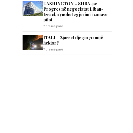
UASHINGTON – SHBA-ja:
Progres në negociatat Liban-
Izrael, synohet zgjerimi i zonave
pilot
7 orë më parë
ITALI – Zjarret djegin 70 mijë
hektarë
7 orë më parë