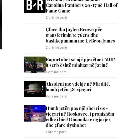
Carolina Panthers 20-17 në Hall of
Fame Game
2 orë më parë
Çfarë tha Jaylen Brown për
transferimin te 76ers dhe
bashkëpunimin me LeBron James
2 orë më parë
Raportohet se një pjesëtar i MUP-
it serb është ndaluar në Jarinë
4 orë më parë
Aksident me vdekje në Mirditë,
humb jetën 38-vjeçari
6 orë më parë
Humb jetën pas një sherri 69-
vjeçari në Roskovec, i pranishëm
edhe i biri! Dinamika e ngjarjes
dhe çfarë dyshohet
7 orë më parë