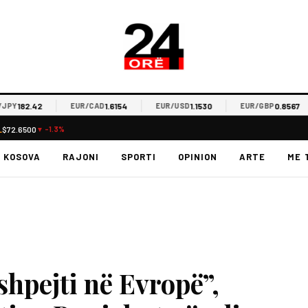
182.42
1.6154
1.1530
0.8567
EUR/CAD
EUR/USD
EUR/GBP
L
$72.6500
▼ -1.3%
KOSOVA
RAJONI
SPORTI
OPINION
ARTE
ME 
shpejti në Evropë”,