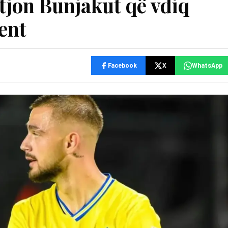
atjon Bunjakut që vdiq
dent
Facebook
X
WhatsApp