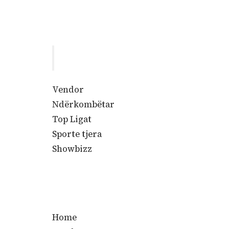
P
r
i
Vendor
m
a
Ndërkombëtar
r
y
Top Ligat
M
e
Sporte tjera
n
u
Showbizz
Home