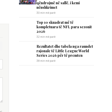
qëndrojmë në sallë, i kemi
nënshkrimet
30 min më parë
Top 10 skuadrat më të
kompletuara të NFL para sezonit
2026
32 min më parë
Rezultatet dhe tabela nga raundet
rajonale të Little League World
Series 2026 për të premten
38 min më parë
i.