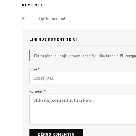
KOMENTET
Bëhu i pari që komenton!
LINI NJË KOMENT TË RI
Për t'u përgjigjur një komenti specifik, kliko butonin
💬 Përgji
Emri
*
Komenti
*
DËRGO KOMENTIN