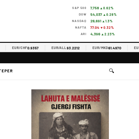
7,758
S&P 500
▲0.62%
54,037
DOW
▲0.28%
26,691
NASDAQ
▲1.3%
77.04
NAFTA
▼0.32%
4,396
ARI
▲2.23%
0.9357
93.2212
61.4970
EUR/CHF
EUR/ALL
EUR/MKD
EUR/R
🔍
TEPER