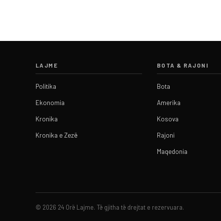
LAJME
BOTA & RAJONI
Politika
Bota
Ekonomia
Amerika
Kronika
Kosova
Kronika e Zezë
Rajoni
Maqedonia
© 2026 24 Orë Lajme. Të gjitha të drejtat e rezervuara.