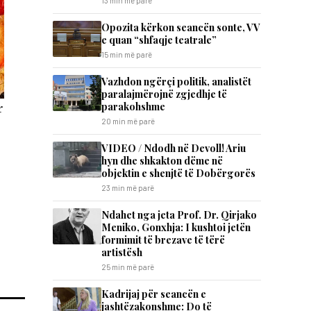
13 min më parë
Opozita kërkon seancën sonte, VV
e quan “shfaqje teatrale”
15 min më parë
Vazhdon ngërçi politik, analistët
paralajmërojnë zgjedhje të
parakohshme
r
20 min më parë
VIDEO / Ndodh në Devoll! Ariu
hyn dhe shkakton dëme në
objektin e shenjtë të Dobërgorës
23 min më parë
Ndahet nga jeta Prof. Dr. Qirjako
Meniko, Gonxhja: I kushtoi jetën
formimit të brezave të tërë
artistësh
25 min më parë
Kadrijaj për seancën e
jashtëzakonshme: Do të