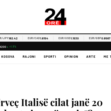
182.42
1.6154
1.1530
0.8567
PY
EUR/CAD
EUR/USD
EUR/GBP
.9200
▲ +1.3%
KOSOVA
RAJONI
SPORTI
OPINION
ARTE
ME 
ç Italisë cilat janë 20