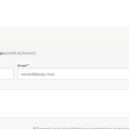
gju
poshtë atij komenti.
Email
*
🔒 Komenti juaj do të publikohet pas miratimit nga moderator