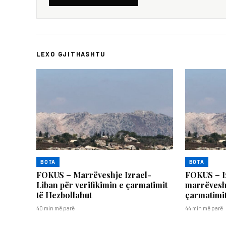
LEXO GJITHASHTU
BOTA
BOTA
FOKUS – Marrëveshje Izrael-
FOKUS – I
Liban për verifikimin e çarmatimit
marrëveshj
të Hezbollahut
çarmatimit
40 min më parë
44 min më parë