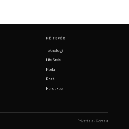
MË TEPËR
Teknologji
Life Style
Moda
Rozë
Horoskopi
Privatësia
·
Kontakt