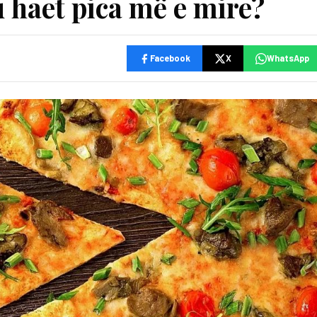
 haet pica më e mirē?
Facebook
X
WhatsApp