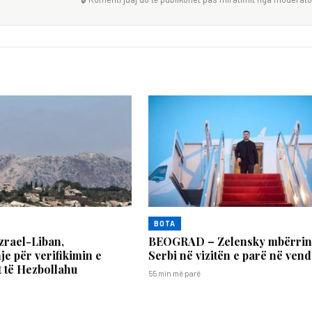
BOTA
zrael-Liban,
BEOGRAD – Zelensky mbërrin
e për verifikimin e
Serbi në vizitën e parë në vend
 të Hezbollahu
55 min më parë