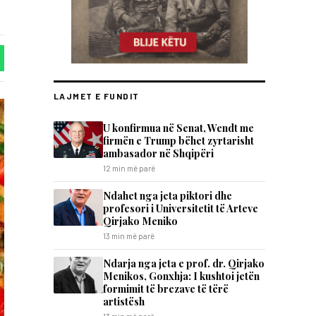
LAJMET E FUNDIT
U konfirmua në Senat, Wendt me
firmën e Trump bëhet zyrtarisht
ambasador në Shqipëri
12 min më parë
Ndahet nga jeta piktori dhe
profesori i Universitetit të Arteve
Qirjako Meniko
13 min më parë
Ndarja nga jeta e prof. dr. Qirjako
Menikos, Gonxhja: I kushtoi jetën
formimit të brezave të tërë
artistësh