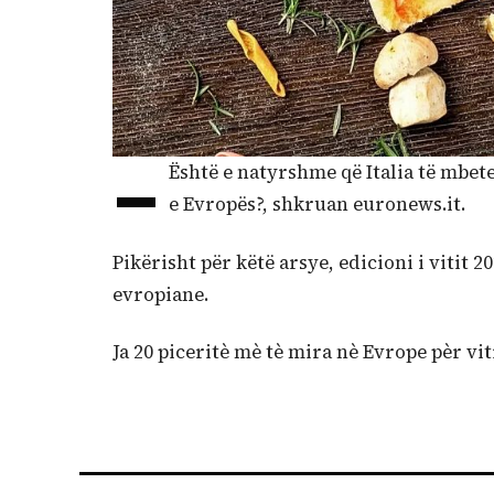
–
Është e natyrshme që Italia të mbetet
e Evropës?, shkruan euronews.it.
Pikërisht për këtë arsye, edicioni i vitit 
evropiane.
Ja 20 piceritè mè tè mira nè Evrope pèr vit