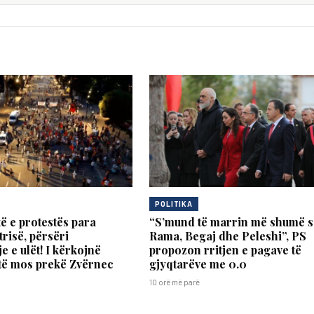
POLITIKA
të e protestës para
“S’mund të marrin më shumë s
risë, përsëri
Rama, Begaj dhe Peleshi”, PS
e e ulët! I kërkojnë
propozon rritjen e pagave të
të mos prekë Zvërnec
gjyqtarëve me 0.0
10 orë më parë