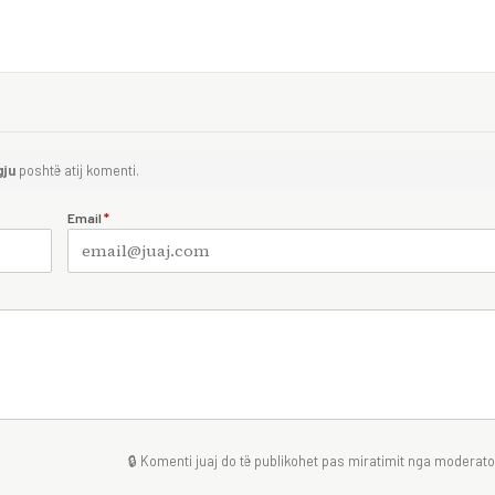
gju
poshtë atij komenti.
Email
*
🔒 Komenti juaj do të publikohet pas miratimit nga moderator