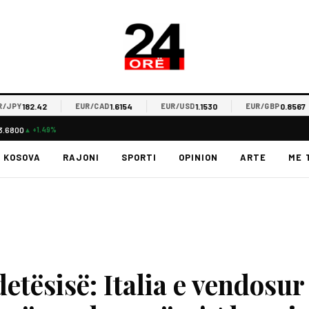
182.42
1.6154
1.1530
0.8567
Y
EUR/CAD
EUR/USD
EUR/GBP
3.6800
▲ +1.49%
KOSOVA
RAJONI
SPORTI
OPINION
ARTE
ME 
etësisë: Italia e vendosur