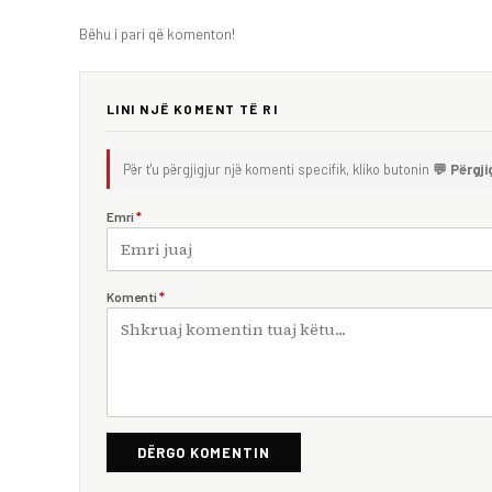
Bëhu i pari që komenton!
LINI NJË KOMENT TË RI
Për t'u përgjigjur një komenti specifik, kliko butonin
💬 Përgji
Emri
*
Komenti
*
DËRGO KOMENTIN