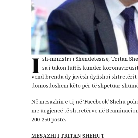
I
sh-ministri i Shëndetësisë, Tritan Sh
sa i takon luftës kundër koronavirusi
vend brenda dy javësh dyfishoi shtretërit 
domosdoshem këto për të shpetuar shumë 
Në mesazhin e tij në ‘Facebook’ Shehu poho
me urgjencë të shtretërve në Reaminacion,
200-250 poste.
MESAZHI I TRITAN SHEHUT