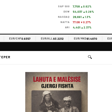
7,758
S&P 500
▲0.62%
54,037
DOW
▲0.28%
26,691
NASDAQ
▲1.3%
77.08
NAFTA
▼0.27%
4,401
ARI
▲2.37%
0.9357
93.2212
61.4970
EUR/CHF
EUR/ALL
EUR/MKD
EUR/RS
🔍
TEPER