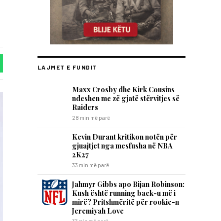
LAJMET E FUNDIT
Maxx Crosby dhe Kirk Cousins
ndeshen me zë gjatë stërvitjes së
Raiders
28 min më parë
Kevin Durant kritikon notën për
gjuajtjet nga mesfusha në NBA
2K27
33 min më parë
Jahmyr Gibbs apo Bijan Robinson:
Kush është running back-u më i
mirë? Pritshmëritë për rookie-n
Jeremiyah Love