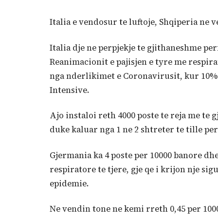
Italia e vendosur te luftoje, Shqiperia ne
Italia dje ne perpjekje te gjithaneshme pe
Reanimacionit e pajisjen e tyre me respir
nga nderlikimet e Coronavirusit, kur 10% e
Intensive.
Ajo instaloi reth 4000 poste te reja me te
duke kaluar nga 1 ne 2 shtreter te tille pe
Gjermania ka 4 poste per 10000 banore dh
respiratore te tjere, gje qe i krijon nje 
epidemie.
Ne vendin tone ne kemi rreth 0,45 per 100