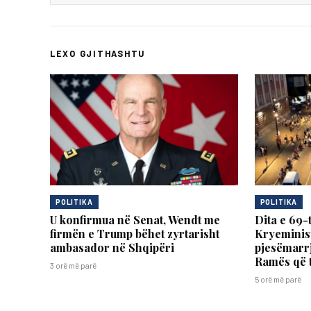
LEXO GJITHASHTU
POLITIKA
POLITIKA
U konfirmua në Senat, Wendt me
Dita e 69-
firmën e Trump bëhet zyrtarisht
Kryeminist
ambasador në Shqipëri
pjesëmarrj
Ramës që 
3 orë më parë
5 orë më parë