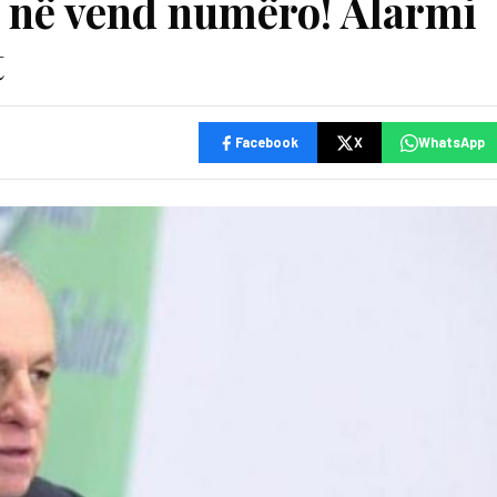
ia në vend numëro! Alarmi
t
Facebook
X
WhatsApp