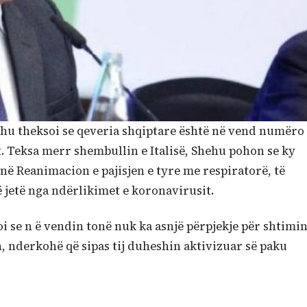
ehu theksoi se qeveria shqiptare është në vend numëro
t. Teksa merr shembullin e Italisë, Shehu pohon se ky
në Reanimacion e pajisjen e tyre me respiratorë, të
jetë nga ndërlikimet e koronavirusit.
i se n ë vendin tonë nuk ka asnjë përpjekje për shtimi
 nderkohë që sipas tij duheshin aktivizuar së paku