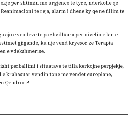
ekje per shtimin me urgjence te tyre, nderkohe qe
Reanimacioni te reja, alarm i dhene ky qe ne fillim te
a ajo e vendeve te pa zhvilluara per nivelin e larte
vestimet gjigande, ku nje vend kryesor ze Terapia
jen e vdekshmerise.
sht perballimi i situatave te tilla kerkojne perpjekje,
el e krahasuar vendin tone me vendet europiane,
ken Qendrore!