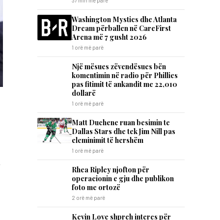
37 min më parë
Washington Mystics dhe Atlanta
Dream përballen në CareFirst
Arena më 7 gusht 2026
1 orë më parë
Një mësues zëvendësues bën
komentimin në radio për Phillies
pas fitimit të ankandit me 22,010
dollarë
1 orë më parë
Matt Duchene ruan besimin te
Dallas Stars dhe tek Jim Nill pas
eleminimit të hershëm
1 orë më parë
n
Rhea Ripley njofton për
operacionin e gju dhe publikon
foto me ortozë
2 orë më parë
Kevin Love shpreh interes për