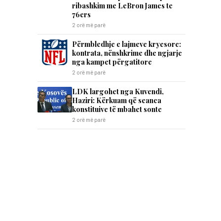
ribashkim me LeBron James te
76ers
2 orë më parë
Përmbledhje e lajmeve kryesore:
kontrata, nënshkrime dhe ngjarje
nga kampet përgatitore
2 orë më parë
LDK largohet nga Kuvendi,
Haziri: Kërkuam që seanca
konstituive të mbahet sonte
2 orë më parë