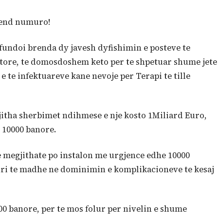
 vend numuro!
rfundoi brenda dy javesh dyfishimin e posteve te
atore, te domosdoshem keto per te shpetuar shume jete
 te infektuareve kane nevoje per Terapi te tille
 gjitha sherbimet ndihmese e nje kosto 1Miliard Euro,
r 10000 banore.
e megjithate po instalon me urgjence edhe 10000
siguri te madhe ne dominimin e komplikacioneve te kesaj
00 banore, per te mos folur per nivelin e shume