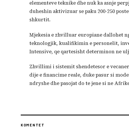
elementeve teknike dhe nuk ka asnje perpj
duheshin aktivizuar se paku 200-250 poste 
shkurtit.
Mjekesia e zhvilluar europiane dallohet ng
teknologjik, kualifikimin e personelit, in
Intensive, qe qartesisht determinon ne ul
Zhvillimi i sistemit shendetesor e vecaneri
dije e financime reale, duke pasur si mod
ndryshe dhe pasojat do te jene si ne Afri
KOMENTET