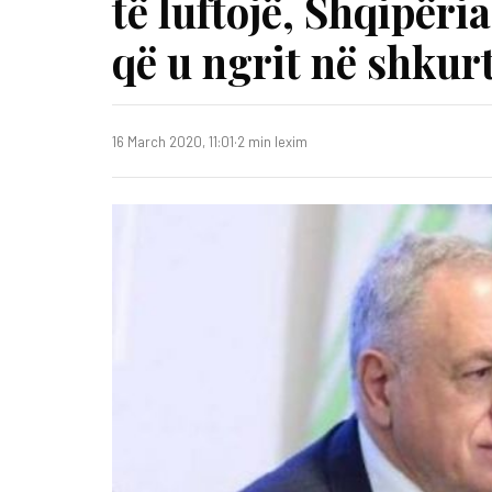
të luftojë, Shqipër
që u ngrit në shkur
16 March 2020, 11:01
·
2 min lexim