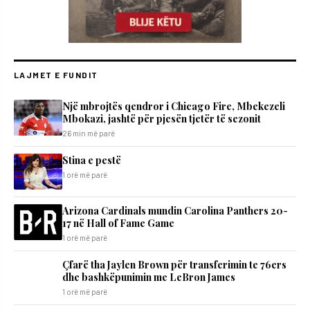
LAJMET E FUNDIT
Një mbrojtës qendror i Chicago Fire, Mbekezeli
Mbokazi, jashtë për pjesën tjetër të sezonit
26 min më parë
Stina e pestë
1 orë më parë
Arizona Cardinals mundin Carolina Panthers 20-
17 në Hall of Fame Game
1 orë më parë
Çfarë tha Jaylen Brown për transferimin te 76ers
dhe bashkëpunimin me LeBron James
1 orë më parë