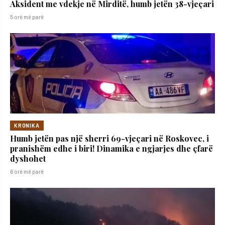
Aksident me vdekje në Mirditë, humb jetën 38-vjeçari
5 orë më parë
KRONIKA
Humb jetën pas një sherri 69-vjeçari në Roskovec, i
pranishëm edhe i biri! Dinamika e ngjarjes dhe çfarë
dyshohet
6 orë më parë