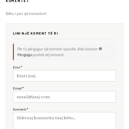
KOMENTET
Bëhu i pari që komenton!
LINI NJË KOMENT TË RI
Për t'u përgjigjur një komenti specifik, kliko butonin
💬
Përgjigju
poshtë atij komenti.
Emri
*
Email
*
Komenti
*