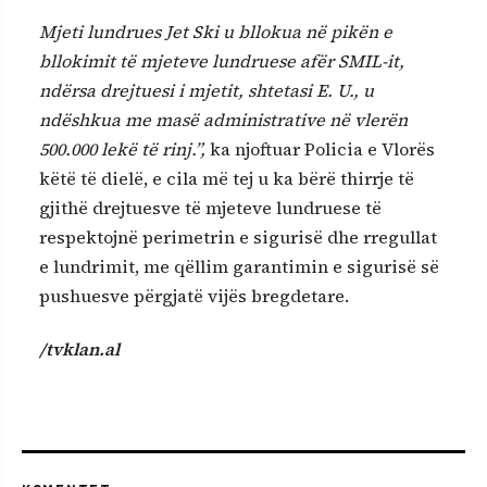
Mjeti lundrues Jet Ski u bllokua në pikën e
bllokimit të mjeteve lundruese afër SMIL-it,
ndërsa drejtuesi i mjetit, shtetasi E. U., u
ndëshkua me masë administrative në vlerën
500.000 lekë të rinj.”,
ka njoftuar Policia e Vlorës
këtë të dielë, e cila më tej u ka bërë thirrje të
gjithë drejtuesve të mjeteve lundruese të
respektojnë perimetrin e sigurisë dhe rregullat
e lundrimit, me qëllim garantimin e sigurisë së
pushuesve përgjatë vijës bregdetare.
/tvklan.al