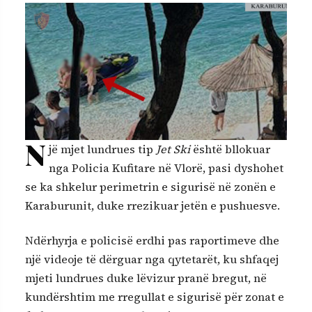
N
jë mjet lundrues tip
Jet Ski
është bllokuar
nga Policia Kufitare në Vlorë, pasi dyshohet
se ka shkelur perimetrin e sigurisë në zonën e
Karaburunit, duke rrezikuar jetën e pushuesve.
Ndërhyrja e policisë erdhi pas raportimeve dhe
një videoje të dërguar nga qytetarët, ku shfaqej
mjeti lundrues duke lëvizur pranë bregut, në
kundërshtim me rregullat e sigurisë për zonat e