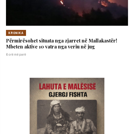
KRONIKA
Përmirësohet situata nga zjarret në Mallakastër!
Mbeten aktive 10 vatra nga veriu në jug
6 orë më parë