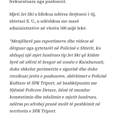
frekuentuara nga pushuesit.
Mjeti
Jet Ski
u bllokua ndërsa drejtuesi i tij,
shtetasi E. U., u ndëshkua me masë
administrative në vlerën 500 mijë lekë.
“Menjëherë pas raportimeve dhe videos së
dërguar nga qytetarët në Policinë e Shtetit, ku
shfaqej një mjet lundrues tip Jet Ski që kishte
hyrë në afërsi të bregut në zonën e Karaburunit,
duke shkelur perimetrin e sigurisë dhe duke
rrezikuar jetën e pushuesve, shërbimet e Policisë
Kufitare të SPK Triport, në bashkëpunim me
Njësinë Policore Detare, bënë të mundur
konstatimin dhe ndalimin e mjetit lundrues,
ndërsa po afrohej pranë molit të peshkimit në
territorin e SPK Triport.