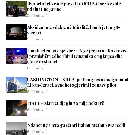
Raportohet se një pjesëtar i MUP-it serb është
ndaluar në Jarinë
3 orë më parë
Aksident me vdekje në Mirditë, humb jetën 38-
vjeçari
5 orë më parë
Humb jetën pas një sherri 69-vjeçari në Roskovec,
i pranishëm edhe i biri! Dinamika e ngjarjes dhe
çfarë dyshohet
6 orë më parë
UASHINGTON – SHBA-ja: Progres në negociatat
Liban-Izrael, synohet zgjerimi i zonave pilot
6 orë më parë
ITALI – Zjarret djegin 70 mijë hektarë
6 orë më parë
Ndahet nga jeta gazetari italian Stefano Marcelli
6 orë më parë