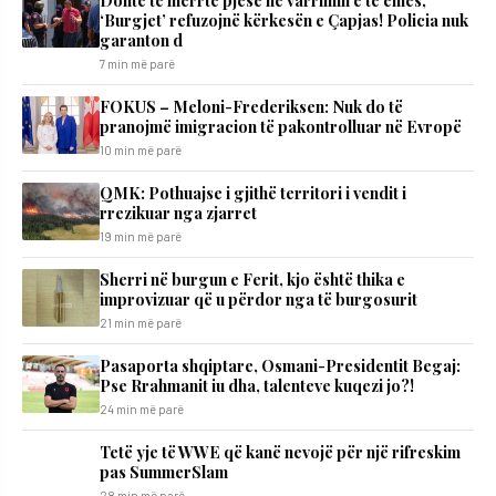
Donte të merrte pjesë në varrimin e të ëmës,
‘Burgjet’ refuzojnë kërkesën e Çapjas! Policia nuk
garanton d
7 min më parë
FOKUS – Meloni-Frederiksen: Nuk do të
pranojmë imigracion të pakontrolluar në Evropë
10 min më parë
QMK: Pothuajse i gjithë territori i vendit i
rrezikuar nga zjarret
19 min më parë
Sherri në burgun e Ferit, kjo është thika e
improvizuar që u përdor nga të burgosurit
21 min më parë
Pasaporta shqiptare, Osmani-Presidentit Begaj:
Pse Rrahmanit iu dha, talenteve kuqezi jo?!
24 min më parë
Tetë yje të WWE që kanë nevojë për një rifreskim
pas SummerSlam
28 min më parë