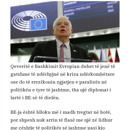
Qeveritë e Bashkimit Evropian duhet të jenë të
gatshme të ndërhyjnë në kriza ndërkombëtare
ose do të rrezikonin zgjatjen e paralizës në
politikën e tyre të jashtme, tha një diplomat i
lartë i BE-së të dielën.
BE-ja është blloku më i madh tregtar në botë,
por shpesh nuk arrin të flasë me një zë lidhur
me çështje të politikës së jashtme pasi kjo