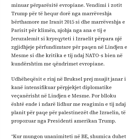
minuar përparësitë evropiane. Vendimi i zotit
Trump për të hequr dorë nga marrëveshja
bërthamore me Iranit 2015 si dhe marrëveshja e
Parisit për klimën, njohja nga ana e tij e
Jeruzalemit si kryeqyteti i Izraelit përpara një
zgjidhjeje përfundimtare për paqen në Lindjen e
Mesme si dhe kritika e tij ndaj NATO-s bien në
kundërshtim me qëndrimet evropiane.
Udhëheqësit e rinj në Bruksel prej muajit janar i
kanë intensifikuar përpjekjet diplomatike
veçanërisht në Lindjen e Mesme. Por blloku
është ende i ndarë lidhur me reagimin e tij ndaj
planit për paqe për palestinezët dhe Izraelin, të
propozuar nga Presidenti amerikan Trump.
“Kur mungon unanimiteti në BE, shumica duhet