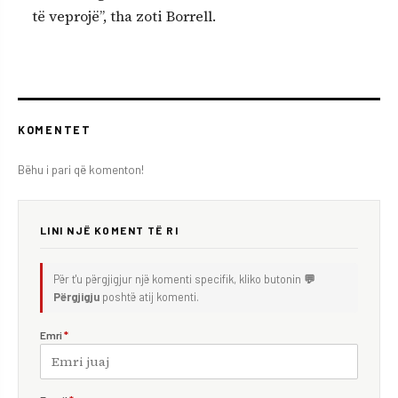
të veprojë”, tha zoti Borrell.
KOMENTET
Bëhu i pari që komenton!
LINI NJË KOMENT TË RI
Për t'u përgjigjur një komenti specifik, kliko butonin
💬
Përgjigju
poshtë atij komenti.
Emri
*