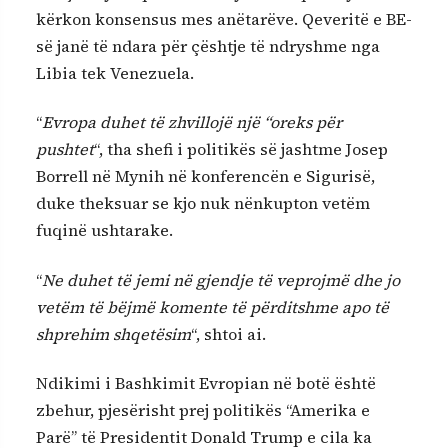
kërkon konsensus mes anëtarëve. Qeveritë e BE-
së janë të ndara për çështje të ndryshme nga
Libia tek Venezuela.
“
Evropa duhet të zhvillojë një “oreks për
pushtet
“, tha shefi i politikës së jashtme Josep
Borrell në Mynih në konferencën e Sigurisë,
duke theksuar se kjo nuk nënkupton vetëm
fuqinë ushtarake.
“
Ne duhet të jemi në gjendje të veprojmë dhe jo
vetëm të bëjmë komente të përditshme apo të
shprehim shqetësim
“, shtoi ai.
Ndikimi i Bashkimit Evropian në botë është
zbehur, pjesërisht prej politikës “Amerika e
Parë” të Presidentit Donald Trump e cila ka