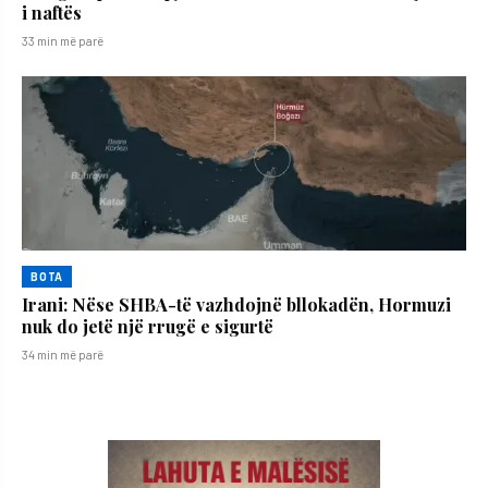
i naftës
33 min më parë
BOTA
Irani: Nëse SHBA-të vazhdojnë bllokadën, Hormuzi
nuk do jetë një rrugë e sigurtë
34 min më parë