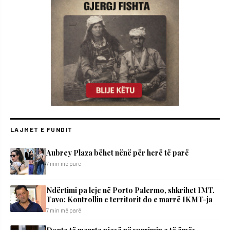
LAJMET E FUNDIT
Aubrey Plaza bëhet nënë për herë të parë
7 min më parë
Ndërtimi pa leje në Porto Palermo, shkrihet IMT.
Tavo: Kontrollin e territorit do e marrë IKMT-ja
7 min më parë