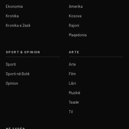
Ekonomia
Amerika
Kronika
Kosova
Kronika e Zezë
Rajoni
Maqedonia
SPORT & OPINION
ARTE
Sporti
Arte
Sporti në Botë
Film
Opinion
Libri
Muzikë
Teatër
TV
MË TEPËR