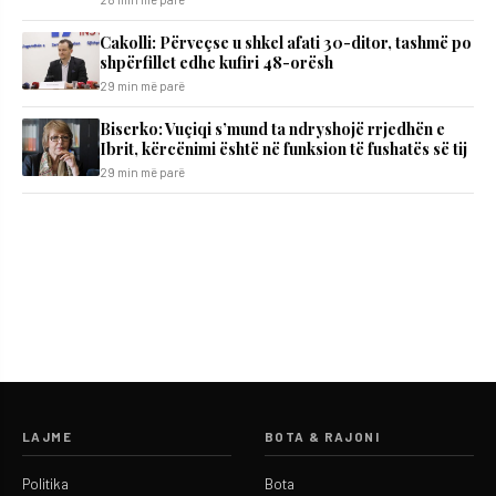
Cakolli: Përveçse u shkel afati 30-ditor, tashmë po
shpërfillet edhe kufiri 48-orësh
29 min më parë
Biserko: Vuçiqi s’mund ta ndryshojë rrjedhën e
Ibrit, kërcënimi është në funksion të fushatës së tij
29 min më parë
LAJME
BOTA & RAJONI
Politika
Bota