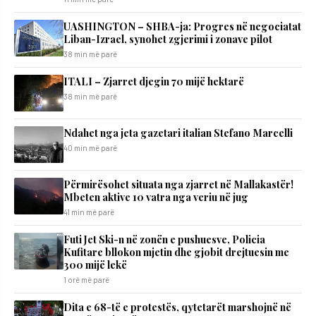
UASHINGTON – SHBA-ja: Progres në negociatat
Liban-Izrael, synohet zgjerimi i zonave pilot
38 min më parë
ITALI – Zjarret djegin 70 mijë hektarë
38 min më parë
Ndahet nga jeta gazetari italian Stefano Marcelli
40 min më parë
Përmirësohet situata nga zjarret në Mallakastër!
Mbeten aktive 10 vatra nga veriu në jug
41 min më parë
Futi Jet Ski-n në zonën e pushuesve, Policia
Kufitare bllokon mjetin dhe gjobit drejtuesin me
300 mijë lekë
1 orë më parë
Dita e 68-të e protestës, qytetarët marshojnë në