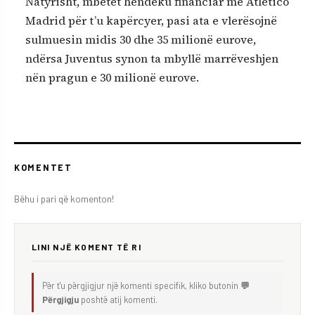
Natyrisht, mbetet hendeku financiar me Atlético
Madrid për t’u kapërcyer, pasi ata e vlerësojnë
sulmuesin midis 30 dhe 35 milionë eurove,
ndërsa Juventus synon ta mbyllë marrëveshjen
nën pragun e 30 milionë eurove.
KOMENTET
Bëhu i pari që komenton!
LINI NJË KOMENT TË RI
Për t'u përgjigjur një komenti specifik, kliko butonin
💬
Përgjigju
poshtë atij komenti.