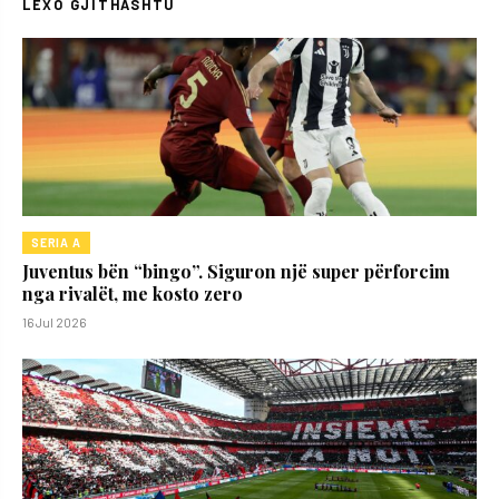
LEXO GJITHASHTU
SERIA A
Juventus bën “bingo”. Siguron një super përforcim
nga rivalët, me kosto zero
16 Jul 2026