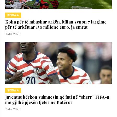
SERIA A
Koha për të mbushur arkën, Milan synon 7 largime
për të arkëtuar 150 milionë euro, ja emrat
16 Jul 2026
SERIA A
Juventus kërkon sulmuesin që futi në “sherr” FIFA-n
me gjithë pjesën tjetër në Botëror
15 Jul 2026