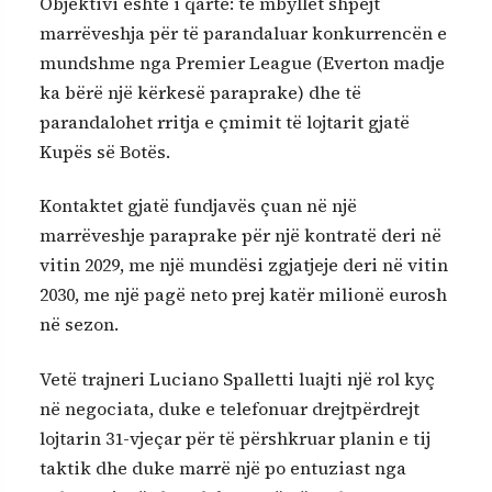
Objektivi është i qartë: të mbyllet shpejt
marrëveshja për të parandaluar konkurrencën e
mundshme nga Premier League (Everton madje
ka bërë një kërkesë paraprake) dhe të
parandalohet rritja e çmimit të lojtarit gjatë
Kupës së Botës.
Kontaktet gjatë fundjavës çuan në një
marrëveshje paraprake për një kontratë deri në
vitin 2029, me një mundësi zgjatjeje deri në vitin
2030, me një pagë neto prej katër milionë eurosh
në sezon.
Vetë trajneri Luciano Spalletti luajti një rol kyç
në negociata, duke e telefonuar drejtpërdrejt
lojtarin 31-vjeçar për të përshkruar planin e tij
taktik dhe duke marrë një po entuziast nga