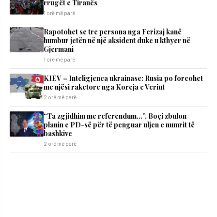
rrugët e Tiranës
1 orë më parë
Rapotohet se tre persona nga Ferizaj kanë
humbur jetën në një aksident duke u kthyer në
Gjermani
1 orë më parë
KIEV – Inteligjenca ukrainase: Rusia po forcohet
me njësi raketore nga Koreja e Veriut
2 orë më parë
“Ta zgjidhim me referendum…”, Boçi zbulon
planin e PD-së për të penguar uljen e numrit të
bashkive
2 orë më parë