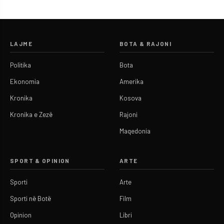
LAJME
BOTA & RAJONI
Politika
Bota
Ekonomia
Amerika
Kronika
Kosova
Kronika e Zezë
Rajoni
Maqedonia
SPORT & OPINION
ARTE
Sporti
Arte
Sporti në Botë
Film
Opinion
Libri