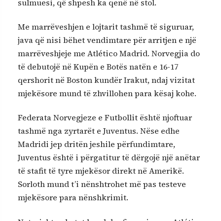
sulmuesi, që shpesh ka qenë në stol.
Me marrëveshjen e lojtarit tashmë të siguruar,
java që nisi bëhet vendimtare për arritjen e një
marrëveshjeje me Atlético Madrid. Norvegjia do
të debutojë në Kupën e Botës natën e 16-17
qershorit në Boston kundër Irakut, ndaj vizitat
mjekësore mund të zhvillohen para kësaj kohe.
Federata Norvegjeze e Futbollit është njoftuar
tashmë nga zyrtarët e Juventus. Nëse edhe
Madridi jep dritën jeshile përfundimtare,
Juventus është i përgatitur të dërgojë një anëtar
të stafit të tyre mjekësor direkt në Amerikë.
Sorloth mund t’i nënshtrohet më pas testeve
mjekësore para nënshkrimit.