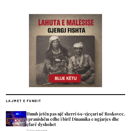
LAJMET E FUNDIT
Humb jetën pas një sherri 69-vjeçari në Roskovec,
i pranishëm edhe i biri! Dinamika e ngjarjes dhe
çfarë dyshohet
11 min më parë