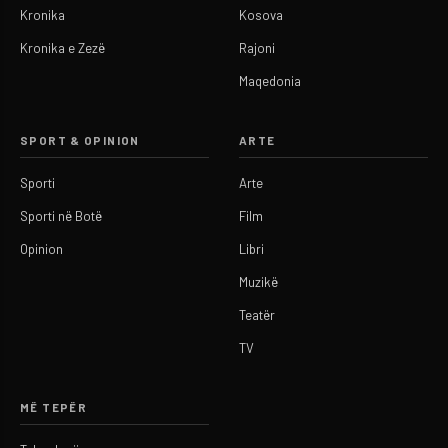
Kronika
Kosova
Kronika e Zezë
Rajoni
Maqedonia
SPORT & OPINION
ARTE
Sporti
Arte
Sporti në Botë
Film
Opinion
Libri
Muzikë
Teatër
TV
MË TEPËR