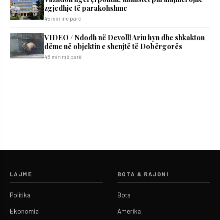
zgjedhje të parakohshme
45 min më parë
VIDEO / Ndodh në Devoll! Ariu hyn dhe shkakton
dëme në objektin e shenjtë të Dobërgorës
48 min më parë
LAJME
BOTA & RAJONI
Politika
Bota
Ekonomia
Amerika