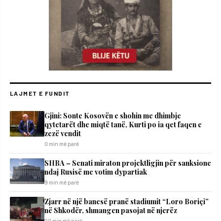
LAJMET E FUNDIT
Gjini: Sonte Kosovën e shohin me dhimbje
qytetarët dhe miqtë tanë, Kurti po ia qet faqen e
zezë vendit
0 min më parë
SHBA – Senati miraton projektligjin për sanksione
ndaj Rusisë me votim dypartiak
9 min më parë
Zjarr në një banesë pranë stadiumit “Loro Boriçi”
në Shkodër, shmangen pasojat në njerëz
20 min më parë