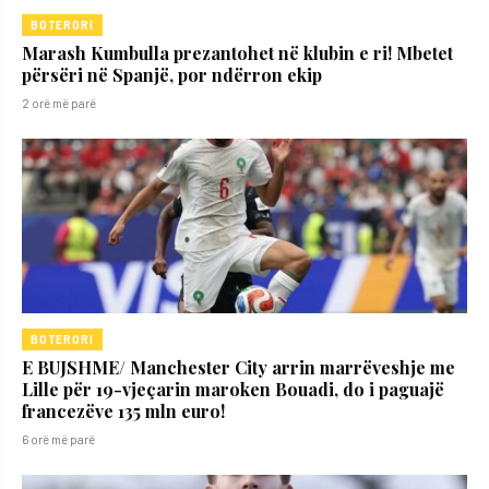
BOTERORI
Marash Kumbulla prezantohet në klubin e ri! Mbetet
përsëri në Spanjë, por ndërron ekip
2 orë më parë
BOTERORI
E BUJSHME/ Manchester City arrin marrëveshje me
Lille për 19-vjeçarin maroken Bouadi, do i paguajë
francezëve 135 mln euro!
6 orë më parë