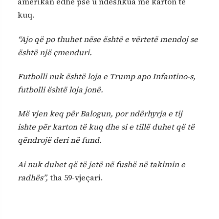
amerikan edhe pse u ndëshkua me karton të
kuq.
“Ajo që po thuhet nëse është e vërtetë mendoj se
është një çmenduri.
Futbolli nuk është loja e Trump apo Infantino-s,
futbolli është loja jonë.
Më vjen keq për Balogun, por ndërhyrja e tij
ishte për karton të kuq dhe si e tillë duhet që të
qëndrojë deri në fund.
Ai nuk duhet që të jetë në fushë në takimin e
radhës”,
tha 59-vjeçari.