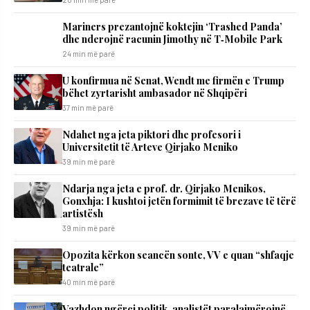
Mariners prezantojnë koktejin ‘Trashed Panda’
dhe nderojnë racunin Jimothy në T‑Mobile Park
24 min më parë
U konfirmua në Senat, Wendt me firmën e Trump
bëhet zyrtarisht ambasador në Shqipëri
37 min më parë
Ndahet nga jeta piktori dhe profesori i
Universitetit të Arteve Qirjako Meniko
39 min më parë
Ndarja nga jeta e prof. dr. Qirjako Menikos,
Gonxhja: I kushtoi jetën formimit të brezave të tërë
artistësh
39 min më parë
Opozita kërkon seancën sonte, VV e quan “shfaqje
teatrale”
40 min më parë
Vazhdon ngërçi politik, analistët paralajmërojnë