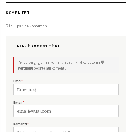
KOMENTET
Bëhu i pari që komenton!
LINI NJË KOMENT TË RI
Për t'u përgjigjur një komenti specifik, kliko butonin
💬
Përgjigju
poshtë atij komenti.
Emri
*
Email
*
Komenti
*