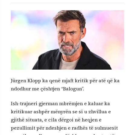
Jürgen Klopp ka qenë mjaft kritik për atë që ka
ndodhur me çështjen “Balogun”.
Ish-trajneri gjerman mbrëmjen e kaluar ka
kritikuar ashpër mënyrën se si u zhvillua e
gjithë situata, e cila dërgoi në heqjen e
pezullimit për ndeshjen e radhës të sulmuesit