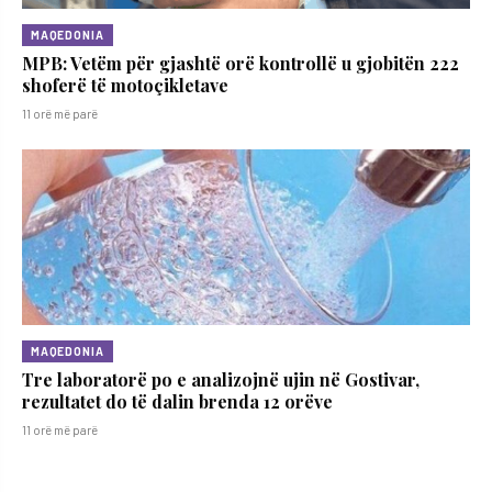
MAQEDONIA
MPB: Vetëm për gjashtë orë kontrollë u gjobitën 222
shoferë të motoçikletave
11 orë më parë
MAQEDONIA
Tre laboratorë po e analizojnë ujin në Gostivar,
rezultatet do të dalin brenda 12 orëve
11 orë më parë