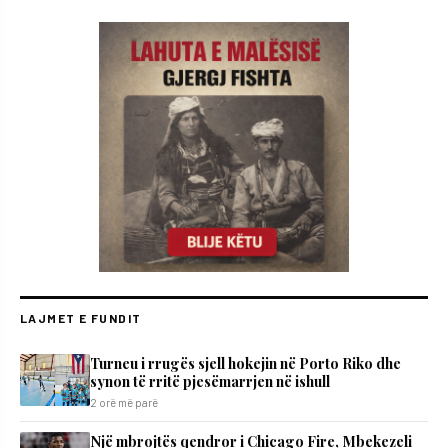
LAJMET E FUNDIT
Turneu i rrugës sjell hokejin në Porto Riko dhe
synon të rritë pjesëmarrjen në ishull
2 orë më parë
Një mbrojtës qendror i Chicago Fire, Mbekezeli