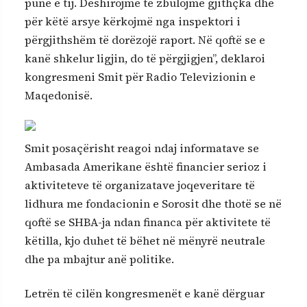
punë e tij. Dëshirojmë të zbulojmë gjithçka dhe
për këtë arsye kërkojmë nga inspektori i
përgjithshëm të dorëzojë raport. Në qoftë se e
kanë shkelur ligjin, do të përgjigjen”, deklaroi
kongresmeni Smit për Radio Televizionin e
Maqedonisë.
Smit posaçërisht reagoi ndaj informatave se
Ambasada Amerikane është financier serioz i
aktiviteteve të organizatave joqeveritare të
lidhura me fondacionin e Sorosit dhe thotë se në
qoftë se SHBA-ja ndan financa për aktivitete të
këtilla, kjo duhet të bëhet në mënyrë neutrale
dhe pa mbajtur anë politike.
Letrën të cilën kongresmenët e kanë dërguar