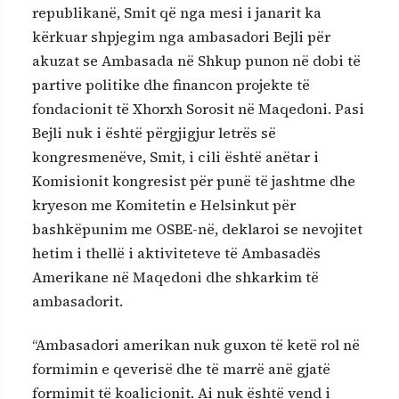
republikanë, Smit që nga mesi i janarit ka
kërkuar shpjegim nga ambasadori Bejli për
akuzat se Ambasada në Shkup punon në dobi të
partive politike dhe financon projekte të
fondacionit të Xhorxh Sorosit në Maqedoni. Pasi
Bejli nuk i është përgjigjur letrës së
kongresmenëve, Smit, i cili është anëtar i
Komisionit kongresist për punë të jashtme dhe
kryeson me Komitetin e Helsinkut për
bashkëpunim me OSBE-në, deklaroi se nevojitet
hetim i thellë i aktiviteteve të Ambasadës
Amerikane në Maqedoni dhe shkarkim të
ambasadorit.
“Ambasadori amerikan nuk guxon të ketë rol në
formimin e qeverisë dhe të marrë anë gjatë
formimit të koalicionit. Ai nuk është vend i