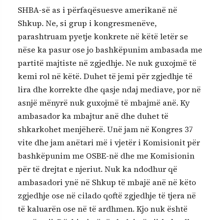
SHBA-së as i përfaqësuesve amerikanë në
Shkup. Ne, si grup i kongresmenëve,
parashtruam pyetje konkrete në këtë letër se
nëse ka pasur ose jo bashkëpunim ambasada me
partitë majtiste në zgjedhje. Ne nuk guxojmë të
kemi rol në këtë. Duhet të jemi për zgjedhje të
lira dhe korrekte dhe qasje ndaj mediave, por në
asnjë mënyrë nuk guxojmë të mbajmë anë. Ky
ambasador ka mbajtur anë dhe duhet të
shkarkohet menjëherë. Unë jam në Kongres 37
vite dhe jam anëtari më i vjetër i Komisionit për
bashkëpunim me OSBE-në dhe me Komisionin
për të drejtat e njeriut. Nuk ka ndodhur që
ambasadori ynë në Shkup të mbajë anë në këto
zgjedhje ose në cilado qoftë zgjedhje të tjera në
të kaluarën ose në të ardhmen. Kjo nuk është