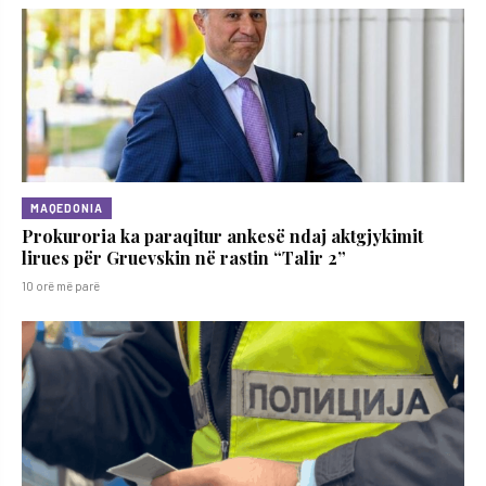
MAQEDONIA
Prokuroria ka paraqitur ankesë ndaj aktgjykimit
lirues për Gruevskin në rastin “Talir 2”
10 orë më parë