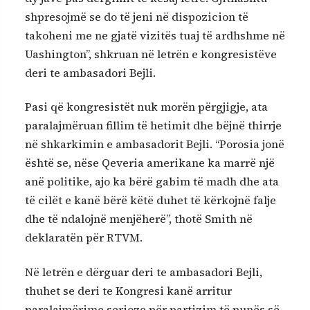
shpresojmë se do të jeni në dispozicion të
takoheni me ne gjatë vizitës tuaj të ardhshme në
Uashington”, shkruan në letrën e kongresistëve
deri te ambasadori Bejli.
Pasi që kongresistët nuk morën përgjigje, ata
paralajmëruan fillim të hetimit dhe bëjnë thirrje
në shkarkimin e ambasadorit Bejli. “Porosia jonë
është se, nëse Qeveria amerikane ka marrë një
anë politike, ajo ka bërë gabim të madh dhe ata
të cilët e kanë bërë këtë duhet të kërkojnë falje
dhe të ndalojnë menjëherë”, thotë Smith në
deklaratën për RTVM.
Në letrën e dërguar deri te ambasadori Bejli,
thuhet se deri te Kongresi kanë arritur
paralajmërime serioze për partizim të punës së