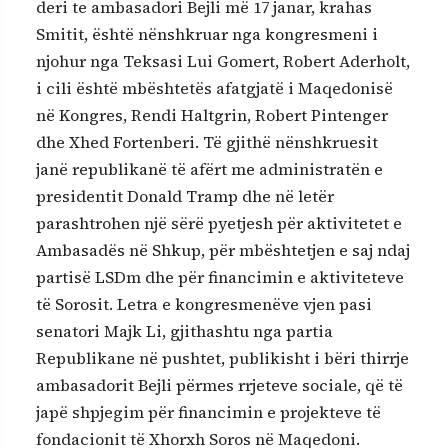
deri te ambasadori Bejli më 17 janar, krahas
Smitit, është nënshkruar nga kongresmeni i
njohur nga Teksasi Lui Gomert, Robert Aderholt,
i cili është mbështetës afatgjatë i Maqedonisë
në Kongres, Rendi Haltgrin, Robert Pintenger
dhe Xhed Fortenberi. Të gjithë nënshkruesit
janë republikanë të afërt me administratën e
presidentit Donald Tramp dhe në letër
parashtrohen një sërë pyetjesh për aktivitetet e
Ambasadës në Shkup, për mbështetjen e saj ndaj
partisë LSDm dhe për financimin e aktiviteteve
të Sorosit. Letra e kongresmenëve vjen pasi
senatori Majk Li, gjithashtu nga partia
Republikane në pushtet, publikisht i bëri thirrje
ambasadorit Bejli përmes rrjeteve sociale, që të
japë shpjegim për financimin e projekteve të
fondacionit të Xhorxh Soros në Maqedoni.