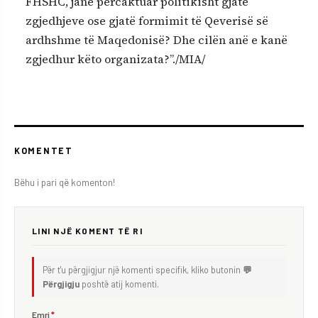
FHSHC, janë përcaktuar politikisht gjatë
zgjedhjeve ose gjatë formimit të Qeverisë së
ardhshme të Maqedonisë? Dhe cilën anë e kanë
zgjedhur këto organizata?”./MIA/
KOMENTET
Bëhu i pari që komenton!
LINI NJË KOMENT TË RI
Për t'u përgjigjur një komenti specifik, kliko butonin
💬
Përgjigju
poshtë atij komenti.
Emri
*