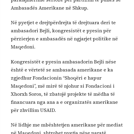
Ambasadës Amerikane në Shkup.
Në pyetjet e drejtpërdrejta të drejtuara deri te
ambasadori Bejli, kongresistët e pyesin për
përzierjen e ambasadës në ngjarjet politike në
Maqedoni.
Kongresistët e pyesin ambasadorin Bejli nëse
është e vërtetë se ambasada amerikane e ka
zgjedhur Fondacionin “Shoqëri e hapur
Maqedoni”, më mirë të njohur si Fondacioni i
Xhorxh Soros, të zbatojë projekte të mëdha të
financuara nga ana a e organizatës amerikane
për zhvillim USAID.
Në lidhje me mbështetjen amerikane për mediat
në Maqedoni, shtrohet pyetja nëse paratë