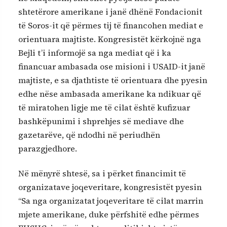
shtetërore amerikane i janë dhënë Fondacionit
të Soros-it që përmes tij të financohen mediat e
orientuara majtiste. Kongresistët kërkojnë nga
Bejli t’i informojë sa nga mediat që i ka
financuar ambasada ose misioni i USAID-it janë
majtiste, e sa djathtiste të orientuara dhe pyesin
edhe nëse ambasada amerikane ka ndikuar që
të miratohen ligje me të cilat është kufizuar
bashkëpunimi i shprehjes së mediave dhe
gazetarëve, që ndodhi në periudhën
parazgjedhore.
Në mënyrë shtesë, sa i përket financimit të
organizatave joqeveritare, kongresistët pyesin
“Sa nga organizatat joqeveritare të cilat marrin
mjete amerikane, duke përfshitë edhe përmes