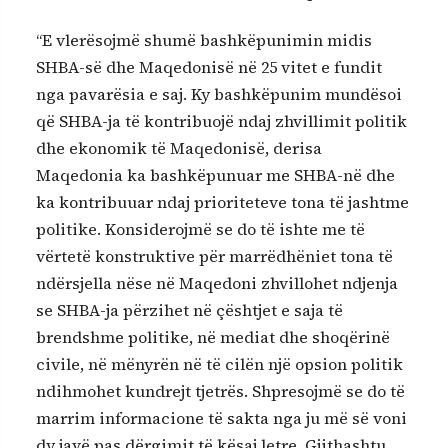
“E vlerësojmë shumë bashkëpunimin midis
SHBA-së dhe Maqedonisë në 25 vitet e fundit
nga pavarësia e saj. Ky bashkëpunim mundësoi
që SHBA-ja të kontribuojë ndaj zhvillimit politik
dhe ekonomik të Maqedonisë, derisa
Maqedonia ka bashkëpunuar me SHBA-në dhe
ka kontribuuar ndaj prioriteteve tona të jashtme
politike. Konsiderojmë se do të ishte me të
vërtetë konstruktive për marrëdhëniet tona të
ndërsjella nëse në Maqedoni zhvillohet ndjenja
se SHBA-ja përzihet në çështjet e saja të
brendshme politike, në mediat dhe shoqërinë
civile, në mënyrën në të cilën një opsion politik
ndihmohet kundrejt tjetrës. Shpresojmë se do të
marrim informacione të sakta nga ju më së voni
dy javë pas dërgimit të kësaj letre. Gjithashtu