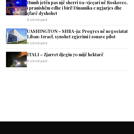
Humb jetën pas një sherri 69-vjeçari në Roskovec,
i pranishëm edhe i biri! Dinamika e ngjarjes dhe
çfarë dyshohet
8 orë më parë
UASHINGTON – SHBA-ja: Progres në negociatat
Liban-Izrael, synohet zgjerimi i zonave pilot
8 orë më parë
ITALI – Zjarret djegin 70 mijë hektarë
8 orë më parë