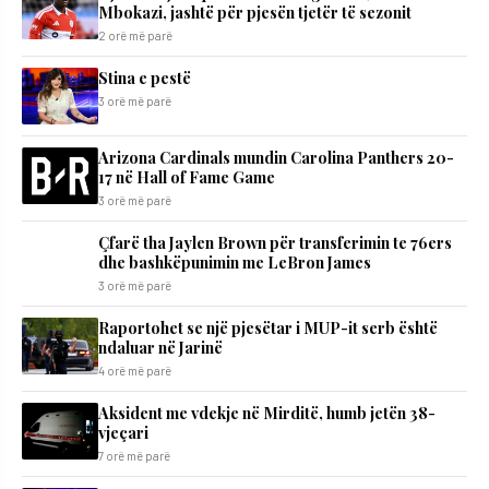
Mbokazi, jashtë për pjesën tjetër të sezonit
2 orë më parë
Stina e pestë
3 orë më parë
Arizona Cardinals mundin Carolina Panthers 20-
17 në Hall of Fame Game
3 orë më parë
Çfarë tha Jaylen Brown për transferimin te 76ers
dhe bashkëpunimin me LeBron James
3 orë më parë
Raportohet se një pjesëtar i MUP-it serb është
ndaluar në Jarinë
4 orë më parë
Aksident me vdekje në Mirditë, humb jetën 38-
vjeçari
7 orë më parë