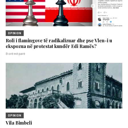
OPINION
Roli i flamingove të radikalizuar dhe pse Vlen-i u
ekspozua në protestat kundër Edi Ramës?
9 orë më parë
OPINION
Vila Bimbeli