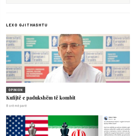
LEXO GJITHASHTU
OPINION
Kufijtë e padukshëm të kombit
8 orë më parë