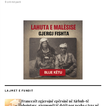
9 orë më parë
LAJMET E FUNDIT
Francezët zgjerojnë epërsinë në Airbnb-të
shqiptare, gjermanët të dytët por pesha e tyre në