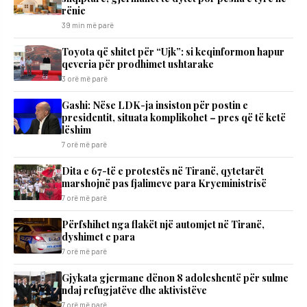
rënie
39 min më parë
Toyota që shitet për “Ujk”: si keqinformon hapur
qeveria për prodhimet ushtarake
3 orë më parë
Gashi: Nëse LDK-ja insiston për postin e
presidentit, situata komplikohet – pres që të ketë
lëshim
7 orë më parë
Dita e 67-të e protestës në Tiranë, qytetarët
marshojnë pas fjalimeve para Kryeministrisë
7 orë më parë
Përfshihet nga flakët një automjet në Tiranë,
dyshimet e para
7 orë më parë
Gjykata gjermane dënon 8 adoleshentë për sulme
ndaj refugjatëve dhe aktivistëve
7 orë më parë