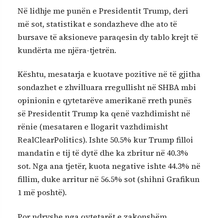
Në lidhje me punën e Presidentit Trump, deri
më sot, statistikat e sondazheve dhe ato të
bursave të aksioneve paraqesin dy tablo krejt të
kundërta me njëra-tjetrën.
Kështu, mesatarja e kuotave pozitive në të gjitha
sondazhet e zhvilluara rregullisht në SHBA mbi
opinionin e qytetarëve amerikanë rreth punës
së Presidentit Trump ka qenë vazhdimisht në
rënie (mesataren e llogarit vazhdimisht
RealClearPolitics). Ishte 50.5% kur Trump filloi
mandatin e tij të dytë dhe ka zbritur në 40.3%
sot. Nga ana tjetër, kuota negative ishte 44.3% në
fillim, duke arritur në 56.5% sot (shihni Grafikun
1 më poshtë).
Por ndryshe nga qytetarët e zakonshëm