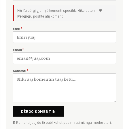
Për t'u përgjigjur një komenti specifik, kliko butonin
💬
Përgjigju
poshtë atij komenti.
Emri
*
Email
*
Komenti
*
DËRGO KOMENTIN
🔒 Komenti juaj do të publikohet pas miratimit nga moderatori.