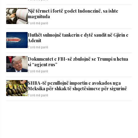
Një tërmet i fortë godet Indonezinë, sa ishte
magnituda
7 orë më parë
Huthët sulmojnë tankerin e dytë saudit në Gjirin e
Adenit
7 orë më parë
Dokumentet e FBI-së zbulojnë se Trumpi u hetua
si “agjent rus”
7 orë më parë
SHBA-të pezullojnë importin e avokados nga
Meksika për shkak të shqetësimeve për sigurinë
7 orë më parë