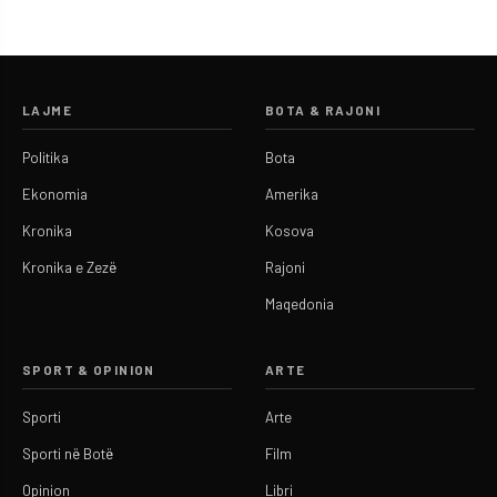
LAJME
BOTA & RAJONI
Politika
Bota
Ekonomia
Amerika
Kronika
Kosova
Kronika e Zezë
Rajoni
Maqedonia
SPORT & OPINION
ARTE
Sporti
Arte
Sporti në Botë
Film
Opinion
Libri