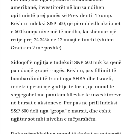
amerikanë, investitorët në bursa ndihen
opitimistë prej punës së Presidentit Trump.
Kështu Indeksi S&P 500, që përmbledh aksionet
e 500 kompanive më të mëdha, ka shënuar një
rritje prej 24.34% në 12 muajt e fundit (shihni
Grafikun 2 më poshtë).
Sidoqoftë ngjitja e Indeksit S&P 500 nuk ka qenë
pa ndonjë gropë rrugës. Kështu, pas fillimit të
bombardimit të Iranit nga SHBA dhe Israeli,
indeksi pësoi një goditje të fortë, që mund të
shpjegohet me panikun fillestar të investitorëve
në bursat e aksioneve. Por pas në prill Indeksi
S&P 500 doli nga “gropa” e marsit, dhe është
ngjitur sot mbi nivelin e mëparshëm.
Duke përmbledhur, mund të thuhet se qytetarët