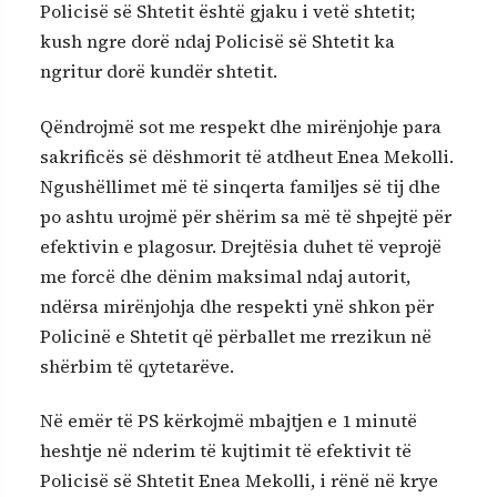
Policisë së Shtetit është gjaku i vetë shtetit;
kush ngre dorë ndaj Policisë së Shtetit ka
ngritur dorë kundër shtetit.
Qëndrojmë sot me respekt dhe mirënjohje para
sakrificës së dëshmorit të atdheut Enea Mekolli.
Ngushëllimet më të sinqerta familjes së tij dhe
po ashtu urojmë për shërim sa më të shpejtë për
efektivin e plagosur. Drejtësia duhet të veprojë
me forcë dhe dënim maksimal ndaj autorit,
ndërsa mirënjohja dhe respekti ynë shkon për
Policinë e Shtetit që përballet me rrezikun në
shërbim të qytetarëve.
Në emër të PS kërkojmë mbajtjen e 1 minutë
heshtje në nderim të kujtimit të efektivit të
Policisë së Shtetit Enea Mekolli, i rënë në krye