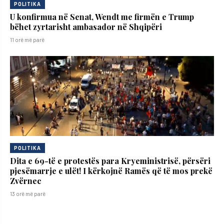
POLITIKA
U konfirmua në Senat, Wendt me firmën e Trump
bëhet zyrtarisht ambasador në Shqipëri
11 orë më parë
POLITIKA
Dita e 69-të e protestës para Kryeministrisë, përsëri
pjesëmarrje e ulët! I kërkojnë Ramës që të mos prekë
Zvërnec
13 orë më parë