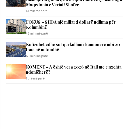
Maqedonia e Veriut! Shofer
47 min më parë
FOKUS – SHBA një miliard dollarë ndihma për
Kolumbinë
48 min më parë
Kufizohet edhe sot qarkullimi i kamionëve mbi 20
tonë në autoudhë
59 min më parë
KOMENT – A është vera 2026 në Itali më e nxehta
ndonjëherë?
1 orë më parë