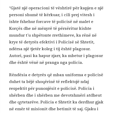
“Gjatë një operacioni të vështirë për kapjen e një
personi shumë të kërkuar, i cili prej vitesh i
ishte fshehur forcave të policisë në malet e
Korçës dhe në mënyrë të përsëritur kishte
mundur t’u shpëtonte rrethimeve, ka rënë në
krye të detyrës efektivi i Policisë së Shtetit,
ndërsa një tjetër koleg i tij është plagosur.
Autori, pasi ka hapur zjarr, ka mbetur i plagosur
dhe është vënë në pranga nga policia.
Rëndësia e detyrës që mban uniforma e policisë
duhet ta bëjë shoqërinë të reflektojë ndaj
respektit për punonjësit e policisë. Policia i
shërben dhe i shërben me devotshmëri atdheut
dhe qytetarëve. Policia e Shtetit ka derdhur gjak
në emër të misionit dhe betimit të saj. Gjaku i