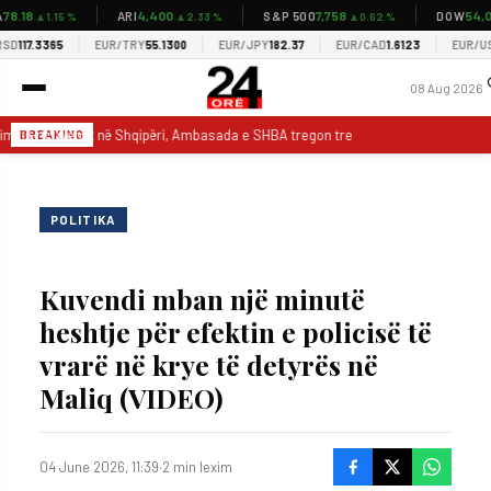
8.18
4,400
7,758
54,03
ARI
S&P 500
DOW
▲1.15 %
▲2.33 %
▲0.62 %
D
117.3365
EUR/TRY
55.1300
EUR/JPY
182.37
EUR/CAD
1.6123
EUR/USD
08 Aug 2026
mi i Eric Wendt në Shqipëri, Ambasada e SHBA tregon tre prioritetet: Do mbësht
BREAKING
POLITIKA
Kuvendi mban një minutë
heshtje për efektin e policisë të
vrarë në krye të detyrës në
Maliq (VIDEO)
04 June 2026, 11:39
·
2 min lexim