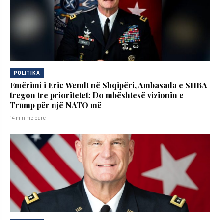
POLITIKA
Emërimi i Eric Wendt në Shqipëri, Ambasada e SHBA
tregon tre prioritetet: Do mbështesë vizionin e
Trump për një NATO më
14 min më parë