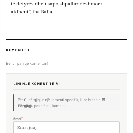
të detyrës dhe i sapo shpallur dëshmor i
atdheut”, tha Balla.
KOMENTET
Bëhu i pari që komenton!
LINI NJË KOMENT TË RI
Për t'u përgjigjur një komenti specifik, kliko butonin
💬
Përgjigju
poshtë atij komenti.
Emri
*