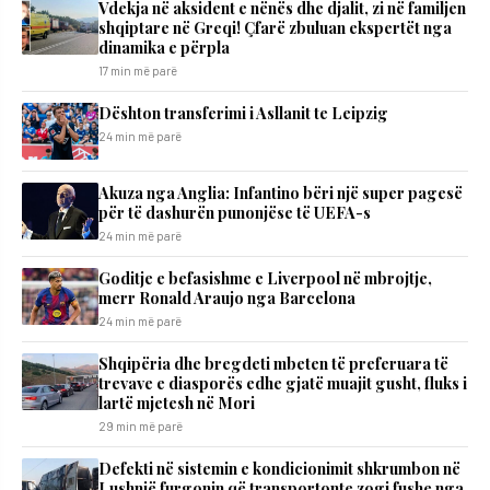
Vdekja në aksident e nënës dhe djalit, zi në familjen
shqiptare në Greqi! Çfarë zbuluan ekspertët nga
dinamika e përpla
17 min më parë
Dështon transferimi i Asllanit te Leipzig
24 min më parë
Akuza nga Anglia: Infantino bëri një super pagesë
për të dashurën punonjëse të UEFA-s
24 min më parë
Goditje e befasishme e Liverpool në mbrojtje,
merr Ronald Araujo nga Barcelona
24 min më parë
Shqipëria dhe bregdeti mbeten të preferuara të
trevave e diasporës edhe gjatë muajit gusht, fluks i
lartë mjetesh në Mori
29 min më parë
Defekti në sistemin e kondicionimit shkrumbon në
Lushnjë furgonin që transportonte zogj fushe nga