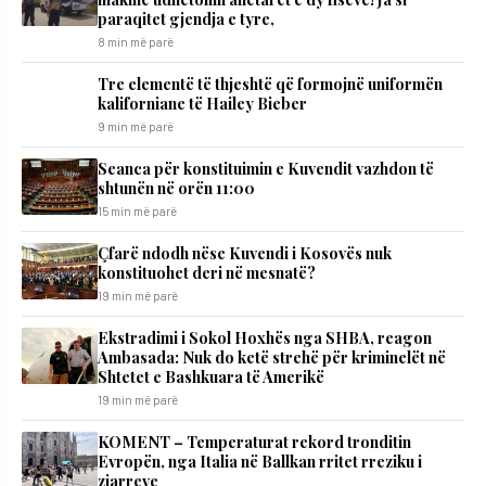
paraqitet gjendja e tyre,
8 min më parë
Tre elementë të thjeshtë që formojnë uniformën
kaliforniane të Hailey Bieber
9 min më parë
Seanca për konstituimin e Kuvendit vazhdon të
shtunën në orën 11:00
15 min më parë
Çfarë ndodh nëse Kuvendi i Kosovës nuk
konstituohet deri në mesnatë?
19 min më parë
Ekstradimi i Sokol Hoxhës nga SHBA, reagon
Ambasada: Nuk do ketë strehë për kriminelët në
Shtetet e Bashkuara të Amerikë
19 min më parë
KOMENT – Temperaturat rekord tronditin
Evropën, nga Italia në Ballkan rritet rreziku i
zjarreve