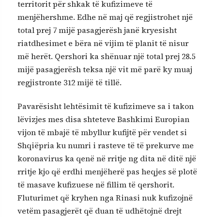
territorit për shkak të kufizimeve të
menjëhershme. Edhe në maj që regjistrohet një
total prej 7 mijë pasagjerësh janë kryesisht
riatdhesimet e bëra në vijim të planit të nisur
më herët. Qershori ka shënuar një total prej 28.5
mijë pasagjerësh teksa një vit më parë ky muaj
regjistronte 312 mijë të tillë.
Pavarësisht lehtësimit të kufizimeve sa i takon
lëvizjes mes disa shteteve Bashkimi Europian
vijon të mbajë të mbyllur kufijtë për vendet si
Shqiëpria ku numri i rasteve të të prekurve me
koronavirus ka qenë në rritje ng dita në ditë një
rritje kjo që erdhi menjëherë pas heqjes së plotë
të masave kufizuese në fillim të qershorit.
Fluturimet që kryhen nga Rinasi nuk kufizojnë
vetëm pasagjerët që duan të udhëtojnë drejt