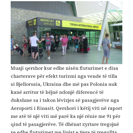
Muaji qershor kur edhe nisën fluturimet e disa
charterave për efekt turizmi nga vende të tilla
si Bjellorusia, Ukraina dhe më pas Polonia nuk
kanë arritur të bëjnë ndonjë diferencë të
dukshme sa i takon lëvizjes së pasagjerëve nga
Aeroporti i Rinasit. Qershori i këtij viti në raport
me atë të një viti më parë ka një rënie me 91 për
qind të pasagjerëve. Të dhënat zyrtare tregojnë
se edhe fluturimet me linjat e tjera të rregullta