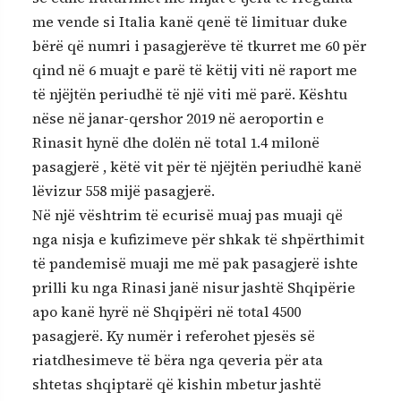
me vende si Italia kanë qenë të limituar duke
bërë që numri i pasagjerëve të tkurret me 60 për
qind në 6 muajt e parë të këtij viti në raport me
të njëjtën periudhë të një viti më parë. Kështu
nëse në janar-qershor 2019 në aeroportin e
Rinasit hynë dhe dolën në total 1.4 milonë
pasagjerë , këtë vit për të njëjtën periudhë kanë
lëvizur 558 mijë pasagjerë.
Në një vështrim të ecurisë muaj pas muaji që
nga nisja e kufizimeve për shkak të shpërthimit
të pandemisë muaji me më pak pasagjerë ishte
prilli ku nga Rinasi janë nisur jashtë Shqipërie
apo kanë hyrë në Shqipëri në total 4500
pasagjerë. Ky numër i referohet pjesës së
riatdhesimeve të bëra nga qeveria për ata
shtetas shqiptarë që kishin mbetur jashtë