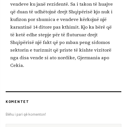
vendeve ku janë rezidentë. Sa i takon të huajve
që duan të udhëtojnë drejt Shqipërisë kjo nuk i
kufizon por shumica e vendeve kërkojnë një
karantinë 14 ditore pas kthimit. Kjo ka bërë që
të ketë edhe stepje për të fluturuar drejt
Shqipërisë një fakt që po mban peng sidomos
sektorin e turizmit që priste të kishte vizitorë
nga disa vende si ato nordike, Gjermania apo
Cekia.
KOMENTET
Bëhu i pari që komenton!