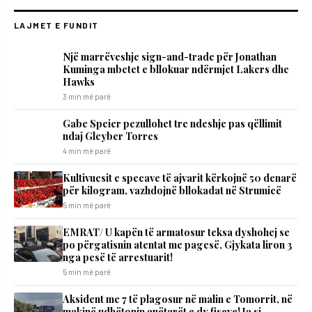
LAJMET E FUNDIT
Një marrëveshje sign-and-trade për Jonathan
Kuminga mbetet e bllokuar ndërmjet Lakers dhe
Hawks
3 min më parë
Gabe Speier pezullohet tre ndeshje pas qëllimit
ndaj Gleyber Torres
4 min më parë
Kultivuesit e specave të ajvarit kërkojnë 50 denarë
për kilogram, vazhdojnë bllokadat në Strumicë
5 min më parë
EMRAT/ U kapën të armatosur teksa dyshohej se
po përgatisnin atentat me pagesë, Gjykata liron 3
nga pesë të arrestuarit!
5 min më parë
Aksident me 7 të plagosur në malin e Tomorrit, në
makinë udhëtonin anëtarët e dy fiseve! Ja si