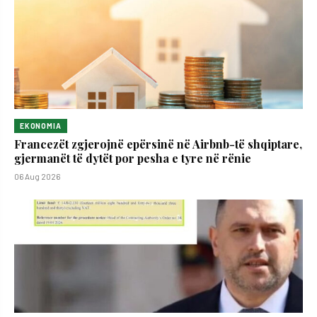
EKONOMIA
Francezët zgjerojnë epërsinë në Airbnb-të shqiptare,
gjermanët të dytët por pesha e tyre në rënie
06 Aug 2026