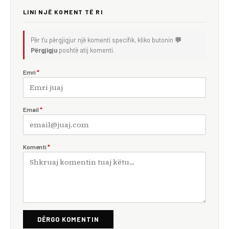
LINI NJË KOMENT TË RI
Për t'u përgjigjur një komenti specifik, kliko butonin
💬
Përgjigju
poshtë atij komenti.
Emri
*
Email
*
Komenti
*
DËRGO KOMENTIN