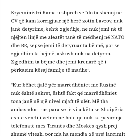
Kryeministri Rama u shpreh se “do ta shënoj në
CV që kam korrigjuar një herë zotin Lavrov, nuk
janë detyrime, është zgjedhje, ne nuk jemi në të
njëjtën linjë me aleatët tanë të mëdhenj në NATO
dhe BE, sepse jemi të detyruar ta bëjmë, por se
zgjedhim ta bëjmë, askush nuk na detyron.
Zgjedhim ta bëjmë dhe jemi krenarë që i
përkasim kësaj familje të madhe”.
“Kur bëhet fjalë për marrëdhëniet me Rusinë
nuk është sekret, është fakt që marrëdhëniet
tona janë në një nivel mjaft të ulët. Më tha
ambasadori rus para se të vija këtu se Shqipëria
është vendi i vetëm në botë që nuk ka pasur një
telefonatë mes Tiranës dhe Moskës qysh prej
shumë vitesh, por m’a ha mendja që prej largimit