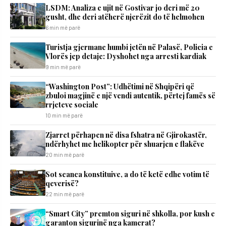
LSDM: Analiza e ujit në Gostivar jo deri më 20
gusht, dhe deri atëherë njerëzit do të helmohen
6 min më parë
Turistja gjermane humbi jetën në Palasë, Policia e
Vlorës jep detaje: Dyshohet nga arresti kardiak
9 min më parë
“Washington Post”: Udhëtimi në Shqipëri që
zbuloi magjinë e një vendi autentik, përtej famës së
rrjeteve sociale
10 min më parë
Zjarret përhapen në disa fshatra në Gjirokastër,
ndërhyhet me helikopter për shuarjen e flakëve
20 min më parë
Sot seanca konstituive, a do të ketë edhe votim të
qeverisë?
22 min më parë
“Smart City” premton siguri në shkolla, por kush e
garanton sigurinë nga kamerat?