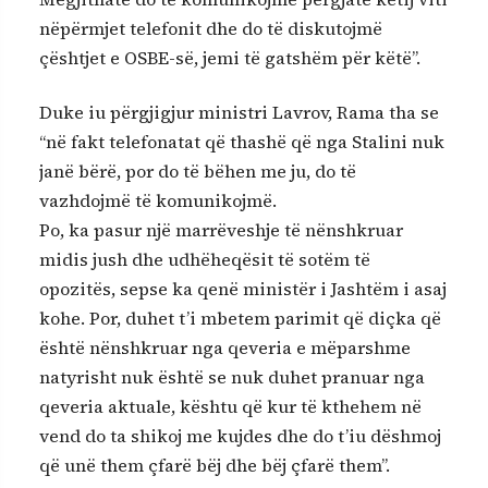
nëpërmjet telefonit dhe do të diskutojmë
çështjet e OSBE-së, jemi të gatshëm për këtë”.
Duke iu përgjigjur ministri Lavrov, Rama tha se
“në fakt telefonatat që thashë që nga Stalini nuk
janë bërë, por do të bëhen me ju, do të
vazhdojmë të komunikojmë.
Po, ka pasur një marrëveshje të nënshkruar
midis jush dhe udhëheqësit të sotëm të
opozitës, sepse ka qenë ministër i Jashtëm i asaj
kohe. Por, duhet t’i mbetem parimit që diçka që
është nënshkruar nga qeveria e mëparshme
natyrisht nuk është se nuk duhet pranuar nga
qeveria aktuale, kështu që kur të kthehem në
vend do ta shikoj me kujdes dhe do t’iu dëshmoj
që unë them çfarë bëj dhe bëj çfarë them”.