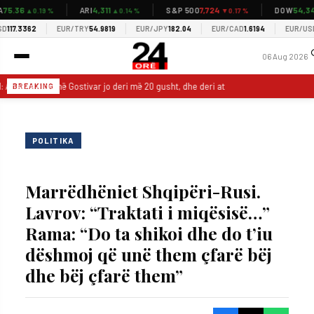
.36
4,311
7,724
54,349
ARI
S&P 500
DOW
▲0.19 %
▲0.14 %
▼0.17 %
▲
7.3362
EUR/TRY
54.9819
EUR/JPY
182.04
EUR/CAD
1.6194
EUR/USD
1.1
06 Aug 2026
Analiza e ujit në Gostivar jo deri më 20 gusht, dhe deri atëherë njerëzit do të he
BREAKING
POLITIKA
Marrëdhëniet Shqipëri-Rusi.
Lavrov: “Traktati i miqësisë…”
Rama: “Do ta shikoi dhe do t’iu
dëshmoj që unë them çfarë bëj
dhe bëj çfarë them”