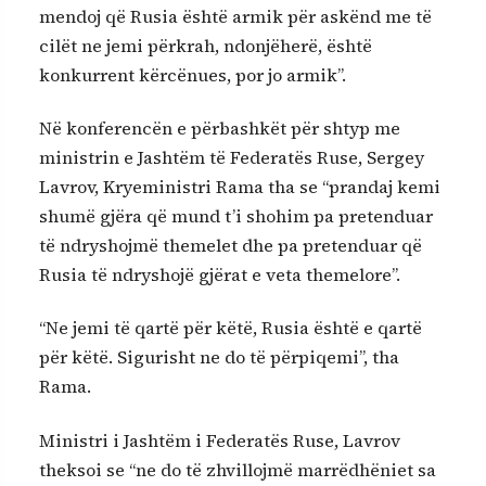
mendoj që Rusia është armik për askënd me të
cilët ne jemi përkrah, ndonjëherë, është
konkurrent kërcënues, por jo armik”.
Në konferencën e përbashkët për shtyp me
ministrin e Jashtëm të Federatës Ruse, Sergey
Lavrov, Kryeministri Rama tha se “prandaj kemi
shumë gjëra që mund t’i shohim pa pretenduar
të ndryshojmë themelet dhe pa pretenduar që
Rusia të ndryshojë gjërat e veta themelore”.
“Ne jemi të qartë për këtë, Rusia është e qartë
për këtë. Sigurisht ne do të përpiqemi”, tha
Rama.
Ministri i Jashtëm i Federatës Ruse, Lavrov
theksoi se “ne do të zhvillojmë marrëdhëniet sa