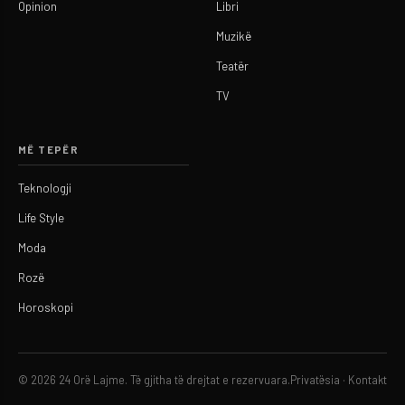
Opinion
Libri
Muzikë
Teatër
TV
MË TEPËR
Teknologji
Life Style
Moda
Rozë
Horoskopi
© 2026 24 Orë Lajme. Të gjitha të drejtat e rezervuara.
Privatësia
·
Kontakt