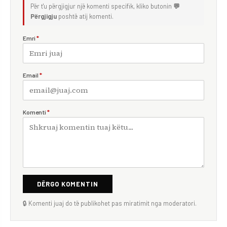
Për t'u përgjigjur një komenti specifik, kliko butonin
💬
Përgjigju
poshtë atij komenti.
Emri
*
Email
*
Komenti
*
DËRGO KOMENTIN
🔒 Komenti juaj do të publikohet pas miratimit nga moderatori.