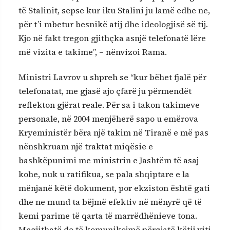
të Stalinit, sepse kur iku Stalini ju lamë edhe ne,
për t’i mbetur besnikë atij dhe ideologjisë së tij.
Kjo në fakt tregon gjithçka asnjë telefonatë lëre
më vizita e takime”, – nënvizoi Rama.
Ministri Lavrov u shpreh se “kur bëhet fjalë për
telefonatat, me gjasë ajo çfarë ju përmendët
reflekton gjërat reale. Për sa i takon takimeve
personale, në 2004 menjëherë sapo u emërova
Kryeministër bëra një takim në Tiranë e më pas
nënshkruam një traktat miqësie e
bashkëpunimi me ministrin e Jashtëm të asaj
kohe, nuk u ratifikua, se pala shqiptare e la
mënjanë këtë dokument, por ekziston është gati
dhe ne mund ta bëjmë efektiv në mënyrë që të
kemi parime të qarta të marrëdhënieve tona.
Megjithatë do të komunikojmë përgjatë këtij viti