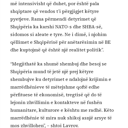
më intensivisht që duhet, por është pala
shqiptare që vendos t’i përgjigjet këtyre
pyetjeve. Rama përmendi detyrimet që
Shqipëria ka karshi NATO-s dhe SHBA-së,
sidomos si aleate e tyre. Ne i dimë, i njohim
qëllimet e Shqipërisë për anëtarësimin në BE
dhe kuptojmë që është një realitet politik”.
“Megjithatë ka shumë shembuj dhe besoj se
Shqipëria mund të jetë një prej këtyre
shembujve ku detyrimet e ndalojnë krijimin e
marrëdhënieve të mëtejshme qoftë edhe
përfituese të ekonomisë, tregtisë që do të
lejonin zhvillimin e kontakteve në fushën
humanitare, kulturore e kështu me radhë. Këto
marrëdhënie të mira nuk shikoj asnjë arsye të
mos zhvillohen”, – shtoi Lavrov.