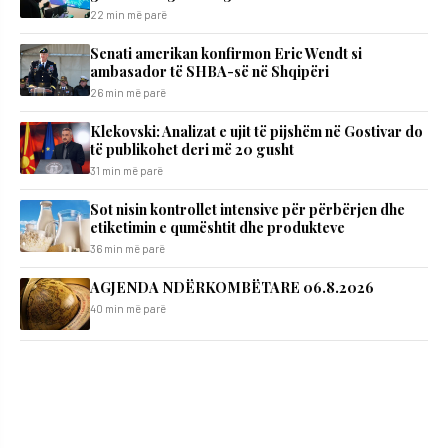
22 min më parë
Senati amerikan konfirmon Eric Wendt si
ambasador të SHBA-së në Shqipëri
26 min më parë
Klekovski: Analizat e ujit të pijshëm në Gostivar do
të publikohet deri më 20 gusht
31 min më parë
Sot nisin kontrollet intensive për përbërjen dhe
etiketimin e qumështit dhe produkteve
36 min më parë
AGJENDA NDËRKOMBËTARE 06.8.2026
40 min më parë