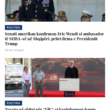
POLITIKA
Senati amerikan konfirmon Eric Wendt si ambasador
të SHBA-së në Shqipëri, pritet firma e Presidentit
Trump
50 min më parë
POLITIKA
Toyota që shitet për “Ujk”: si keqinformon hapur