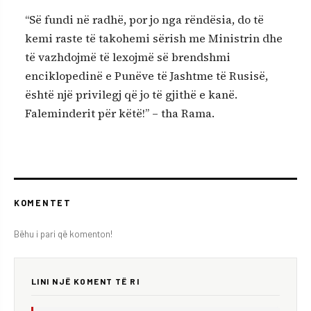
“Së fundi në radhë, por jo nga rëndësia, do të
kemi raste të takohemi sërish me Ministrin dhe
të vazhdojmë të lexojmë së brendshmi
enciklopedinë e Punëve të Jashtme të Rusisë,
është një privilegj që jo të gjithë e kanë.
Faleminderit për këtë!” – tha Rama.
KOMENTET
Bëhu i pari që komenton!
LINI NJË KOMENT TË RI