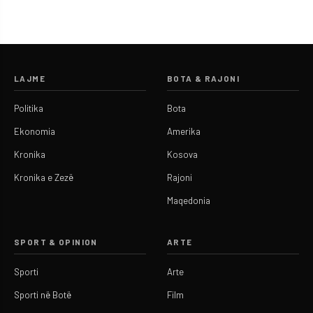
LAJME
BOTA & RAJONI
Politika
Bota
Ekonomia
Amerika
Kronika
Kosova
Kronika e Zezë
Rajoni
Maqedonia
SPORT & OPINION
ARTE
Sporti
Arte
Sporti në Botë
Film