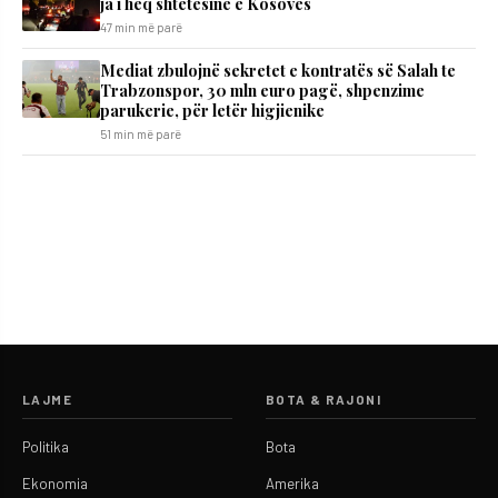
ja i heq shtetësinë e Kosovës
47 min më parë
Mediat zbulojnë sekretet e kontratës së Salah te
Trabzonspor, 30 mln euro pagë, shpenzime
parukerie, për letër higjienike
51 min më parë
LAJME
BOTA & RAJONI
Politika
Bota
Ekonomia
Amerika