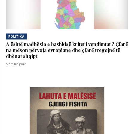
POLITIKA
A është madhësia e bashkisë kriteri vendimtar? Çfarë
na mëson përvoja evropiane dhe çfarë tregojnë të
dhënat shqipt
5 orë më parë