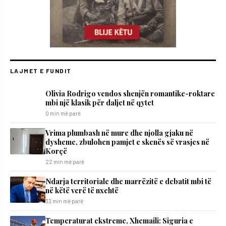
LAJMET E FUNDIT
Olivia Rodrigo vendos shenjën romantike-roktare
mbi një klasik për daljet në qytet
0 min më parë
Vrima plumbash në mure dhe njolla gjaku në
dysheme, zbulohen pamjet e skenës së vrasjes në
Korçë
22 min më parë
Ndarja territoriale dhe marrëzitë e debatit mbi të
në këtë verë të nxehtë
33 min më parë
Temperaturat ekstreme, Xhemaili: Siguria e