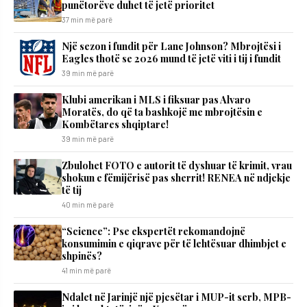
punëtorëve duhet të jetë prioritet
37 min më parë
Një sezon i fundit për Lane Johnson? Mbrojtësi i
Eagles thotë se 2026 mund të jetë viti i tij i fundit
39 min më parë
Klubi amerikan i MLS i fiksuar pas Alvaro
Moratës, do që ta bashkojë me mbrojtësin e
Kombëtares shqiptare!
39 min më parë
Zbulohet FOTO e autorit të dyshuar të krimit, vrau
shokun e fëmijërisë pas sherrit! RENEA në ndjekje
të tij
40 min më parë
“Science”: Pse ekspertët rekomandojnë
konsumimin e qiqrave për të lehtësuar dhimbjet e
shpinës?
41 min më parë
Ndalet në Jarinjë një pjesëtar i MUP-it serb, MPB-