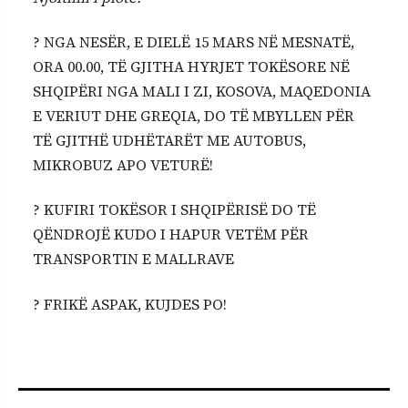
? NGA NESËR, E DIELË 15 MARS NË MESNATË,
ORA 00.00, TË GJITHA HYRJET TOKËSORE NË
SHQIPËRI NGA MALI I ZI, KOSOVA, MAQEDONIA
E VERIUT DHE GREQIA, DO TË MBYLLEN PËR
TË GJITHË UDHËTARËT ME AUTOBUS,
MIKROBUZ APO VETURË!
? KUFIRI TOKËSOR I SHQIPËRISË DO TË
QËNDROJË KUDO I HAPUR VETËM PËR
TRANSPORTIN E MALLRAVE
? FRIKË ASPAK, KUJDES PO!