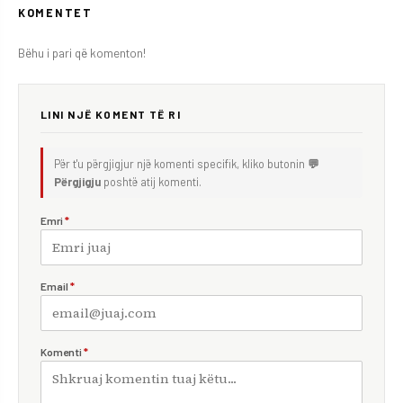
KOMENTET
Bëhu i pari që komenton!
LINI NJË KOMENT TË RI
Për t'u përgjigjur një komenti specifik, kliko butonin
💬
Përgjigju
poshtë atij komenti.
Emri
*
Email
*
Komenti
*