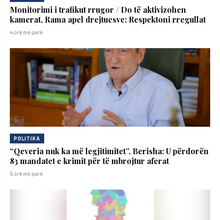
Monitorimi i trafikut rrugor / Do të aktivizohen
kamerat, Rama apel drejtuesve: Respektoni rregullat
4 orë më parë
POLITIKA
“Qeveria nuk ka më legjitimitet”, Berisha: U përdorën
83 mandatet e krimit për të mbrojtur aferat
5 orë më parë