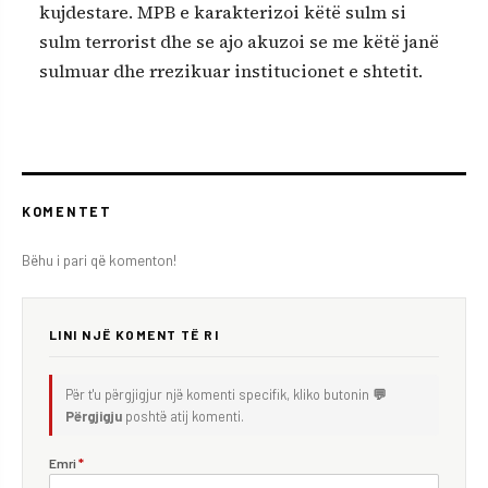
kujdestare. MPB e karakterizoi këtë sulm si
sulm terrorist dhe se ajo akuzoi se me këtë janë
sulmuar dhe rrezikuar institucionet e shtetit.
KOMENTET
Bëhu i pari që komenton!
LINI NJË KOMENT TË RI
Për t'u përgjigjur një komenti specifik, kliko butonin
💬
Përgjigju
poshtë atij komenti.
Emri
*