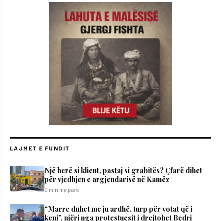
LAJMET E FUNDIT
Një herë si klient, pastaj si grabitës? Çfarë dihet
për vjedhjen e argjendarisë në Kamëz
0 min më parë
“Marre duhet me ju ardhë, turp për votat që i
keni”, njëri nga protestuesit i drejtohet Bedri