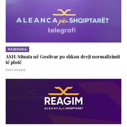
MAQEDONIA
ASH: Situata në Gostivar po shkon drejt normalizimit
të plotë
6 min më parë