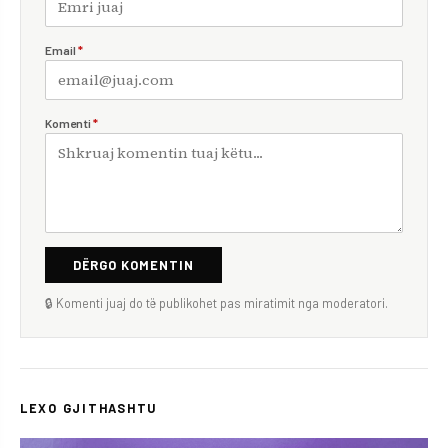
Email
*
Komenti
*
DËRGO KOMENTIN
🔒 Komenti juaj do të publikohet pas miratimit nga moderatori.
LEXO GJITHASHTU