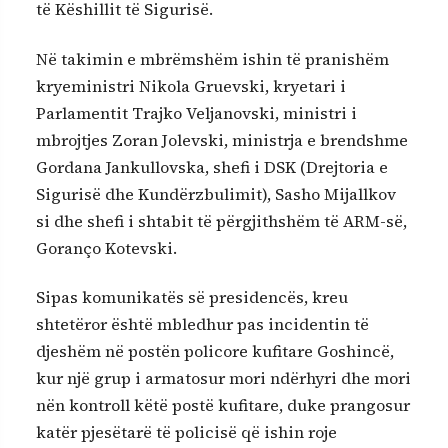
të Këshillit të Sigurisë.
Në takimin e mbrëmshëm ishin të pranishëm
kryeministri Nikola Gruevski, kryetari i
Parlamentit Trajko Veljanovski, ministri i
mbrojtjes Zoran Jolevski, ministrja e brendshme
Gordana Jankullovska, shefi i DSK (Drejtoria e
Sigurisë dhe Kundërzbulimit), Sasho Mijallkov
si dhe shefi i shtabit të përgjithshëm të ARM-së,
Goranço Kotevski.
Sipas komunikatës së presidencës, kreu
shtetëror është mbledhur pas incidentin të
djeshëm në postën policore kufitare Goshincë,
kur një grup i armatosur mori ndërhyri dhe mori
nën kontroll këtë postë kufitare, duke prangosur
katër pjesëtarë të policisë që ishin roje