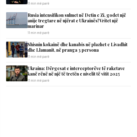
11 min më parë
Rusia intensifikon sulmet në Detin e Zi, godet një
anije tregtare në ujërat e Ukrainës! Vritet një
marinar
11 min më parë
Shisnin kokainë dhe kanabis në plazhet e Livadhit
dhe Llamanit, në pranga 3 persona
11 min më parë
Ukraina: Dërgesat e interceptorëve të raketave
kanë rënë në një të tretën e nivelit të vitit 2025
11 min më parë