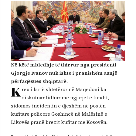
Në këtë mbledhje të thirrur nga presidenti
Gjorgje Ivanov nuk ishte i pranishëm asnjë
përfaqësues shqiptarë.
K
reu i lartë shtetëror në Maqedoni ka
diskutuar lidhur me ngjarjet e fundit,
sidomos incidentin e djeshëm në postën
kufitare policore Goshincë në Malësinë e
Likovës pranë brezit kufitar me Kosovën.