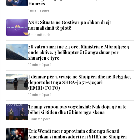
Hamzës
1 min më parë
ASH: Situata në Gostivar po shkon drejt
normalizimit të plotë
6 min më parë
28 vatra zjarri në 24 orë, Ministria e Mbrojtjes: 5
ende aktive. 3 helikopterë të angazhuar për
shuarjen e tyre
10 min më parë
I dënuar për 3 vrasje në Shqipëri dhe në Belgjikë,
deportohet nga SHBA-ja 51-vjeçari
(EMRI+FOTO)
10 min më parë
Trump vrapon pas vogëlushit: Nuk doja që ai të
bëhej si Biden dhe të binte nga skena
11 min më parë
Eric Wendt merr aprovimin edhe nga Senati
Amerikan si ambasadori i ri i SHBA në Shqipëri