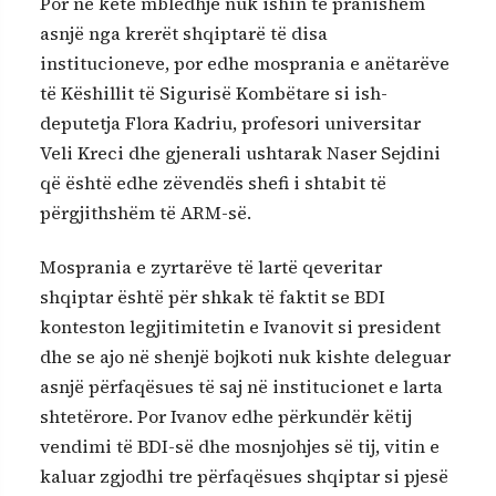
Por në këtë mbledhje nuk ishin të pranishëm
asnjë nga krerët shqiptarë të disa
institucioneve, por edhe mosprania e anëtarëve
të Këshillit të Sigurisë Kombëtare si ish-
deputetja Flora Kadriu, profesori universitar
Veli Kreci dhe gjenerali ushtarak Naser Sejdini
që është edhe zëvendës shefi i shtabit të
përgjithshëm të ARM-së.
Mosprania e zyrtarëve të lartë qeveritar
shqiptar është për shkak të faktit se BDI
konteston legjitimitetin e Ivanovit si president
dhe se ajo në shenjë bojkoti nuk kishte deleguar
asnjë përfaqësues të saj në institucionet e larta
shtetërore. Por Ivanov edhe përkundër këtij
vendimi të BDI-së dhe mosnjohjes së tij, vitin e
kaluar zgjodhi tre përfaqësues shqiptar si pjesë